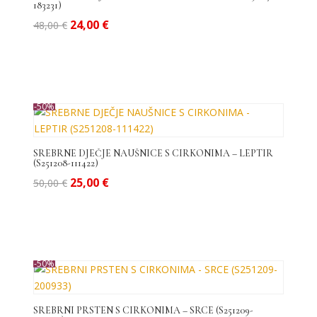
183231)
Izvorna
Trenutna
24,00
€
48,00
€
cijena
cijena
bila
je:
je:
24,00 €.
48,00 €.
-50%
SREBRNE DJEČJE NAUŠNICE S CIRKONIMA – LEPTIR
(S251208-111422)
Izvorna
Trenutna
25,00
€
50,00
€
cijena
cijena
bila
je:
je:
25,00 €.
50,00 €.
-50%
SREBRNI PRSTEN S CIRKONIMA – SRCE (S251209-