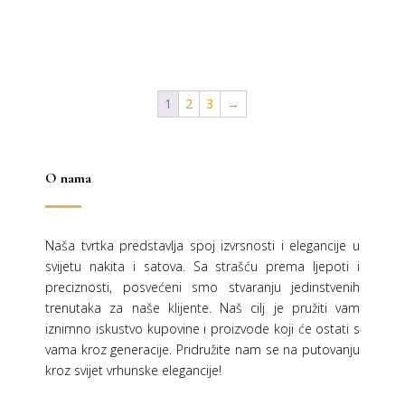
bila
je:
je:
25,00 €.
50,00 €.
1
2
3
→
O nama
Naša tvrtka predstavlja spoj izvrsnosti i elegancije u
svijetu nakita i satova. Sa strašću prema ljepoti i
preciznosti, posvećeni smo stvaranju jedinstvenih
trenutaka za naše klijente. Naš cilj je pružiti vam
iznimno iskustvo kupovine i proizvode koji će ostati s
vama kroz generacije.
Pridružite nam se na putovanju
kroz svijet vrhunske elegancije!