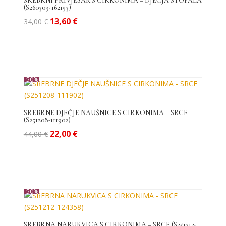
SREBRNI PRIVJESAK S CIRKONIMA – DJEČJA STOPALA
(S260309-162153)
Izvorna
Trenutna
13,60
€
34,00
€
cijena
cijena
bila
je:
je:
13,60 €.
34,00 €.
-50%
SREBRNE DJEČJE NAUŠNICE S CIRKONIMA – SRCE
(S251208-111902)
Izvorna
Trenutna
22,00
€
44,00
€
cijena
cijena
bila
je:
je:
22,00 €.
44,00 €.
-50%
SREBRNA NARUKVICA S CIRKONIMA – SRCE (S251212-