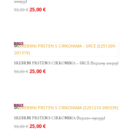
200933)
Izvorna
Trenutna
25,00
€
50,00
€
cijena
cijena
bila
je:
je:
25,00 €.
50,00 €.
-50%
SREBRNI PRSTEN S CIRKONIMA – SRCE (S251209-201319)
Izvorna
Trenutna
25,00
€
50,00
€
cijena
cijena
bila
je:
je:
25,00 €.
50,00 €.
-50%
SREBRNI PRSTEN S CIRKONIMA (S251210-090339)
Izvorna
Trenutna
25,00
€
50,00
€
cijena
cijena