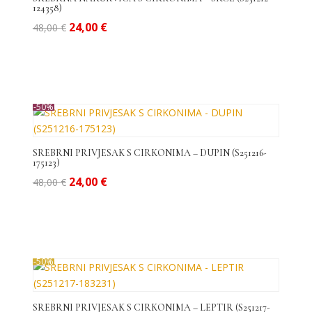
124358)
Izvorna
Trenutna
24,00
€
48,00
€
cijena
cijena
bila
je:
je:
24,00 €.
48,00 €.
-50%
SREBRNI PRIVJESAK S CIRKONIMA – DUPIN (S251216-
175123)
Izvorna
Trenutna
24,00
€
48,00
€
cijena
cijena
bila
je:
je:
24,00 €.
48,00 €.
-50%
SREBRNI PRIVJESAK S CIRKONIMA – LEPTIR (S251217-