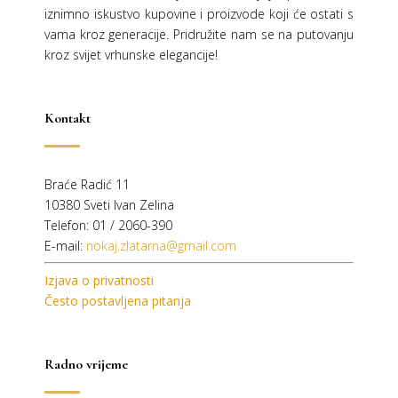
iznimno iskustvo kupovine i proizvode koji će ostati s
vama kroz generacije.
Pridružite nam se na putovanju
kroz svijet vrhunske elegancije!
Kontakt
Braće Radić 11
10380 Sveti Ivan Zelina
Telefon: 01 / 2060-390
E-mail:
nokaj.zlatarna@gmail.com
Izjava o privatnosti
Često postavljena pitanja
Radno vrijeme