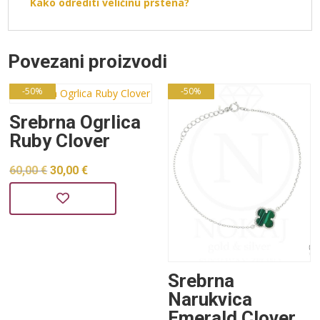
Kako odrediti veličinu prstena?
Povezani proizvodi
-50%
-50%
Srebrna Ogrlica
Ruby Clover
Izvorna
Trenutna
60,00
€
30,00
€
cijena
cijena
bila
je:
je:
30,00 €.
60,00 €.
Srebrna
Narukvica
Emerald Clover