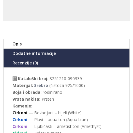
količina
Opis
Dodatne informacije
Recenzije (0)
🆔 Kataloški broj:
S251210-090339
Materijal:
Srebro
(čistoća 925/1000)
Boja i obrada:
rodinirano
Vrsta nakita:
Prsten
Kamenje:
Cirkoni
— Bezbojani – bijeli (White)
Cirkoni
— Plavi – aqua ton (Aqua blue)
Cirkoni
— Ljubičasti – ametist ton (Amethyst)