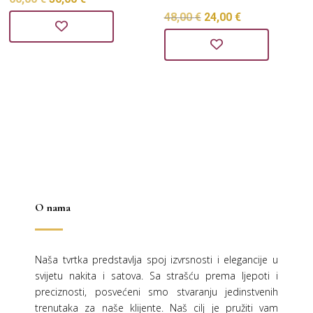
Izvorna
Trenutna
48,00
€
24,00
€
cijena
cijena
cijena
cijena
bila
je:
bila
je:
je:
30,00 €.
je:
24,00 €.
60,00 €.
48,00 €.
O nama
Naša tvrtka predstavlja spoj izvrsnosti i elegancije u
svijetu nakita i satova. Sa strašću prema ljepoti i
preciznosti, posvećeni smo stvaranju jedinstvenih
trenutaka za naše klijente. Naš cilj je pružiti vam