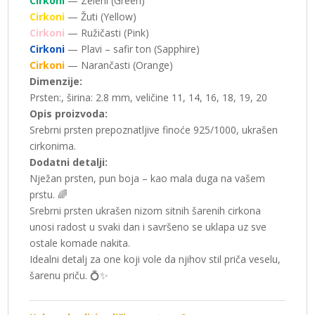
Cirkoni
— Zeleni (Green)
Cirkoni
— Žuti (Yellow)
Cirkoni
— Ružičasti (Pink)
Cirkoni
— Plavi – safir ton (Sapphire)
Cirkoni
— Narančasti (Orange)
Dimenzije:
Prsten:, širina: 2.8 mm, veličine 11, 14, 16, 18, 19, 20
Opis proizvoda:
Srebrni prsten prepoznatljive finoće 925/1000, ukrašen
cirkonima.
Dodatni detalji:
Nježan prsten, pun boja – kao mala duga na vašem
prstu. 🌈
Srebrni prsten ukrašen nizom sitnih šarenih cirkona
unosi radost u svaki dan i savršeno se uklapa uz sve
ostale komade nakita.
Idealni detalj za one koji vole da njihov stil priča veselu,
šarenu priču. 💍✨