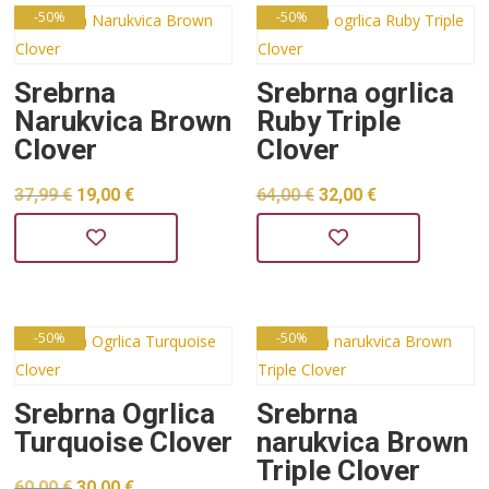
38,00 €.
-50%
-50%
Srebrna
Srebrna ogrlica
Narukvica Brown
Ruby Triple
Clover
Clover
Izvorna
Trenutna
Izvorna
Trenutna
37,99
€
19,00
€
64,00
€
32,00
€
cijena
cijena
cijena
cijena
bila
je:
bila
je:
je:
19,00 €.
je:
32,00 €.
37,99 €.
64,00 €.
-50%
-50%
Srebrna Ogrlica
Srebrna
Turquoise Clover
narukvica Brown
Triple Clover
Izvorna
Trenutna
60,00
€
30,00
€