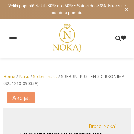
Veliki popusti! Nakit -30% do -50% • Satovi do -36%. Iskoristite
posebnu ponudu!
Home
/
Nakit
/
Srebrni nakit
/ SREBRNI PRSTEN S CIRKONIMA
(S251210-090339)
Akcija!
Brand: Nokaj