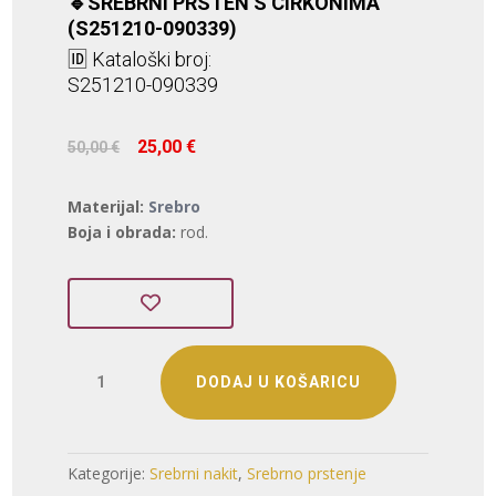
🔹SREBRNI PRSTEN S CIRKONIMA
(S251210-090339)
🆔 Kataloški broj:
S251210-090339
Izvorna
Trenutna
25,00
€
50,00
€
cijena
cijena
bila
je:
Materijal:
Srebro
je:
25,00 €.
Boja i obrada:
rod.
50,00 €.
SREBRNI
DODAJ U KOŠARICU
PRSTEN
S
CIRKONIMA
(S251210-
Kategorije:
Srebrni nakit
,
Srebrno prstenje
090339)