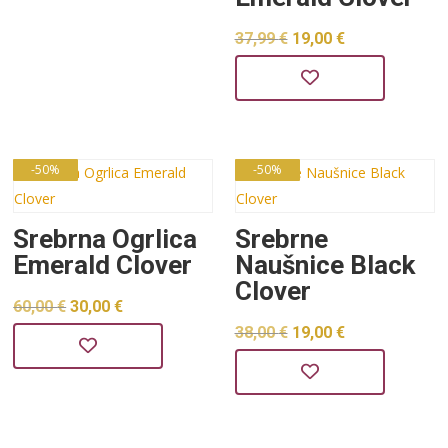
Izvorna
Trenutna
37,99
€
19,00
€
cijena
cijena
bila
je:
je:
19,00 €.
37,99 €.
-50%
-50%
Srebrna Ogrlica
Srebrne
Emerald Clover
Naušnice Black
Clover
Izvorna
Trenutna
60,00
€
30,00
€
Izvorna
Trenutna
38,00
€
19,00
€
cijena
cijena
cijena
cijena
bila
je:
bila
je:
je:
30,00 €.
je:
19,00 €.
60,00 €.