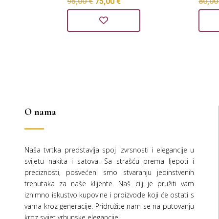
Izvorna
Trenutna
95,00
€
75,00
€
80,0
cijena
cijena
bila
je:
je:
75,00 €.
95,00 €.
O nama
Naša tvrtka predstavlja spoj izvrsnosti i elegancije u
svijetu nakita i satova. Sa strašću prema ljepoti i
preciznosti, posvećeni smo stvaranju jedinstvenih
trenutaka za naše klijente. Naš cilj je pružiti vam
iznimno iskustvo kupovine i proizvode koji će ostati s
vama kroz generacije.
Pridružite nam se na putovanju
kroz svijet vrhunske elegancije!