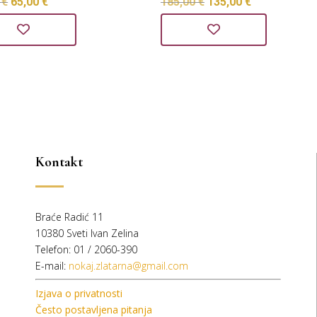
Izvorna
Trenutna
Izvorna
Trenutna
0
€
65,00
€
185,00
€
135,00
€
cijena
cijena
cijena
cijena
bila
je:
bila
je:
je:
65,00 €.
je:
135,00 €.
80,00 €.
185,00 €.
Kontakt
Braće Radić 11
10380 Sveti Ivan Zelina
Telefon: 01 / 2060-390
E-mail:
nokaj.zlatarna@gmail.com
Izjava o privatnosti
Često postavljena pitanja