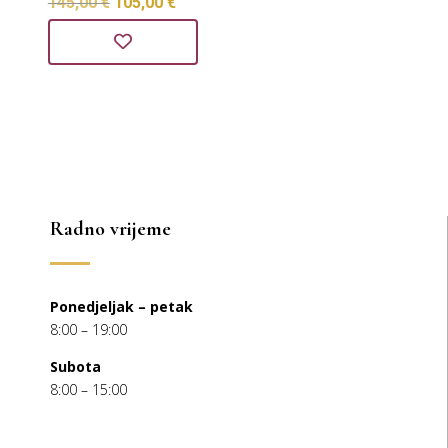
Izvorna
Trenutna
145,00
€
105,00
€
cijena
cijena
bila
je:
je:
105,00 €.
145,00 €.
Radno vrijeme
Ponedjeljak – petak
8:00 – 19:00
Subota
8:00 – 15:00