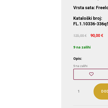
Vrsta sata: Freel
Kataloški broj:
FL.1.10336-336q
Izvor
90,00
€
125,00
€
cijena
bila
j
9 na zalihi
je:
125,00
Opis:
9 na zalihi
Freelook
DOD
(FL.1.10336-
3)
količina