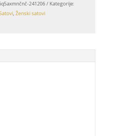
36q5axmnčnč-241206
Kategorije:
Satovi
,
Ženski satovi