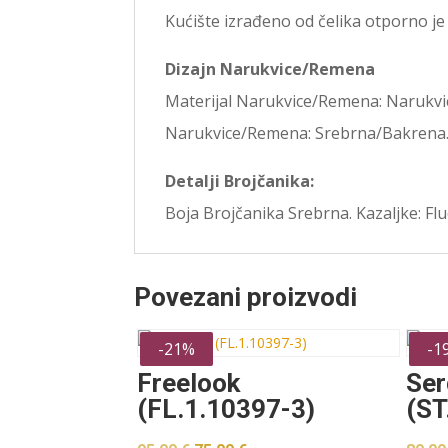
Kućište izrađeno od čelika otporno je
Dizajn Narukvice/Remena
Materijal Narukvice/Remena: Narukvica
Narukvice/Remena: Srebrna/Bakrena
Detalji Brojčanika:
Boja Brojčanika Srebrna. Kazaljke: Fl
Povezani proizvodi
-21%
-1
Freelook
Ser
(FL.1.10397-3)
(ST