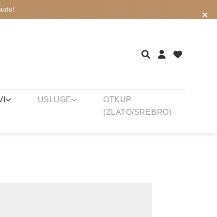
nudu!
VI
USLUGE
OTKUP
(ZLATO/SREBRO)