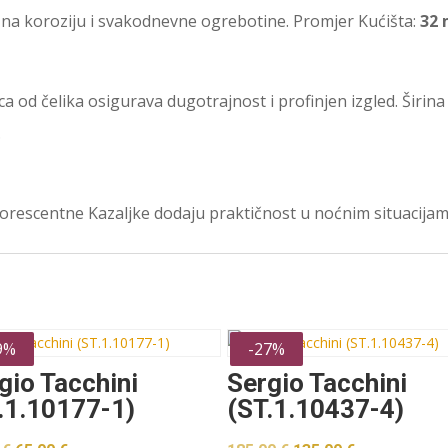
 na koroziju i svakodnevne ogrebotine. Promjer Kućišta:
32
 od čelika osigurava dugotrajnost i profinjen izgled. Širin
.
uorescentne Kazaljke dodaju praktičnost u noćnim situacijam
9%
-27%
gio Tacchini
Sergio Tacchini
.1.10177-1)
(ST.1.10437-4)