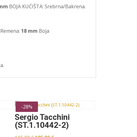
 mm
BOJA KUĆIŠTA: Srebrna/Bakrena.
a Remena:
18 mm
Boja
a.
-28%
Sergio Tacchini
(ST.1.10442-2)