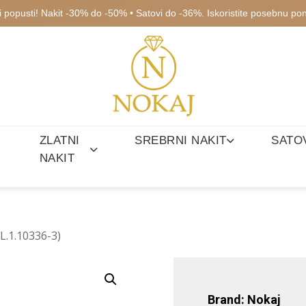
ki popusti! Nakit -30% do -50% • Satovi do -36%. Iskoristite posebnu po
ZLATNI
SREBRNI NAKIT
SATO
NAKIT
FL.1.10336-3)
Brand: Nokaj