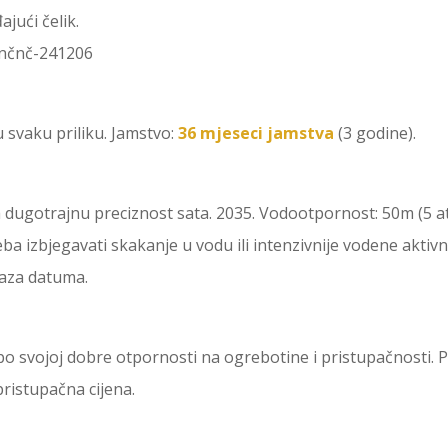
jući čelik.
nčnč-241206
 svaku priliku. Jamstvo:
36 mjeseci jamstva
(3 godine).
 dugotrajnu preciznost sata. 2035. Vodootpornost: 50m (5 at
treba izbjegavati skakanje u vodu ili intenzivnije vodene akti
kaza datuma.
po svojoj dobre otpornosti na ogrebotine i pristupačnosti.
pristupačna cijena.