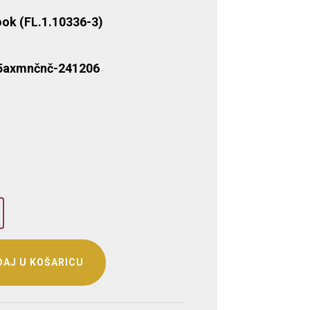
ook (FL.1.10336-3)
5axmnčnč-241206
na
Trenutna
cijena
e:
90,00 €.
 €.
AJ U KOŠARICU