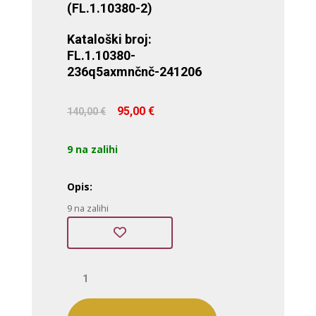
(FL.1.10380-2)
Kataloški broj:
FL.1.10380-
236q5axmnčnč-241206
Izvorna
Trenutna
95,00
€
140,00
€
cijena
cijena
bila
je:
9 na zalihi
je:
95,00 €.
140,00 €.
Opis:
9 na zalihi
Freelook
(FL.1.10380-
2)
količina