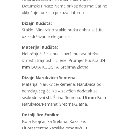
Datumski Prikaz: Nema prikaz datuma: Sat ne
uključuje funkciju prikaza datuma.
Dizajn Kućišta:
Staklo: Mineralno staklo pruža dobru zaštitu
uz zadržavanje elegancije.
Materijal Kućišta:
Nehrđajući čelik nudi savršenu ravnotežu
između trajnosti i cijene. Promjer Kućišta:
34
mm
BOJA KUĆIŠTA: Srebrna/Zlatna.
Dizajn Narukvice/Remena
Materijal Narukvice/Remena: Narukvica od
nehrđajućeg čelika – savršen dodatak za
svakodnevni stil. Širina Remena:
16 mm
Boja
Narukvice/Remena: Srebrna/Zlatna.
Detalji Brojčanika:
Boja Brojčanika Srebrna. Kazaljke:
Fluorescentne kazaljke omogućuju