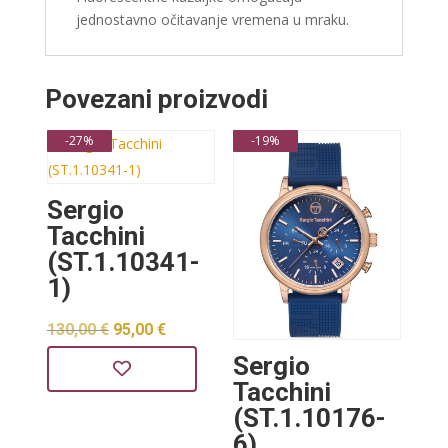
jednostavno očitavanje vremena u mraku.
Povezani proizvodi
-27%
-19%
Sergio
Tacchini
(ST.1.10341-
1)
Izvorna
Trenutna
130,00
€
95,00
€
Sergio
cijena
cijena
Tacchini
bila
je:
(ST.1.10176-
je:
95,00 €.
6)