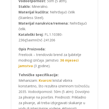
Vodootpornost:
50m (5 atm).
Staklo:
Mineralno.
Materijal kućišta:
Nehrđajući čelik
(Stainless Steel).
Materijal narukvice/remena:
Nehrđajući
čelik.
Kataloški broj:
FL.1.10380-
236q5axmnčnč-241206
Opis Proizvoda:
Freelook – trendovski brend za ljubitelje
modnog izričaja. Jamstvo:
36 mjeseci
jamstva
(3 godine).
Tehničke specifikacije:
Mehanizam:
Kvarcni
kristal vibrira
konstantno, što rezultira iznimnom točnošću.
2035. Vodootpornost: 50m (5 atm): Dovoljno
za plivanje na površini. Prednosti: Prikladno
za plivanje, ali treba izbjegavati skakanje u
vodu ili intenzivnije vodene aktivnosti.