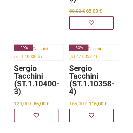
130,00 €.
Izvorna
Trenutna
80,00
€
65,00
€
cijena
cijena
bila
je:
je:
65,00 €.
-29%
-30%
80,00 €.
Sergio
Sergio
Tacchini
Tacchini
(ST.1.10400-
(ST.1.10358-
3)
4)
Izvorna
Trenutna
Izvorna
Trenutna
120,00
€
85,00
€
165,00
€
115,00
€
cijena
cijena
cijena
cijena
bila
je:
bila
je:
je:
85,00 €.
je:
115,00 €.