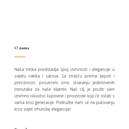
120,00 €.
165,00 €.
O nama
Naša tvrtka predstavlja spoj izvrsnosti i elegancije u
svijetu nakita i satova. Sa strašću prema ljepoti i
preciznosti, posvećeni smo stvaranju jedinstvenih
trenutaka za naše klijente. Naš cilj je pružiti vam
iznimno iskustvo kupovine i proizvode koji će ostati s
vama kroz generacije.
Pridružite nam se na putovanju
kroz svijet vrhunske elegancije!