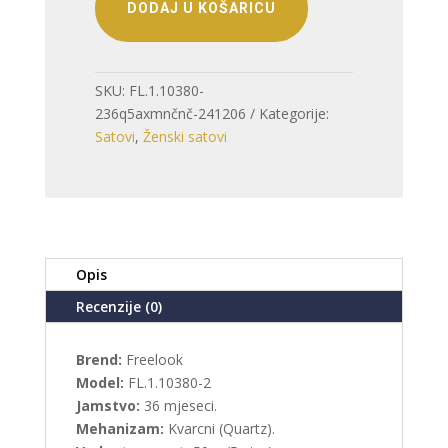
DODAJ U KOŠARICU
SKU:
FL.1.10380-
236q5axmnčnč-241206
Kategorije:
Satovi
,
Ženski satovi
Opis
Recenzije (0)
Brend:
Freelook
Model:
FL.1.10380-2
Jamstvo:
36 mjeseci.
Mehanizam:
Kvarcni (Quartz).