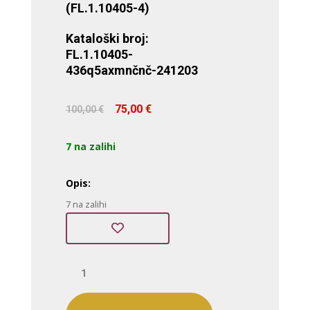
(FL.1.10405-4)
Kataloški broj:
FL.1.10405-
436q5axmnčnč-241203
Izvorna
Trenutna
75,00
€
100,00
€
cijena
cijena
bila
je:
7 na zalihi
je:
75,00 €.
100,00 €.
Opis:
7 na zalihi
Freelook
(FL.1.10405-
4)
količina