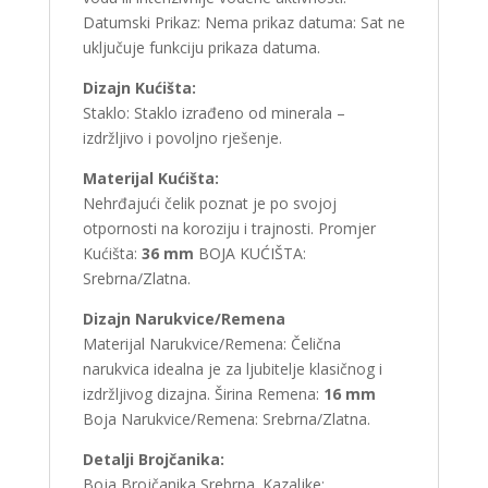
Datumski Prikaz: Nema prikaz datuma: Sat ne
uključuje funkciju prikaza datuma.
Dizajn Kućišta:
Staklo: Staklo izrađeno od minerala –
izdržljivo i povoljno rješenje.
Materijal Kućišta:
Nehrđajući čelik poznat je po svojoj
otpornosti na koroziju i trajnosti. Promjer
Kućišta:
36 mm
BOJA KUĆIŠTA:
Srebrna/Zlatna.
Dizajn Narukvice/Remena
Materijal Narukvice/Remena: Čelična
narukvica idealna je za ljubitelje klasičnog i
izdržljivog dizajna. Širina Remena:
16 mm
Boja Narukvice/Remena: Srebrna/Zlatna.
Detalji Brojčanika:
Boja Brojčanika Srebrna. Kazaljke: