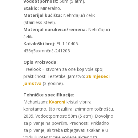
Vodootpornost:
50m (5 atm).
Staklo:
Mineralno.
Materijal kućišta:
Nehrđajući čelik
(Stainless Steel).
Materijal narukvice/remena:
Nehrđajući
čelik.
Kataloški broj:
FL.1.10405-
436q5axmnčnč-241203
Opis Proizvoda:
Freelook – stvoren za one koji vole spoj
praktičnosti i estetike. Jamstvo:
36 mjeseci
jamstva
(3 godine).
Tehničke specifikacije:
Mehanizam:
Kvarcni
kristal vibrira
konstantno, što rezultira iznimnom točnošću.
2035. Vodootpornost: 50m (5 atm): Dovoljno
za plivanje na površini. Prednosti: Prikladno
za plivanje, ali treba izbjegavati skakanje u
vodu ili intenzivnije vodene aktivnosti.