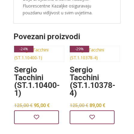
Fluorescentne Kazaljke osiguravaju
pouzdanu vidljivost u svim uvjetima.
Povezani proizvodi
-24%
-29%
Sergio
Sergio
Tacchini
Tacchini
(ST.1.10400-
(ST.1.10378-
1)
4)
Izvorna
Trenutna
Izvorna
Trenutna
125,00
€
95,00
€
125,00
€
89,00
€
cijena
cijena
cijena
cijena
bila
je:
bila
je:
je:
95,00 €.
je:
89,00 €.