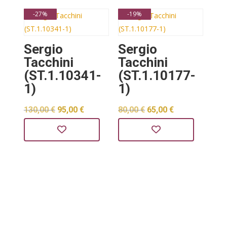
-27%
-19%
125,00 €.
125,00 €.
Sergio
Sergio
Tacchini
Tacchini
(ST.1.10341-
(ST.1.10177-
1)
1)
Izvorna
Trenutna
Izvorna
Trenutna
130,00
€
95,00
€
80,00
€
65,00
€
cijena
cijena
cijena
cijena
bila
je:
bila
je:
je:
95,00 €.
je:
65,00 €.
130,00 €.
80,00 €.