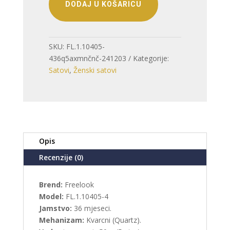
DODAJ U KOŠARICU
SKU:
FL.1.10405-
436q5axmnčnč-241203
Kategorije:
Satovi
,
Ženski satovi
Opis
Recenzije (0)
Brend:
Freelook
Model:
FL.1.10405-4
Jamstvo:
36 mjeseci.
Mehanizam:
Kvarcni (Quartz).