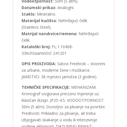
Vodootpornost:
50m (5 atm).
Datumski prikaz:
Analogni.
Staklo:
Mineralno.
Materijal kućišta:
Nehrđajući čelik
(Stainless Steel).
Matrijal narukvice/remena:
Nehrđajući
čelik.
Kataloški broj:
FL.1.10408-
336ch5aamnčnč-241201
OPIS PROIZVODA:
Satovi Freelook – stvoreni
za urbane, moderne žene i muškarce.
JAMSTVO: 36 mjeseci jamstva (3 godine).
TEHNIČKE SPECIFIKACIJE:
MEHANIZAM:
Kronograf osigurava precizno mjerenje uz
klasičan dizajn. JP25-4.5. VODOOTPORNOST:
50m (5 atm): Dovoljno za plivanje na površini.
Prednosti: Prikladno za plivanje, ali treba
izbjegavati skakanje u vodu ili intenzivnije
vodene aktivnosti. DATUMSKI PRIKAZ: