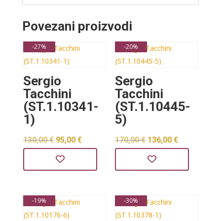
Povezani proizvodi
-27%
-20%
Sergio
Sergio
Tacchini
Tacchini
(ST.1.10341-
(ST.1.10445-
1)
5)
Izvorna
Trenutna
Izvorna
Trenutna
130,00
€
95,00
€
170,00
€
136,00
€
cijena
cijena
cijena
cijena
bila
je:
bila
je:
je:
95,00 €.
je:
136,00 €.
-19%
-30%
130,00 €.
170,00 €.