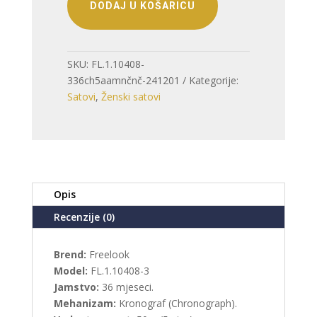
DODAJ U KOŠARICU
SKU:
FL.1.10408-
336ch5aamnčnč-241201
Kategorije:
Satovi
,
Ženski satovi
Opis
Recenzije (0)
Brend:
Freelook
Model:
FL.1.10408-3
Jamstvo:
36 mjeseci.
Mehanizam:
Kronograf (Chronograph).