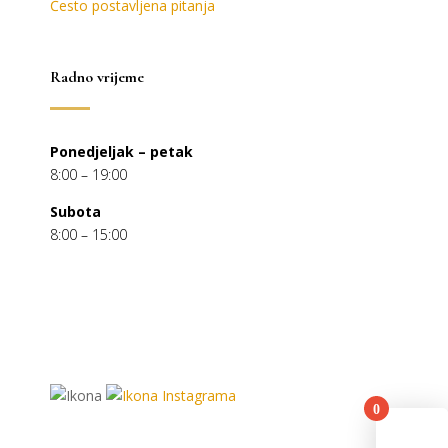
Često postavljena pitanja
Radno vrijeme
Ponedjeljak – petak
8:00 – 19:00
Subota
8:00 – 15:00
0
You