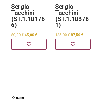
Sergio
Sergio
Tacchini
Tacchini
(ST.1.10176-
(ST.1.10378-
6)
1)
Izvorna
Trenutna
Izvorna
Trenutna
80,00
€
65,00
€
125,00
€
87,50
€
cijena
cijena
cijena
cijena
bila
je:
bila
je:
je:
65,00 €.
je:
87,50 €.
80,00 €.
125,00 €.
O nama