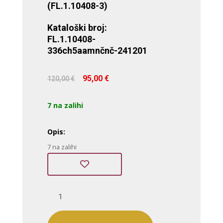
(FL.1.10408-3)
Kataloški broj:
FL.1.10408-
336ch5aamnčnč-241201
Izvorna
Trenutna
95,00
€
120,00
€
cijena
cijena
bila
je:
7 na zalihi
je:
95,00 €.
120,00 €.
Opis:
7 na zalihi
Freelook
(FL.1.10408-
3)
količina