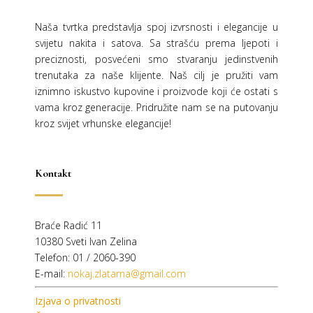
Naša tvrtka predstavlja spoj izvrsnosti i elegancije u
svijetu nakita i satova. Sa strašću prema ljepoti i
preciznosti, posvećeni smo stvaranju jedinstvenih
trenutaka za naše klijente. Naš cilj je pružiti vam
iznimno iskustvo kupovine i proizvode koji će ostati s
vama kroz generacije.
Pridružite nam se na putovanju
kroz svijet vrhunske elegancije!
Kontakt
Braće Radić 11
10380 Sveti Ivan Zelina
Telefon: 01 / 2060-390
E-mail:
nokaj.zlatarna@gmail.com
Izjava o privatnosti