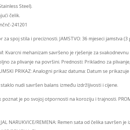
tainless Steel).
ući čelik.
nčnč-241201
r za spoj stila i preciznosti. JAMSTVO: 36 mjeseci jamstva (3 
Kvarcni mehanizam savršeno je rješenje za svakodnevnu 
za plivanje na površini. Prednosti: Prikladno za plivanje, 
ATUMSKI PRIKAZ: Analogni prikaz datuma: Datum se prikazuje 
aklo nudi savršen balans između izdržljivosti i cijene.
k poznat je po svojoj otpornosti na koroziju i trajnosti. 
AL NARUKVICE/REMENA: Remen sata od čelika savršen je i