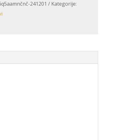
36q5aamnčnč-241201
Kategorije:
vi