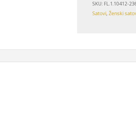
SKU:
FL.1.10412-2
Satovi
,
Ženski sato