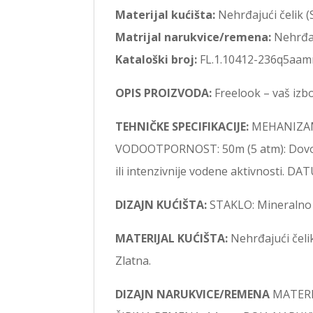
Materijal kućišta:
Nehrđajući čelik (S
Matrijal narukvice/remena:
Nehrđaj
Kataloški broj:
FL.1.10412-236q5aam
OPIS PROIZVODA:
Freelook – vaš izbo
TEHNIČKE SPECIFIKACIJE:
MEHANIZAM: 
VODOOTPORNOST: 50m (5 atm): Dovoljno 
ili intenzivnije vodene aktivnosti. D
DIZAJN KUĆIŠTA:
STAKLO: Mineralno st
MATERIJAL KUĆIŠTA:
Nehrđajući čeli
Zlatna.
DIZAJN NARUKVICE/REMENA
MATERIJ