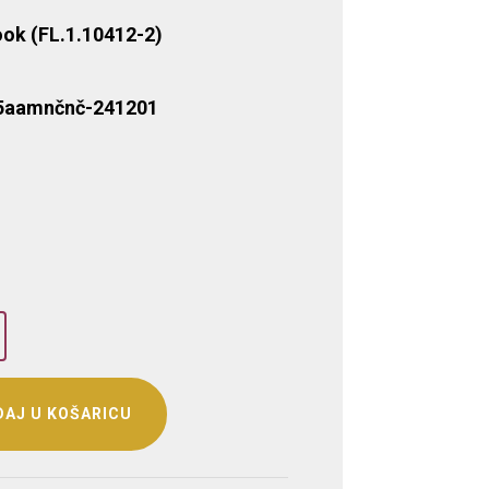
ook (FL.1.10412-2)
q5aamnčnč-241201
na
Trenutna
cijena
e:
80,00 €.
 €.
AJ U KOŠARICU