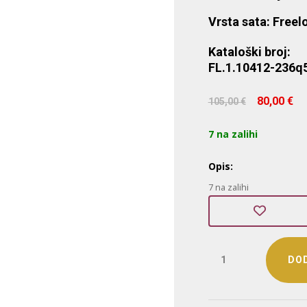
Vrsta sata: Freel
Kataloški broj:
FL.1.10412-236
Izvor
80,00
€
105,00
€
cijena
bila
j
7 na zalihi
je:
105,00
Opis:
7 na zalihi
Freelook
DOD
(FL.1.10412-
2)
količina