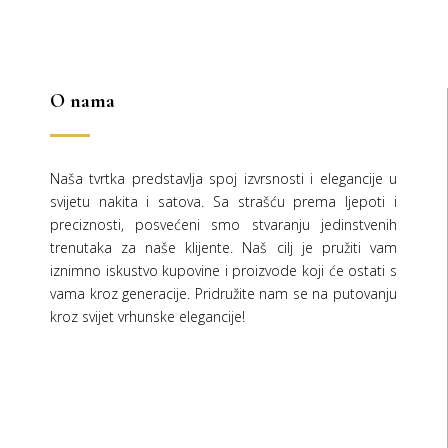
145,00 €.
O nama
Naša tvrtka predstavlja spoj izvrsnosti i elegancije u
svijetu nakita i satova. Sa strašću prema ljepoti i
preciznosti, posvećeni smo stvaranju jedinstvenih
trenutaka za naše klijente. Naš cilj je pružiti vam
iznimno iskustvo kupovine i proizvode koji će ostati s
vama kroz generacije.
Pridružite nam se na putovanju
kroz svijet vrhunske elegancije!