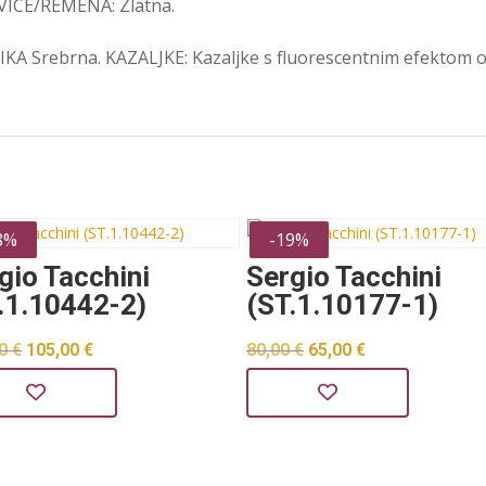
ICE/REMENA: Zlatna.
A Srebrna. KAZALJKE: Kazaljke s fluorescentnim efektom ol
8%
-19%
gio Tacchini
Sergio Tacchini
.1.10442-2)
(ST.1.10177-1)
Izvorna
Trenutna
Izvorna
Trenutna
00
€
105,00
€
80,00
€
65,00
€
cijena
cijena
cijena
cijena
bila
je:
bila
je:
je:
105,00 €.
je:
65,00 €.