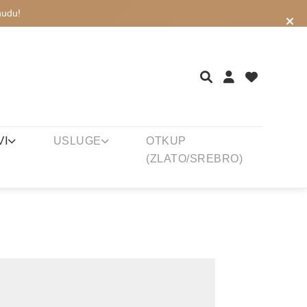
nudu!
VI
USLUGE
OTKUP
(ZLATO/SREBRO)