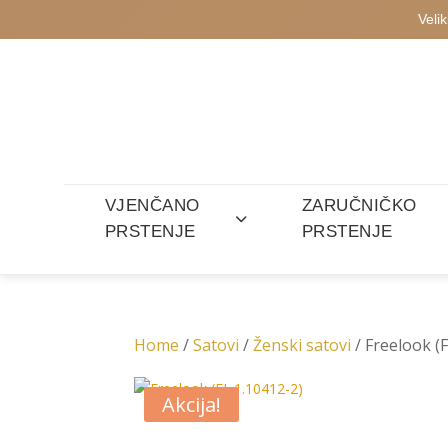
Veli
VJENČANO
ZARUČNIČKO
PRSTENJE
PRSTENJE
Home
/
Satovi
/
Ženski satovi
/ Freelook (
Akcija!