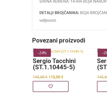
ŠIRINA REMENA: 14 mm BOJA NARUKV
DETALJI BROJČANIKA:
BOJA BROJČANIK
vidljivosti.
Povezani proizvodi
-24%
-2
Sergio Tacchini
Ser
(ST.1.10445-5)
(ST
Izvorna
Trenutna
145,00
€
110,00
€
145,
cijena
cijena
bila
je:
je:
110,00 €.