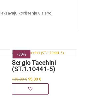
akšavaju korištenje u slaboj
-30%
Sergio Tacchini
(ST.1.10441-5)
Izvorna
Trenutna
135,00
€
95,00
€
cijena
cijena
bila
je:
je:
95,00 €.