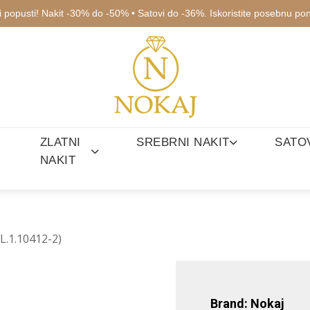
ki popusti! Nakit -30% do -50% • Satovi do -36%. Iskoristite posebnu po
ZLATNI
SREBRNI NAKIT
SATO
NAKIT
FL.1.10412-2)
Brand: Nokaj