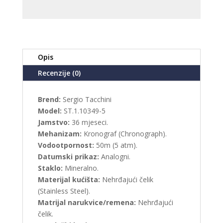
Opis
Recenzije (0)
Brend:
Sergio Tacchini
Model:
ST.1.10349-5
Jamstvo:
36 mjeseci.
Mehanizam:
Kronograf (Chronograph).
Vodootpornost:
50m (5 atm).
Datumski prikaz:
Analogni.
Staklo:
Mineralno.
Materijal kućišta:
Nehrđajući čelik
(Stainless Steel).
Matrijal narukvice/remena:
Nehrđajući
čelik.