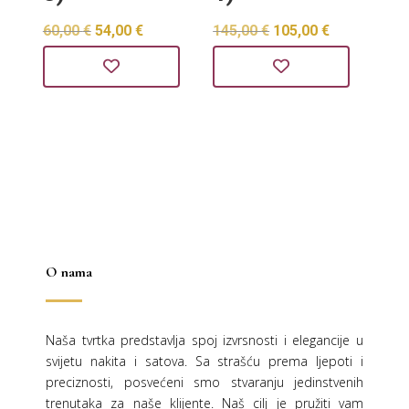
Izvorna
Trenutna
Izvorna
Trenutna
60,00
€
54,00
€
145,00
€
105,00
€
cijena
cijena
cijena
cijena
bila
je:
bila
je:
je:
54,00 €.
je:
105,00 €.
60,00 €.
145,00 €.
O nama
Naša tvrtka predstavlja spoj izvrsnosti i elegancije u
svijetu nakita i satova. Sa strašću prema ljepoti i
preciznosti, posvećeni smo stvaranju jedinstvenih
trenutaka za naše klijente. Naš cilj je pružiti vam