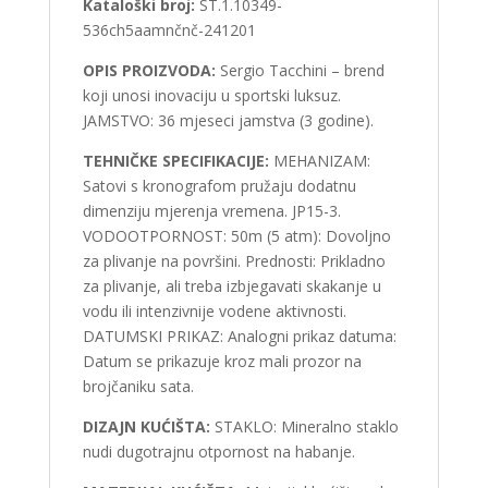
Kataloški broj:
ST.1.10349-
536ch5aamnčnč-241201
OPIS PROIZVODA:
Sergio Tacchini – brend
koji unosi inovaciju u sportski luksuz.
JAMSTVO: 36 mjeseci jamstva (3 godine).
TEHNIČKE SPECIFIKACIJE:
MEHANIZAM:
Satovi s kronografom pružaju dodatnu
dimenziju mjerenja vremena. JP15-3.
VODOOTPORNOST: 50m (5 atm): Dovoljno
za plivanje na površini. Prednosti: Prikladno
za plivanje, ali treba izbjegavati skakanje u
vodu ili intenzivnije vodene aktivnosti.
DATUMSKI PRIKAZ: Analogni prikaz datuma:
Datum se prikazuje kroz mali prozor na
brojčaniku sata.
DIZAJN KUĆIŠTA:
STAKLO: Mineralno staklo
nudi dugotrajnu otpornost na habanje.