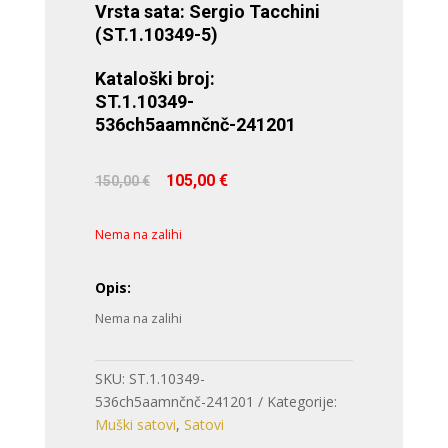
Vrsta sata: Sergio Tacchini
(ST.1.10349-5)
Kataloški broj:
ST.1.10349-
536ch5aamnčnč-241201
Izvorna
Trenutna
105,00
€
150,00
€
cijena
cijena
bila
je:
Nema na zalihi
je:
105,00 €.
150,00 €.
Opis:
Nema na zalihi
SKU:
ST.1.10349-
536ch5aamnčnč-241201
Kategorije:
Muški satovi
,
Satovi