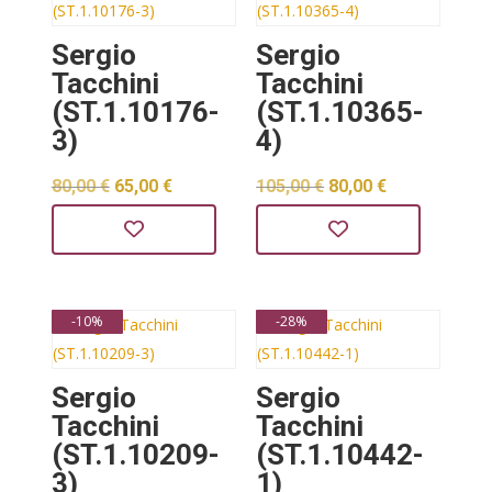
Sergio
Sergio
Tacchini
Tacchini
(ST.1.10176-
(ST.1.10365-
3)
4)
Izvorna
Trenutna
Izvorna
Trenutna
80,00
€
65,00
€
105,00
€
80,00
€
cijena
cijena
cijena
cijena
bila
je:
bila
je:
je:
65,00 €.
je:
80,00 €.
-10%
-28%
80,00 €.
105,00 €.
Sergio
Sergio
Tacchini
Tacchini
(ST.1.10209-
(ST.1.10442-
3)
1)