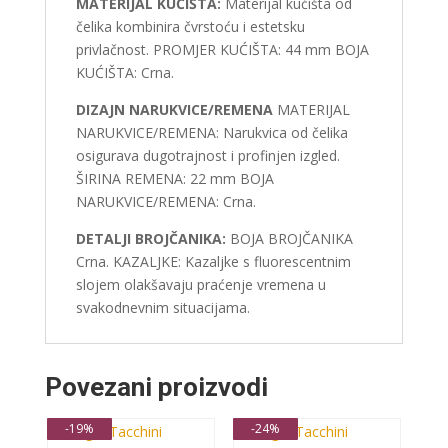
MATERIJAL KUĆIŠTA:
Materijal kućišta od
čelika kombinira čvrstoću i estetsku
privlačnost. PROMJER KUĆIŠTA: 44 mm BOJA
KUĆIŠTA: Crna.
DIZAJN NARUKVICE/REMENA
MATERIJAL
NARUKVICE/REMENA: Narukvica od čelika
osigurava dugotrajnost i profinjen izgled.
ŠIRINA REMENA: 22 mm BOJA
NARUKVICE/REMENA: Crna.
DETALJI BROJČANIKA:
BOJA BROJČANIKA
Crna. KAZALJKE: Kazaljke s fluorescentnim
slojem olakšavaju praćenje vremena u
svakodnevnim situacijama.
Povezani proizvodi
-19%
-24%