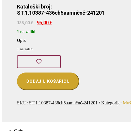
Kataloški broj:
ST.1.10387-436ch5aamnčnč-241201
Izvorna
Trenutna
95,00
€
135,00
€
cijena
cijena
bila
je:
1 na zalihi
je:
95,00 €.
Opis:
135,00 €.
1 na zalihi
Sergio
Tacchini
DODAJ U KOŠARICU
(ST.1.10387-
4)
količina
SKU:
ST.1.10387-436ch5aamnčnč-241201
Kategorije:
Mušk
Opis