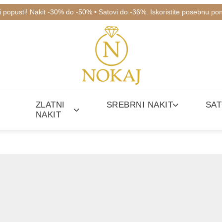
ki popusti! Nakit -30% do -50% • Satovi do -36%. Iskoristite posebnu po
ZLATNI
SREBRNI NAKIT
SAT
NAKIT