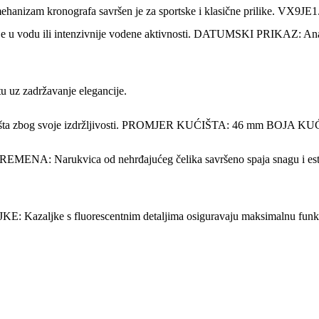
izam kronografa savršen je za sportske i klasične prilike. VX9J
kakanje u vodu ili intenzivnije vodene aktivnosti. DATUMSKI PRIKAZ: An
 uz zadržavanje elegancije.
kućišta zbog svoje izdržljivosti. PROMJER KUĆIŠTA: 46 mm BOJA KU
NA: Narukvica od nehrđajućeg čelika savršeno spaja snagu
zaljke s fluorescentnim detaljima osiguravaju maksimalnu funkc