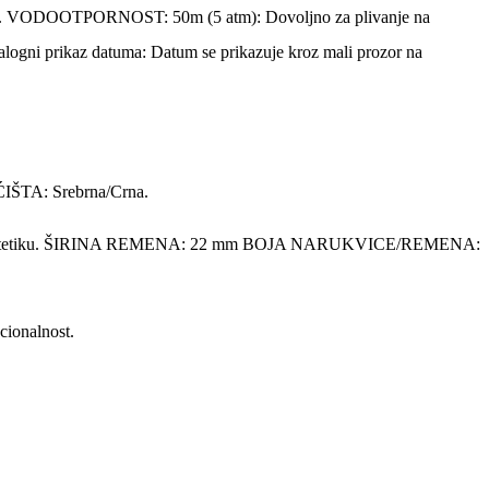
E1. VODOOTPORNOST: 50m (5 atm): Dovoljno za plivanje na
alogni prikaz datuma: Datum se prikazuje kroz mali prozor na
ĆIŠTA: Srebrna/Crna.
 i estetiku. ŠIRINA REMENA: 22 mm BOJA NARUKVICE/REMENA:
ionalnost.