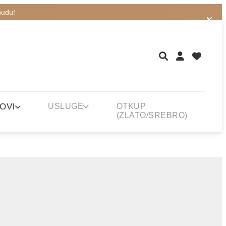
nudu!
OVI
USLUGE
OTKUP
(ZLATO/SREBRO)