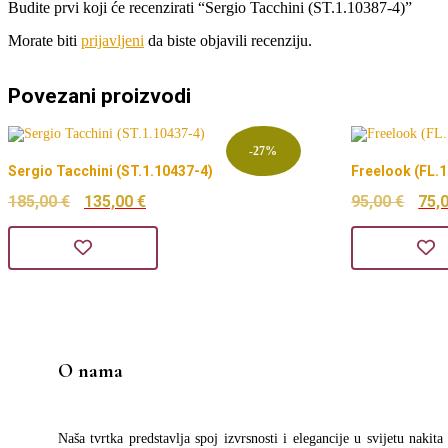
Budite prvi koji će recenzirati “Sergio Tacchini (ST.1.10387-4)”
Morate biti
prijavljeni
da biste objavili recenziju.
Povezani proizvodi
-27%
Sergio Tacchini (ST.1.10437-4)
Freelook (FL.
Izvorna
Trenutna
Izv
185,00
€
135,00
€
95,00
€
75,
cijena
cijena
cije
bila
je:
bila
je:
135,00 €.
je:
185,00 €.
95,0
O nama
Naša tvrtka predstavlja spoj izvrsnosti i elegancije u svijetu nakit