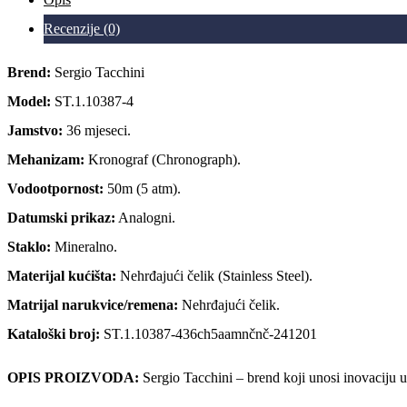
Recenzije (0)
Brend:
Sergio Tacchini
Model:
ST.1.10387-4
Jamstvo:
36 mjeseci.
Mehanizam:
Kronograf (Chronograph).
Vodootpornost:
50m (5 atm).
Datumski prikaz:
Analogni.
Staklo:
Mineralno.
Materijal kućišta:
Nehrđajući čelik (Stainless Steel).
Matrijal narukvice/remena:
Nehrđajući čelik.
Kataloški broj:
ST.1.10387-436ch5aamnčnč-241201
OPIS PROIZVODA:
Sergio Tacchini – brend koji unosi inovaciju