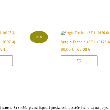
-21%
1.10397-3)
Sergio Tacchini (ST.1.10176-6
orna
Trenutna
Izvorna
Trenutna
00
€
80,00
€
65,00
€
na
cijena
cijena
cijena
je:
bila
je:
75,00 €.
je:
65,00 €.
0 €.
80,00 €.
a i satova. Sa strašću prema ljepoti i preciznosti, posvećeni smo stvaranju jed