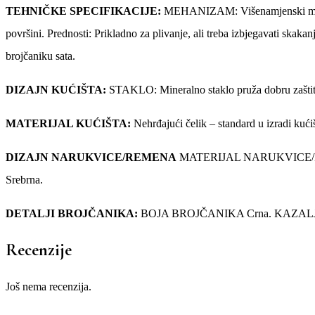
TEHNIČKE SPECIFIKACIJE:
MEHANIZAM: Višenamjenski mehan
površini. Prednosti: Prikladno za plivanje, ali treba izbjegavati s
brojčaniku sata.
DIZAJN KUĆIŠTA:
STAKLO: Mineralno staklo pruža dobru zaštitu
MATERIJAL KUĆIŠTA:
Nehrđajući čelik – standard u izradi 
DIZAJN NARUKVICE/REMENA
MATERIJAL NARUKVICE/REME
Srebrna.
DETALJI BROJČANIKA:
BOJA BROJČANIKA Crna. KAZALJKE: Ka
Recenzije
Još nema recenzija.