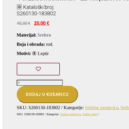
🆔 Kataloški broj:
S260130-183802
Izvorna
Trenutna
20,00
€
40,00
€
cijena
cijena
bila
je:
Materijal:
Srebro
je:
20,00 €.
40,00 €.
Boja i obrada:
rod.
Motivi:
🦋 Leptir
SREBRNA
NARUKVICA
-
DODAJ U KOŠARICU
LEPTIR
(S260130-
183802)
SKU:
S260130-183802
Kategorije:
Srebrne narukvice
,
Sreb
količina
SKU:
S260130-183802
Kategorije:
Srebrne narukvice
,
Srebrni nakit