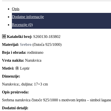
Opis
Dodatne informacije
Recenzije (0)
🆔 Kataloški broj:
S260130-183802
Materijal:
Srebro
(čistoća 925/1000)
Boja i obrada:
rodinirano
Vrsta nakita:
Narukvica
Motivi:
🦋 Leptir
Dimenzije:
Narukvica:, duljina: 17+3 cm
Opis proizvoda:
Srebrna narukvica čistoće 925/1000 s motivom leptira – simbol lagane 
Dodatni detalji: