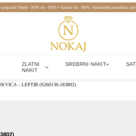
ki popusti! Nakit -30% do -50% • Satovi do -36%. Iskoristite posebnu po
ZLATNI
SREBRNI NAKIT
SAT
NAKIT
VICA – LEPTIR (S260130-183802)
3802)