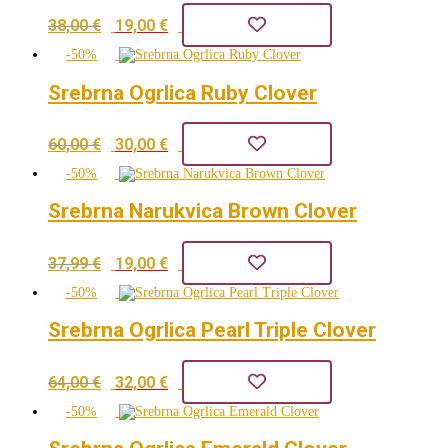
Izvorna
Trenutna
38,00
€
19,00
€
48,00 €.
cijena
cijena
-50%
bila
je:
Srebrna Ogrlica Ruby Clover
je:
19,00 €.
Izvorna
Trenutna
60,00
€
30,00
€
38,00 €.
cijena
cijena
-50%
bila
je:
Srebrna Narukvica Brown Clover
je:
30,00 €.
Izvorna
Trenutna
37,99
€
19,00
€
60,00 €.
cijena
cijena
-50%
bila
je:
Srebrna Ogrlica Pearl Triple Clover
je:
19,00 €.
Izvorna
Trenutna
64,00
€
32,00
€
37,99 €.
cijena
cijena
-50%
bila
je: