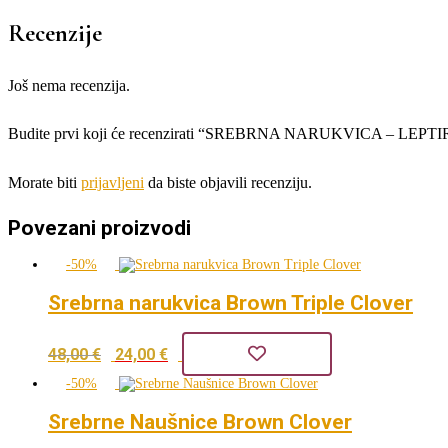
Recenzije
Još nema recenzija.
Budite prvi koji će recenzirati “SREBRNA NARUKVICA – LEPTI
Morate biti
prijavljeni
da biste objavili recenziju.
Povezani proizvodi
-50%
Srebrna narukvica Brown Triple Clover
Izvorna
Trenutna
48,00
€
24,00
€
cijena
cijena
-50%
bila
je:
Srebrne Naušnice Brown Clover
je:
24,00 €.