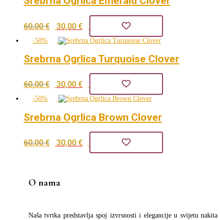
Srebrna Ogrlica Emerald Clover
je:
32,00 €.
Izvorna
Trenutna
60,00
€
30,00
€
64,00 €.
cijena
cijena
-50%
bila
je:
Srebrna Ogrlica Turquoise Clover
je:
30,00 €.
Izvorna
Trenutna
60,00
€
30,00
€
60,00 €.
cijena
cijena
-50%
bila
je:
Srebrna Ogrlica Brown Clover
je:
30,00 €.
Izvorna
Trenutna
60,00
€
30,00
€
60,00 €.
cijena
cijena
bila
je:
O nama
je:
30,00 €.
60,00 €.
Naša tvrtka predstavlja spoj izvrsnosti i elegancije u svijetu nakit