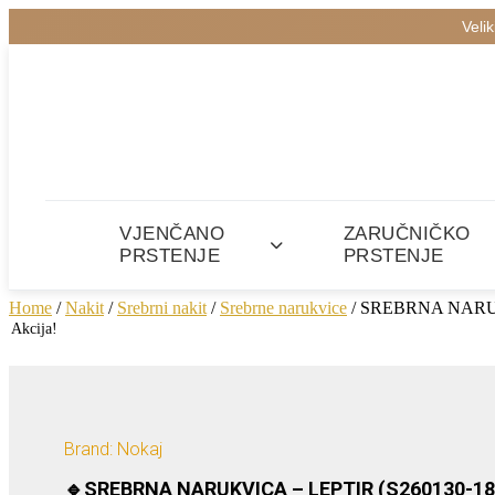
Veli
VJENČANO
ZARUČNIČKO
PRSTENJE
PRSTENJE
Home
/
Nakit
/
Srebrni nakit
/
Srebrne narukvice
/ SREBRNA NARUK
Akcija!
Brand: Nokaj
🔹SREBRNA NARUKVICA – LEPTIR (S260130-18