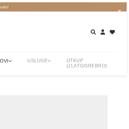
nudu!
OVI
USLUGE
OTKUP
(ZLATO/SREBRO)