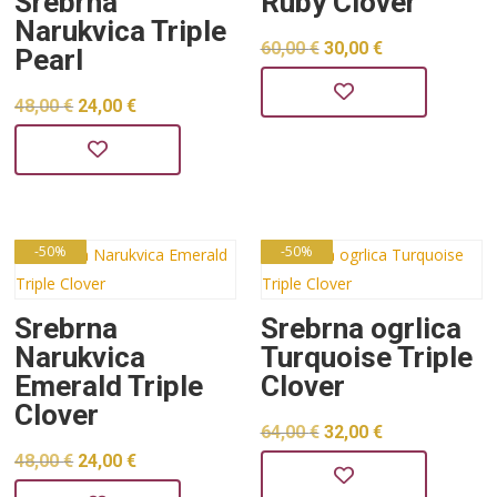
Srebrna
Ruby Clover
Narukvica Triple
Izvorna
Trenutna
60,00
€
30,00
€
Pearl
cijena
cijena
Izvorna
Trenutna
48,00
€
24,00
€
bila
je:
cijena
cijena
je:
30,00 €.
bila
je:
60,00 €.
je:
24,00 €.
48,00 €.
-50%
-50%
Srebrna
Srebrna ogrlica
Narukvica
Turquoise Triple
Emerald Triple
Clover
Clover
Izvorna
Trenutna
64,00
€
32,00
€
Izvorna
Trenutna
48,00
€
24,00
€
cijena
cijena
cijena
cijena