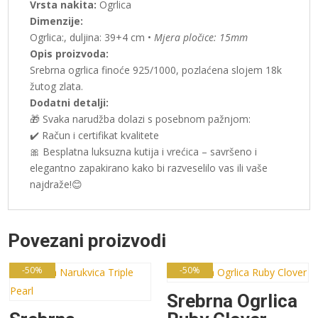
Vrsta nakita:
Ogrlica
Dimenzije:
Ogrlica:, duljina: 39+4 cm •
Mjera pločice: 15mm
Opis proizvoda:
Srebrna ogrlica finoće 925/1000, pozlaćena slojem 18k
žutog zlata.
Dodatni detalji:
🎁 Svaka narudžba dolazi s posebnom pažnjom:
✔️ Račun i certifikat kvalitete
🎀 Besplatna luksuzna kutija i vrećica – savršeno i
elegantno zapakirano kako bi razveselilo vas ili vaše
najdraže!😊
Povezani proizvodi
-50%
-50%
Srebrna Ogrlica