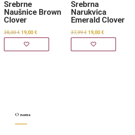
Srebrne
Srebrna
Naušnice Brown
Narukvica
Clover
Emerald Clover
Izvorna
Trenutna
Izvorna
Trenutna
38,00
€
19,00
€
37,99
€
19,00
€
cijena
cijena
cijena
cijena
bila
je:
bila
je:
je:
19,00 €.
je:
19,00 €.
38,00 €.
37,99 €.
O nama