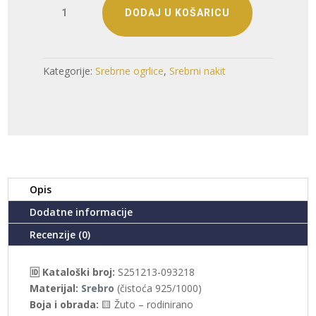
SREBRNA
DODAJ U KOŠARICU
OGRLICA
(S251213-
093218)
količina
Kategorije:
Srebrne ogrlice
,
Srebrni nakit
Opis
Dodatne informacije
Recenzije (0)
🆔 Kataloški broj:
S251213-093218
Materijal:
Srebro
(čistoća 925/1000)
Boja i obrada:
🟨 Žuto – rodinirano