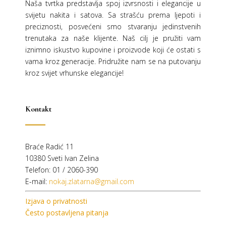
Naša tvrtka predstavlja spoj izvrsnosti i elegancije u
svijetu nakita i satova. Sa strašću prema ljepoti i
preciznosti, posvećeni smo stvaranju jedinstvenih
trenutaka za naše klijente. Naš cilj je pružiti vam
iznimno iskustvo kupovine i proizvode koji će ostati s
vama kroz generacije.
Pridružite nam se na putovanju
kroz svijet vrhunske elegancije!
Kontakt
Braće Radić 11
10380 Sveti Ivan Zelina
Telefon: 01 / 2060-390
E-mail:
nokaj.zlatarna@gmail.com
Izjava o privatnosti
Često postavljena pitanja