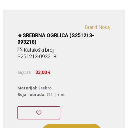
Brand: Nokaj
🔹SREBRNA OGRLICA (S251213-
093218)
🆔 Kataloški broj:
S251213-093218
Izvorna
Trenutna
33,00
€
66,00
€
cijena
cijena
bila
je:
Materijal:
Srebro
je:
33,00 €.
Boja i obrada:
🟡ž. | rod.
66,00 €.