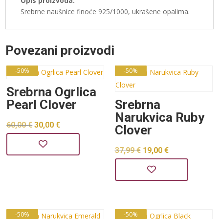
Opis proizvoda:
Srebrne naušnice finoće 925/1000, ukrašene opalima.
Povezani proizvodi
-50%
-50%
Srebrna Ogrlica
Pearl Clover
Srebrna
Narukvica Ruby
Izvorna
Trenutna
60,00
€
30,00
€
Clover
cijena
cijena
Izvorna
Trenutna
37,99
€
19,00
€
bila
je:
cijena
cijena
je:
30,00 €.
bila
je:
60,00 €.
je:
19,00 €.
37,99 €.
-50%
-50%