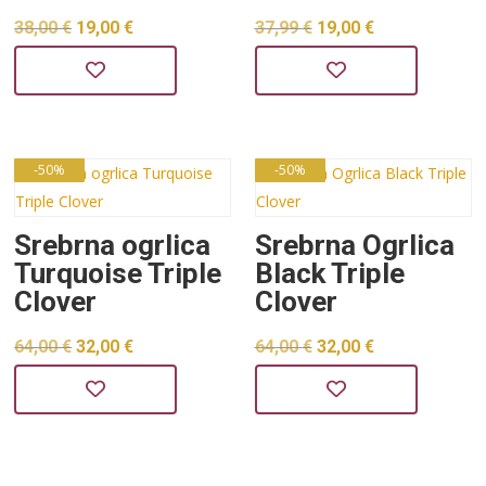
Izvorna
Trenutna
Izvorna
Trenutna
38,00
€
19,00
€
37,99
€
19,00
€
cijena
cijena
cijena
cijena
bila
je:
bila
je:
je:
19,00 €.
je:
19,00 €.
38,00 €.
37,99 €.
-50%
-50%
Srebrna ogrlica
Srebrna Ogrlica
Turquoise Triple
Black Triple
Clover
Clover
Izvorna
Trenutna
Izvorna
Trenutna
64,00
€
32,00
€
64,00
€
32,00
€
cijena
cijena
cijena
cijena
bila
je:
bila
je:
je:
32,00 €.
je:
32,00 €.
64,00 €.
64,00 €.