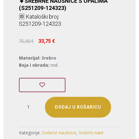
🔹SREBRNE NAUŠNICE S OPALIMA
(S251209-124323)
🆔 Kataloški broj:
S251209-124323
Izvorna
Trenutna
33,75
€
75,00
€
cijena
cijena
bila
je:
Materijal:
Srebro
je:
33,75 €.
Boja i obrada:
rod.
75,00 €.
SREBRNE
DODAJ U KOŠARICU
NAUŠNICE
S
OPALIMA
(S251209-
Kategorije:
Srebrne naušnice
,
Srebrni nakit
124323)