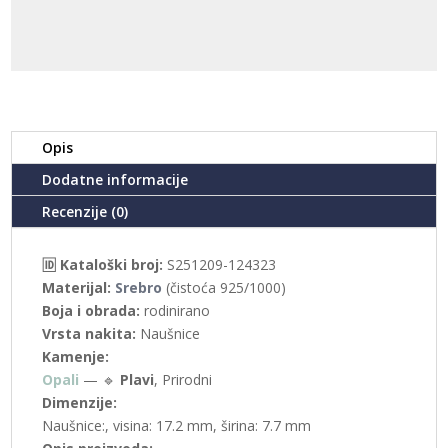
količina
Opis
Dodatne informacije
Recenzije (0)
🆔 Kataloški broj:
S251209-124323
Materijal:
Srebro
(čistoća 925/1000)
Boja i obrada:
rodinirano
Vrsta nakita:
Naušnice
Kamenje:
Opali
— 🔹
Plavi
, Prirodni
Dimenzije:
Naušnice:, visina: 17.2 mm, širina: 7.7 mm