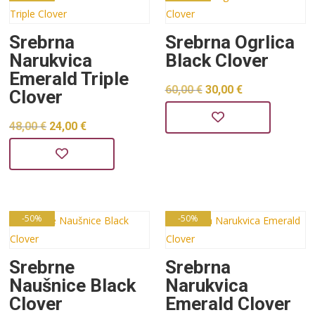
Srebrna
Srebrna Ogrlica
Narukvica
Black Clover
Emerald Triple
Izvorna
Trenutna
60,00
€
30,00
€
Clover
cijena
cijena
Izvorna
Trenutna
48,00
€
24,00
€
bila
je:
cijena
cijena
je:
30,00 €.
bila
je:
60,00 €.
je:
24,00 €.
48,00 €.
-50%
-50%
Srebrne
Srebrna
Naušnice Black
Narukvica
Clover
Emerald Clover