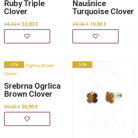
Ruby Triple
Naušnice
Clover
Turquoise Clover
Izvorna
Trenutna
Izvorna
Trenutna
64,00
€
32,00
€
38,00
€
19,00
€
cijena
cijena
cijena
cijena
bila
je:
bila
je:
je:
32,00 €.
je:
19,00 €.
64,00 €.
38,00 €.
-50%
-50%
Srebrna Ogrlica
Brown Clover
Izvorna
Trenutna
60,00
€
30,00
€
cijena
cijena
bila
je:
je:
30,00 €.