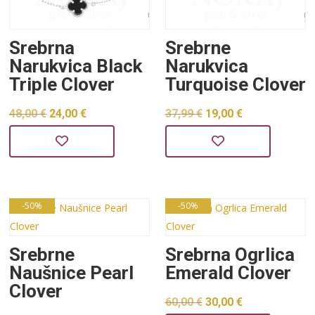
Srebrna
Srebrne
Narukvica Black
Narukvica
Triple Clover
Turquoise Clover
Izvorna
Trenutna
Izvorna
Trenutna
48,00
€
24,00
€
37,99
€
19,00
€
cijena
cijena
cijena
cijena
bila
je:
bila
je:
je:
24,00 €.
je:
19,00 €.
48,00 €.
37,99 €.
-50%
-50%
Srebrne
Srebrna Ogrlica
Naušnice Pearl
Emerald Clover
Clover
Izvorna
Trenutna
60,00
€
30,00
€