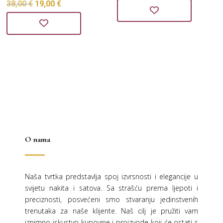
Izvorna
Trenutna
38,00
€
19,00
€
cijena
cijena
cijena
cijena
bila
je:
bila
je:
je:
30,00 €.
je:
19,00 €.
60,00 €.
38,00 €.
O nama
Naša tvrtka predstavlja spoj izvrsnosti i elegancije u
svijetu nakita i satova. Sa strašću prema ljepoti i
preciznosti, posvećeni smo stvaranju jedinstvenih
trenutaka za naše klijente. Naš cilj je pružiti vam
iznimno iskustvo kupovine i proizvode koji će ostati s