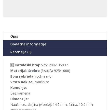
Opis
Dodatne informacije
Recenzije (0)
🆔 Kataloški broj:
S251208-135037
Materijal:
Srebro
(čistoća 925/1000)
Boja i obrada:
rodinirano
Vrsta nakita:
Naušnice
Kamenje:
Bez kamena
Dimenzije:
Naušnice:, duljina (viseće): 14.0 mm, širina: 10.0 mm