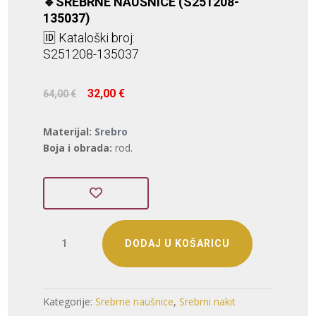
🔹SREBRNE NAUŠNICE (S251208-
135037)
🆔 Kataloški broj:
S251208-135037
Izvorna
Trenutna
32,00
€
64,00
€
cijena
cijena
bila
je:
Materijal:
Srebro
je:
32,00 €.
Boja i obrada:
rod.
64,00 €.
SREBRNE
DODAJ U KOŠARICU
NAUŠNICE
(S251208-
135037)
količina
Kategorije:
Srebrne naušnice
,
Srebrni nakit