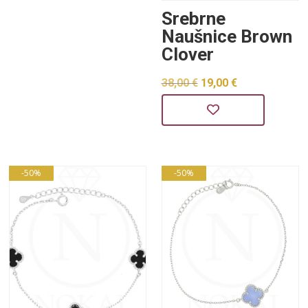
Srebrne
60,00 €.
Naušnice Brown
Clover
Izvorna
Trenutna
38,00
€
19,00
€
cijena
cijena
bila
je:
je:
19,00 €.
38,00 €.
-50%
-50%