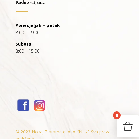
Radno vrijeme
Ponedjeljak – petak
8:00 – 19:00
Subota
8:00 – 15:00
0
You
© 2023 Nokaj Zlatarna d. o. o. (N. K.) Sva prava
pridržana.