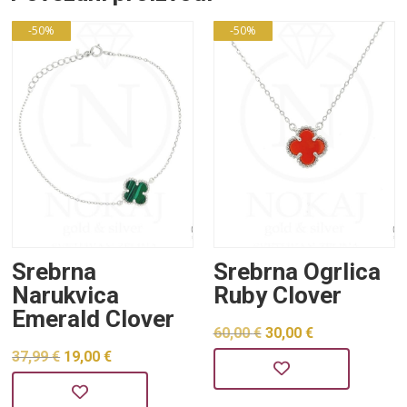
-50%
-50%
Srebrna
Srebrna Ogrlica
Narukvica
Ruby Clover
Emerald Clover
Izvorna
Trenutna
60,00
€
30,00
€
Izvorna
Trenutna
37,99
€
19,00
€
cijena
cijena
cijena
cijena
bila
je: