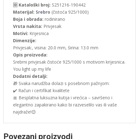
🆔 Kataloški broj:
S251216-190442
Materijal:
Srebro
(čistoća 925/1000)
Boja i obrada:
rodinirano
Vrsta nakita:
Privjesak
Motivi:
Krijesnica
Dimenzije:
Privjesak:, visina: 20.0 mm, širina: 13.0 mm
Opis proizvoda:
Srebrni privjesak čistoće 925/1000 s motivom krijesnica.
You light up my life
Dodatni detalji:
🎁 Svaka narudžba dolazi s posebnom pažnjom:
✔️ Račun i certifikat kvalitete
🎀 Besplatna luksuzna kutija i vrećica – savršeno i
elegantno zapakirano kako bi razveselilo vas ili vaše
najdraže!😊
Povezani proizvodi