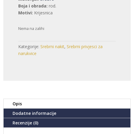
je:
27,00 €.
Boja i obrada:
rod.
54,00 €.
Motivi:
Krijesnica
Nema na zalihi
Kategorije:
Srebrni nakit
,
Srebrni privjesci za
narukvice
Opis
Dodatne informacije
Recenzije (0)