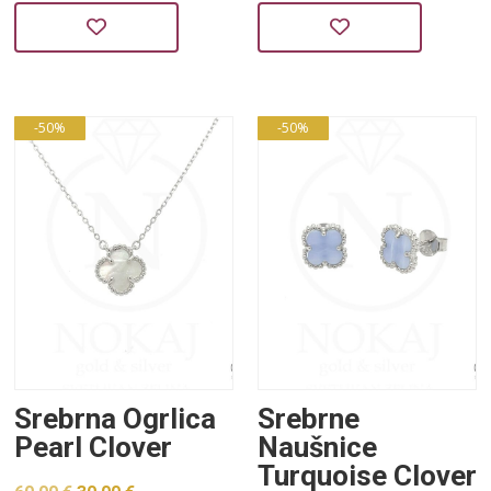
cijena
cijena
cijena
cijena
bila
je:
bila
je:
je:
19,00 €.
je:
19,00 €.
37,99 €.
37,99 €.
-50%
-50%
Srebrna Ogrlica
Srebrne
Pearl Clover
Naušnice
Turquoise Clover