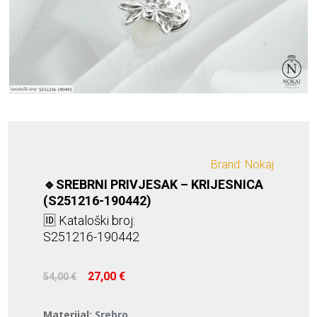
Brand: Nokaj
🔹SREBRNI PRIVJESAK – KRIJESNICA
(S251216-190442)
🆔 Kataloški broj:
S251216-190442
Izvorna
Trenutna
27,00
€
54,00
€
cijena
cijena
bila
je:
Materijal:
Srebro