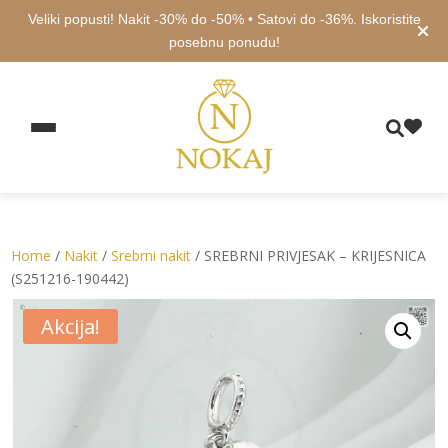
Veliki popusti! Nakit -30% do -50% • Satovi do -36%. Iskoristite
posebnu ponudu!
Home
/
Nakit
/
Srebrni nakit
/ SREBRNI PRIVJESAK – KRIJESNICA
(S251216-190442)
Akcija!