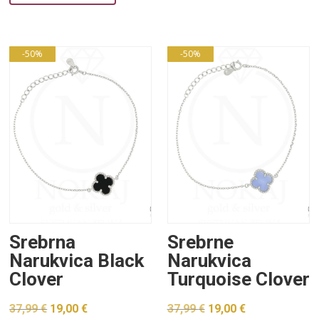
bila
je:
je:
30,00 €.
je:
19,00 €.
60,00 €.
37,99 €.
-50%
-50%
Srebrna
Srebrne
Narukvica Black
Narukvica
Clover
Turquoise Clover
Izvorna
Trenutna
Izvorna
Trenutna
37,99
€
19,00
€
37,99
€
19,00
€