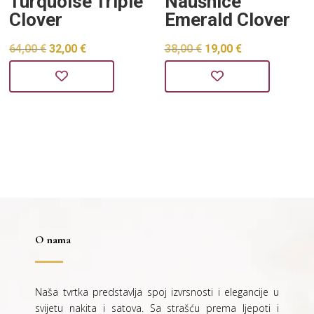
Turquoise Triple
Naušnice
Clover
Emerald Clover
Izvorna
Trenutna
Izvorna
Trenutna
64,00
€
32,00
€
38,00
€
19,00
€
cijena
cijena
cijena
cijena
bila
je:
bila
je:
je:
32,00 €.
je:
19,00 €.
64,00 €.
38,00 €.
O nama
Naša tvrtka predstavlja spoj izvrsnosti i elegancije u
svijetu nakita i satova. Sa strašću prema ljepoti i