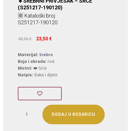
🔹SREBRNI PRIVJESAK – SRCE
(S251217-190120)
🆔 Kataloški broj:
S251217-190120
Izvorna
Trenutna
23,50
€
48,96
€
cijena
cijena
bila
je:
Materijal:
Srebro
je:
23,50 €.
Boja i obrada:
rod.
48,96 €.
Motivi:
❤️ Srce
Natpis:
Baka i dijete
SREBRNI
DODAJ U KOŠARICU
PRIVJESAK
-
SRCE