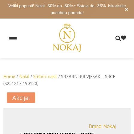
Veliki popusti! Nakit -30% do -50% • Satovi do -36%. Iskoristite
posebnu ponudu!
Home
/
Nakit
/
Srebrni nakit
/ SREBRNI PRIVJESAK – SRCE
(S251217-190120)
Akcija!
Brand: Nokaj