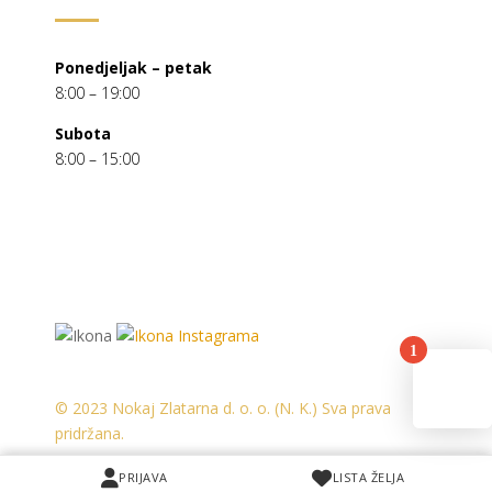
Ponedjeljak – petak
8:00 – 19:00
Subota
8:00 – 15:00
1
© 2023 Nokaj Zlatarna d. o. o. (N. K.) Sva prava
pridržana.
PRIJAVA
PRIJAVA
LISTA ŽELJA
LISTA ŽELJA