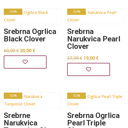
je:
30,00 €.
60,00 €.
60,00 €.
-50%
-50%
Srebrna Ogrlica
Srebrna
Black Clover
Narukvica Pearl
Clover
Izvorna
Trenutna
60,00
€
30,00
€
Izvorna
Trenutna
37,99
€
19,00
€
cijena
cijena
cijena
cijena
bila
je:
bila
je:
je:
30,00 €.
je:
19,00 €.
60,00 €.
37,99 €.
-50%
-50%
Srebrne
Srebrna Ogrlica
Narukvica
Pearl Triple