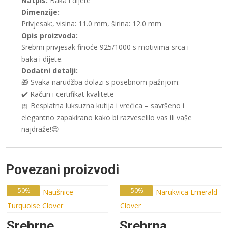
Natpis:
Baka i dijete
Dimenzije:
Privjesak:, visina: 11.0 mm, širina: 12.0 mm
Opis proizvoda:
Srebrni privjesak finoće 925/1000 s motivima srca i
baka i dijete.
Dodatni detalji:
🎁 Svaka narudžba dolazi s posebnom pažnjom:
✔️ Račun i certifikat kvalitete
🎀 Besplatna luksuzna kutija i vrećica – savršeno i
elegantno zapakirano kako bi razveselilo vas ili vaše
najdraže!😊
Povezani proizvodi
-50%
-50%
Srebrne
Srebrna