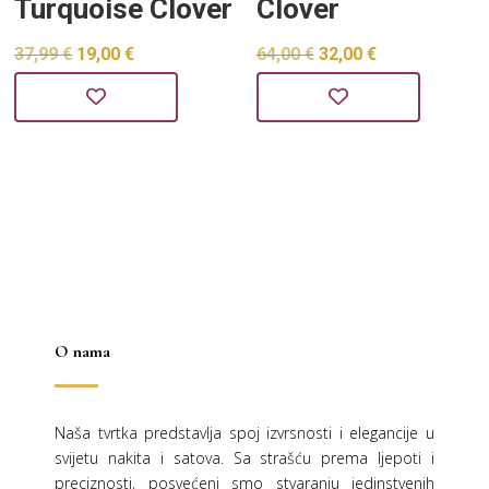
Turquoise Clover
Clover
Izvorna
Trenutna
Izvorna
Trenutna
37,99
€
19,00
€
64,00
€
32,00
€
cijena
cijena
cijena
cijena
bila
je:
bila
je:
je:
19,00 €.
je:
32,00 €.
37,99 €.
64,00 €.
O nama
Naša tvrtka predstavlja spoj izvrsnosti i elegancije u
svijetu nakita i satova. Sa strašću prema ljepoti i
preciznosti, posvećeni smo stvaranju jedinstvenih