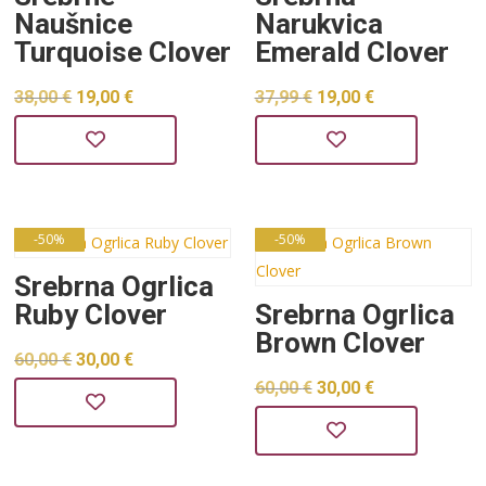
Naušnice
Narukvica
Turquoise Clover
Emerald Clover
Izvorna
Trenutna
Izvorna
Trenutna
38,00
€
19,00
€
37,99
€
19,00
€
cijena
cijena
cijena
cijena
bila
je:
bila
je:
je:
19,00 €.
je:
19,00 €.
38,00 €.
37,99 €.
-50%
-50%
Srebrna Ogrlica
Ruby Clover
Srebrna Ogrlica
Brown Clover
Izvorna
Trenutna
60,00
€
30,00
€
Izvorna
Trenutna
60,00
€
30,00
€
cijena
cijena
cijena
cijena
bila
je:
bila
je:
je:
30,00 €.