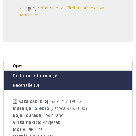
(S251217-
Kategorije:
Srebrni nakit
,
Srebrni privjesci za
190120)
narukvice
količina
Opis
Dodatne informacije
Recenzije (0)
🆔 Kataloški broj:
S251217-190120
Materijal:
Srebro
(čistoća 925/1000)
Boja i obrada:
rodinirano
Vrsta nakita:
Privjesak
Motivi:
❤️ Srce