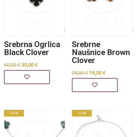
Srebrna Ogrlica
Srebrne
Black Clover
Naušnice Brown
Clover
Izvorna
Trenutna
60,00
€
30,00
€
Izvorna
Trenutna
38,00
€
19,00
€
cijena
cijena
cijena
cijena
bila
je:
bila
je:
je:
30,00 €.
je:
19,00 €.
60,00 €.
38,00 €.
-50%
-50%