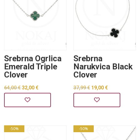
Srebrna Ogrlica
Srebrna
Emerald Triple
Narukvica Black
Clover
Clover
Izvorna
Trenutna
Izvorna
Trenutna
64,00
€
32,00
€
37,99
€
19,00
€
cijena
cijena
cijena
cijena
bila
je:
bila
je:
je:
32,00 €.
je:
19,00 €.
64,00 €.
37,99 €.
-50%
-50%