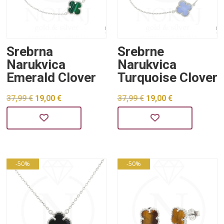
Srebrna
Srebrne
Narukvica
Narukvica
Emerald Clover
Turquoise Clover
Izvorna
Trenutna
Izvorna
Trenutna
37,99
€
19,00
€
37,99
€
19,00
€
cijena
cijena
cijena
cijena
bila
je:
bila
je:
je:
19,00 €.
je:
19,00 €.
37,99 €.
37,99 €.
-50%
-50%