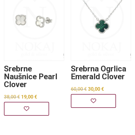
Srebrne
Srebrna Ogrlica
Naušnice Pearl
Emerald Clover
Clover
Izvorna
Trenutna
60,00
€
30,00
€
Izvorna
Trenutna
38,00
€
19,00
€
cijena
cijena
cijena
cijena
bila
je:
bila
je:
je:
30,00 €.
je:
19,00 €.
60,00 €.