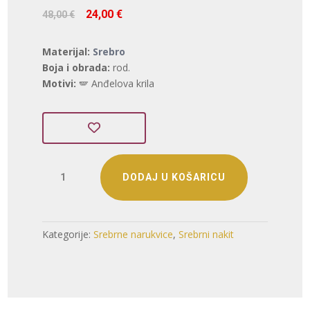
Izvorna
Trenutna
24,00
€
48,00
€
cijena
cijena
bila
je:
Materijal:
Srebro
je:
24,00 €.
Boja i obrada:
rod.
48,00 €.
Motivi:
🪽 Anđelova krila
SREBRNA
DODAJ U KOŠARICU
NARUKVICA
S
CIRKONIMA
-
Kategorije:
Srebrne narukvice
,
Srebrni nakit
ANĐELOVA
KRILA
(S251216-
164930)
količina