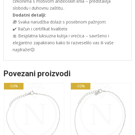
cirkonima s motivom anđeoskih krila – predstavlja
slobodu i duhovnu zaštitu..
Dodatni detalji:
🎁 Svaka narudžba dolazi s posebnom pažnjom:
✔️ Račun i certifikat kvalitete
🎀 Besplatna luksuzna kutija i vrećica – savršeno i
elegantno zapakirano kako bi razveselilo vas ili vaše
najdraže!😊
Povezani proizvodi
-50%
-50%