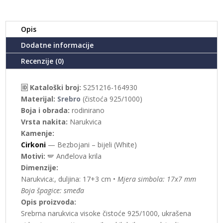
Opis
Dodatne informacije
Recenzije (0)
🆔 Kataloški broj:
S251216-164930
Materijal:
Srebro
(čistoća 925/1000)
Boja i obrada:
rodinirano
Vrsta nakita:
Narukvica
Kamenje:
Cirkoni
— Bezbojani – bijeli (White)
Motivi:
🪽 Anđelova krila
Dimenzije:
Narukvica:, duljina: 17+3 cm •
Mjera simbola: 17x7 mm
Boja špagice: smeđa
Opis proizvoda:
Srebrna narukvica visoke čistoće 925/1000, ukrašena