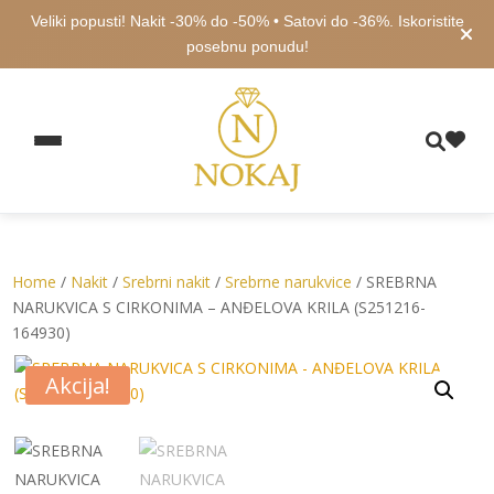
Veliki popusti! Nakit -30% do -50% • Satovi do -36%. Iskoristite
posebnu ponudu!
Home
/
Nakit
/
Srebrni nakit
/
Srebrne narukvice
/ SREBRNA
NARUKVICA S CIRKONIMA – ANĐELOVA KRILA (S251216-
164930)
Akcija!