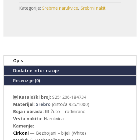
-
Kategorije:
Srebrne narukvice
,
Srebrni nakit
BESKONAČNOST
(S251206-
184734)
količina
Opis
Dodatne informacije
Recenzije (0)
🆔 Kataloški broj:
S251206-184734
Materijal:
Srebro
(čistoća 925/1000)
Boja i obrada:
🟨 Žuto – rodinirano
Vrsta nakita:
Narukvica
Kamenje:
Cirkoni
— Bezbojani – bijeli (White)