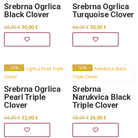
Srebrna Ogrlica
Srebrna Ogrlica
Black Clover
Turquoise Clover
Izvorna
Trenutna
Izvorna
Trenutna
60,00
€
30,00
€
60,00
€
30,00
€
cijena
cijena
cijena
cijena
bila
je:
bila
je:
je:
30,00 €.
je:
30,00 €.
60,00 €.
60,00 €.
-50%
-50%
Srebrna Ogrlica
Srebrna
Pearl Triple
Narukvica Black
Clover
Triple Clover
Izvorna
Trenutna
Izvorna
Trenutna
64,00
€
32,00
€
48,00
€
24,00
€
cijena
cijena
cijena
cijena
bila
je:
bila
je: