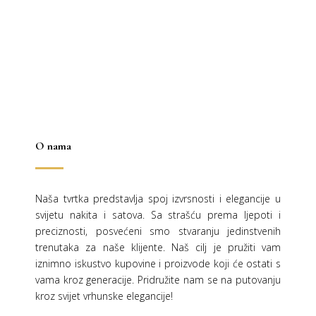
je:
32,00 €.
je:
24,00 €.
64,00 €.
48,00 €.
O nama
Naša tvrtka predstavlja spoj izvrsnosti i elegancije u
svijetu nakita i satova. Sa strašću prema ljepoti i
preciznosti, posvećeni smo stvaranju jedinstvenih
trenutaka za naše klijente. Naš cilj je pružiti vam
iznimno iskustvo kupovine i proizvode koji će ostati s
vama kroz generacije.
Pridružite nam se na putovanju
kroz svijet vrhunske elegancije!