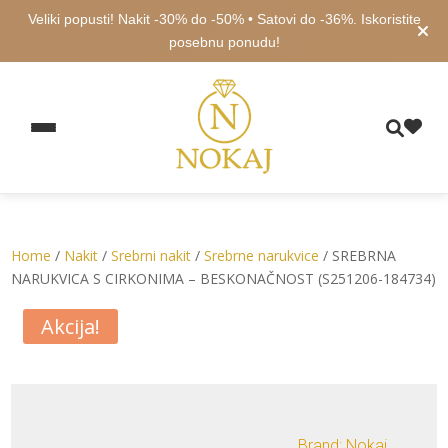
Veliki popusti! Nakit -30% do -50% • Satovi do -36%. Iskoristite
posebnu ponudu!
Home
/
Nakit
/
Srebrni nakit
/
Srebrne narukvice
/ SREBRNA
NARUKVICA S CIRKONIMA – BESKONAČNOST (S251206-184734)
Akcija!
Brand: Nokaj