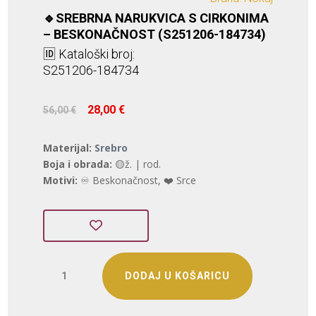
🔹SREBRNA NARUKVICA S CIRKONIMA
– BESKONAČNOST (S251206-184734)
🆔 Kataloški broj:
S251206-184734
Izvorna
Trenutna
28,00
€
56,00
€
cijena
cijena
bila
je:
Materijal:
Srebro
je:
28,00 €.
Boja i obrada:
🟡ž. | rod.
56,00 €.
Motivi:
♾️ Beskonačnost, ❤️ Srce
SREBRNA
DODAJ U KOŠARICU
NARUKVICA
S
CIRKONIMA