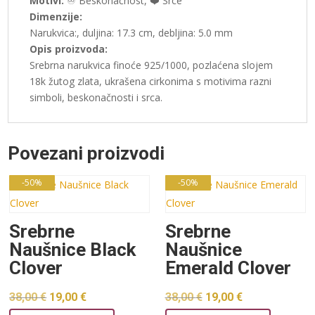
Motivi:
♾️ Beskonačnost, ❤️ Srce
Dimenzije:
Narukvica:, duljina: 17.3 cm, debljina: 5.0 mm
Opis proizvoda:
Srebrna narukvica finoće 925/1000, pozlaćena slojem
18k žutog zlata, ukrašena cirkonima s motivima razni
simboli, beskonačnosti i srca.
Povezani proizvodi
-50%
-50%
Srebrne
Srebrne
Naušnice Black
Naušnice
Clover
Emerald Clover
Izvorna
Trenutna
Izvorna
Trenutna
38,00
€
19,00
€
38,00
€
19,00
€