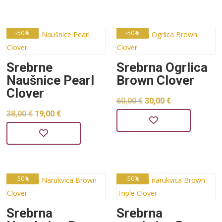
je:
19,00 €.
je:
19,00 €.
37,99 €.
37,99 €.
-50%
-50%
Srebrne
Srebrna Ogrlica
Naušnice Pearl
Brown Clover
Clover
Izvorna
Trenutna
60,00
€
30,00
€
Izvorna
Trenutna
38,00
€
19,00
€
cijena
cijena
cijena
cijena
bila
je:
bila
je:
je:
30,00 €.
je:
19,00 €.
60,00 €.
38,00 €.
-50%
-50%
Srebrna
Srebrna