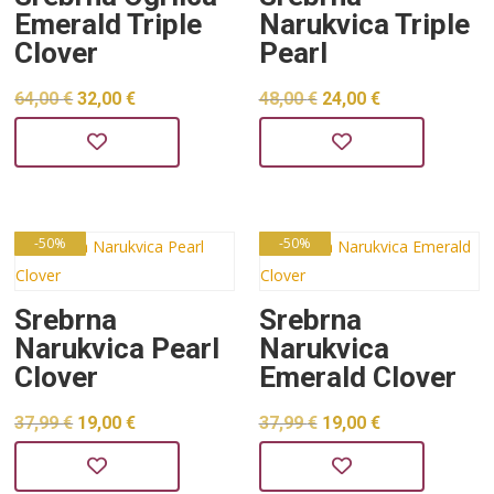
Emerald Triple
Narukvica Triple
Clover
Pearl
Izvorna
Trenutna
Izvorna
Trenutna
64,00
€
32,00
€
48,00
€
24,00
€
cijena
cijena
cijena
cijena
bila
je:
bila
je:
je:
32,00 €.
je:
24,00 €.
64,00 €.
48,00 €.
-50%
-50%
Srebrna
Srebrna
Narukvica Pearl
Narukvica
Clover
Emerald Clover
Izvorna
Trenutna
Izvorna
Trenutna
37,99
€
19,00
€
37,99
€
19,00
€
cijena
cijena
cijena
cijena
bila
je:
bila
je: