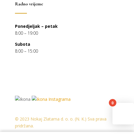
Radno vrijeme
Ponedjeljak – petak
8:00 – 19:00
Subota
8:00 – 15:00
0
You
© 2023 Nokaj Zlatarna d. o. o. (N. K.) Sva prava
pridržana.