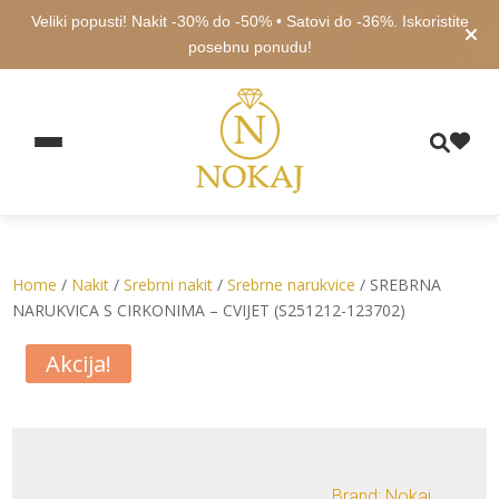
Veliki popusti! Nakit -30% do -50% • Satovi do -36%. Iskoristite
posebnu ponudu!
Home
/
Nakit
/
Srebrni nakit
/
Srebrne narukvice
/ SREBRNA
NARUKVICA S CIRKONIMA – CVIJET (S251212-123702)
Akcija!
Brand: Nokaj