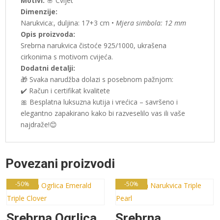
Motivi:
🌸 Cvijet
Dimenzije:
Narukvica:, duljina: 17+3 cm •
Mjera simbola: 12 mm
Opis proizvoda:
Srebrna narukvica čistoće 925/1000, ukrašena
cirkonima s motivom cvijeća.
Dodatni detalji:
🎁 Svaka narudžba dolazi s posebnom pažnjom:
✔️ Račun i certifikat kvalitete
🎀 Besplatna luksuzna kutija i vrećica – savršeno i
elegantno zapakirano kako bi razveselilo vas ili vaše
najdraže!😊
Povezani proizvodi
-50%
-50%
Srebrna Ogrlica
Srebrna