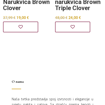
Narukvica Brown
narukvica Brown
Clover
Triple Clover
Izvorna
Trenutna
Izvorna
Trenutna
37,99
€
19,00
€
48,00
€
24,00
€
cijena
cijena
cijena
cijena
bila
je:
bila
je:
je:
19,00 €.
je:
24,00 €.
37,99 €.
48,00 €.
O nama
Naša tvrtka predstavlja spoj izvrsnosti i elegancije u
svijetu nakita i satova. Sa strašću prema ljepoti i