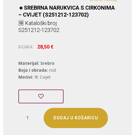
🔹SREBRNA NARUKVICA S CIRKONIMA
– CVIJET (S251212-123702)
🆔 Kataloški broj:
S251212-123702
Izvorna
Trenutna
28,50
€
57,00
€
cijena
cijena
bila
je:
Materijal:
Srebro
je:
28,50 €.
Boja i obrada:
rod.
57,00 €.
Motivi:
🌸 Cvijet
SREBRNA
DODAJ U KOŠARICU
NARUKVICA
S
CIRKONIMA