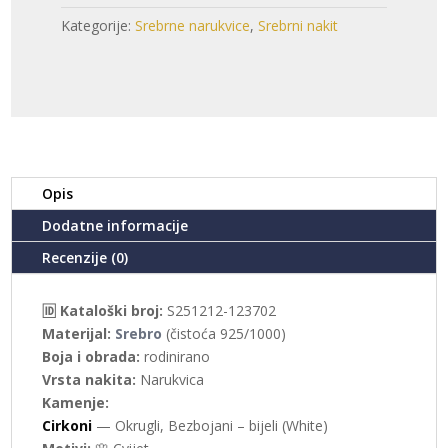
-
Kategorije:
Srebrne narukvice
,
Srebrni nakit
CVIJET
(S251212-
123702)
količina
Opis
Dodatne informacije
Recenzije (0)
🆔 Kataloški broj:
S251212-123702
Materijal:
Srebro
(čistoća 925/1000)
Boja i obrada:
rodinirano
Vrsta nakita:
Narukvica
Kamenje:
Cirkoni
— Okrugli, Bezbojani – bijeli (White)