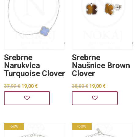
Srebrne
Srebrne
Narukvica
Naušnice Brown
Turquoise Clover
Clover
Izvorna
Trenutna
Izvorna
Trenutna
37,99
€
19,00
€
38,00
€
19,00
€
cijena
cijena
cijena
cijena
bila
je:
bila
je:
je:
19,00 €.
je:
19,00 €.
37,99 €.
38,00 €.
-50%
-50%