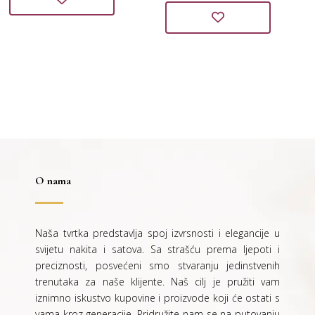
cijena
cijena
bila
je:
bila
je:
je:
30,00 €.
je:
32,00 €.
60,00 €.
64,00 €.
O nama
Naša tvrtka predstavlja spoj izvrsnosti i elegancije u
svijetu nakita i satova. Sa strašću prema ljepoti i
preciznosti, posvećeni smo stvaranju jedinstvenih
trenutaka za naše klijente. Naš cilj je pružiti vam
iznimno iskustvo kupovine i proizvode koji će ostati s
vama kroz generacije.
Pridružite nam se na putovanju