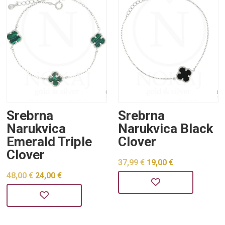
Srebrna
Srebrna
Narukvica
Narukvica Black
Emerald Triple
Clover
Clover
Izvorna
Trenutna
37,99
€
19,00
€
Izvorna
Trenutna
48,00
€
24,00
€
cijena
cijena
cijena
cijena
bila
je:
bila
je:
je:
19,00 €.
je:
24,00 €.