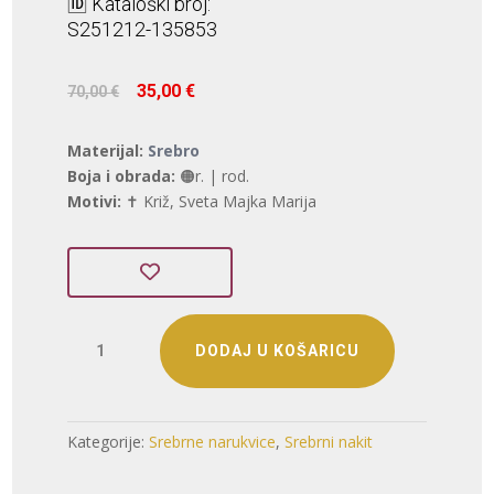
🆔 Kataloški broj:
S251212-135853
Izvorna
Trenutna
35,00
€
70,00
€
cijena
cijena
bila
je:
Materijal:
Srebro
je:
35,00 €.
Boja i obrada:
🟠r. | rod.
70,00 €.
Motivi:
✝️ Križ, Sveta Majka Marija
SREBRNA
DODAJ U KOŠARICU
NARUKVICA
S
CIRKONIMA
-
Kategorije:
Srebrne narukvice
,
Srebrni nakit
KRIŽ
(S251212-