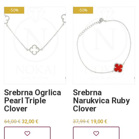
37,99 €.
48,00 €.
-50%
-50%
Srebrna Ogrlica
Srebrna
Pearl Triple
Narukvica Ruby
Clover
Clover
Izvorna
Trenutna
Izvorna
Trenutna
64,00
€
32,00
€
37,99
€
19,00
€
cijena
cijena
cijena
cijena