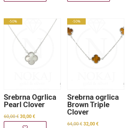
bila
je:
bila
je:
je:
32,00 €.
je:
19,00 €.
64,00 €.
37,99 €.
-50%
-50%
Srebrna Ogrlica
Srebrna ogrlica
Pearl Clover
Brown Triple
Clover
Izvorna
Trenutna
60,00
€
30,00
€
Izvorna
Trenutna
64,00
€
32,00
€
cijena
cijena