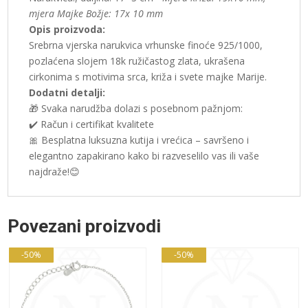
mjera Majke Božje: 17x 10 mm
Opis proizvoda:
Srebrna vjerska narukvica vrhunske finoće 925/1000,
pozlaćena slojem 18k ružičastog zlata, ukrašena
cirkonima s motivima srca, križa i svete majke Marije.
Dodatni detalji:
🎁 Svaka narudžba dolazi s posebnom pažnjom:
✔️ Račun i certifikat kvalitete
🎀 Besplatna luksuzna kutija i vrećica – savršeno i
elegantno zapakirano kako bi razveselilo vas ili vaše
najdraže!😊
Povezani proizvodi
-50%
-50%