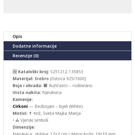
135853)
količina
Opis
Dodatne informacije
Recenzije (0)
🆔 Kataloški broj:
S251212-135853
Materijal:
Srebro
(čistoća 925/1000)
Boja i obrada:
🟧 Ružičasto – rodinirano
Vrsta nakita:
Narukvica
Kamenje:
Cirkoni
— Bezbojani – bijeli (White)
Motivi:
✝️ Križ, Sveta Majka Marija
• ⛪ Vjerski simboli
Dimenzije:
Narukvica:, duljina: 17+3 cm •
Mjera križa: 19x10 mm,