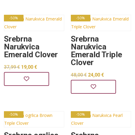
je:
19,00 €.
je:
24,00 €.
37,99 €.
48,00 €.
-50%
-50%
Srebrna
Srebrna
Narukvica
Narukvica
Emerald Clover
Emerald Triple
Clover
Izvorna
Trenutna
37,99
€
19,00
€
Izvorna
Trenutna
48,00
€
24,00
€
cijena
cijena
cijena
cijena
bila
je:
bila
je:
je:
19,00 €.
je:
24,00 €.
37,99 €.
48,00 €.
-50%
-50%