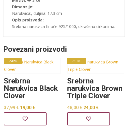
Motivi:
❤️ Srce
Dimenzije:
Narukvica:, duljina: 17.3 cm
Opis proizvoda:
Srebrna narukvica finoće 925/1000, ukrašena cirkonima.
Povezani proizvodi
-50%
-50%
Srebrna
Srebrna
Narukvica Black
narukvica Brown
Clover
Triple Clover
Izvorna
Trenutna
Izvorna
Trenutna
37,99
€
19,00
€
48,00
€
24,00
€
cijena
cijena
cijena
cijena
bila
je:
bila
je: