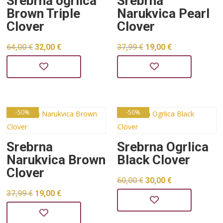
Srebrna ogrlica
Srebrna
Brown Triple
Narukvica Pearl
Clover
Clover
Izvorna
Trenutna
Izvorna
Trenutna
64,00
€
32,00
€
37,99
€
19,00
€
cijena
cijena
cijena
cijena
bila
je:
bila
je:
je:
32,00 €.
je:
19,00 €.
64,00 €.
37,99 €.
-50%
-50%
Srebrna
Srebrna Ogrlica
Narukvica Brown
Black Clover
Clover
Izvorna
Trenutna
60,00
€
30,00
€
Izvorna
Trenutna
37,99
€
19,00
€
cijena
cijena
cijena
cijena
bila
je: