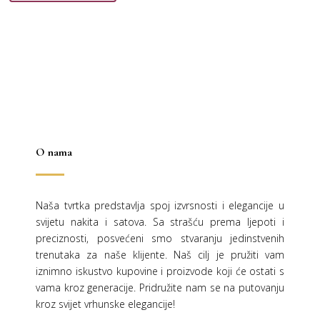
bila
je:
je:
30,00 €.
je:
19,00 €.
60,00 €.
37,99 €.
O nama
Naša tvrtka predstavlja spoj izvrsnosti i elegancije u
svijetu nakita i satova. Sa strašću prema ljepoti i
preciznosti, posvećeni smo stvaranju jedinstvenih
trenutaka za naše klijente. Naš cilj je pružiti vam
iznimno iskustvo kupovine i proizvode koji će ostati s
vama kroz generacije.
Pridružite nam se na putovanju
kroz svijet vrhunske elegancije!