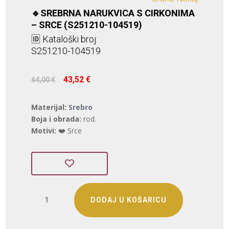
🔹SREBRNA NARUKVICA S CIRKONIMA
– SRCE (S251210-104519)
🆔 Kataloški broj:
S251210-104519
Izvorna
Trenutna
43,52
€
64,00
€
cijena
cijena
bila
je:
Materijal:
Srebro
je:
43,52 €.
Boja i obrada:
rod.
64,00 €.
Motivi:
❤️ Srce
SREBRNA
DODAJ U KOŠARICU
NARUKVICA
S
CIRKONIMA