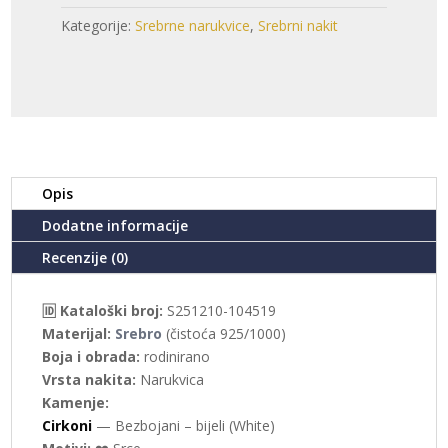
-
Kategorije:
Srebrne narukvice
,
Srebrni nakit
SRCE
(S251210-
104519)
količina
Opis
Dodatne informacije
Recenzije (0)
🆔 Kataloški broj:
S251210-104519
Materijal:
Srebro
(čistoća 925/1000)
Boja i obrada:
rodinirano
Vrsta nakita:
Narukvica
Kamenje:
Cirkoni
— Bezbojani – bijeli (White)