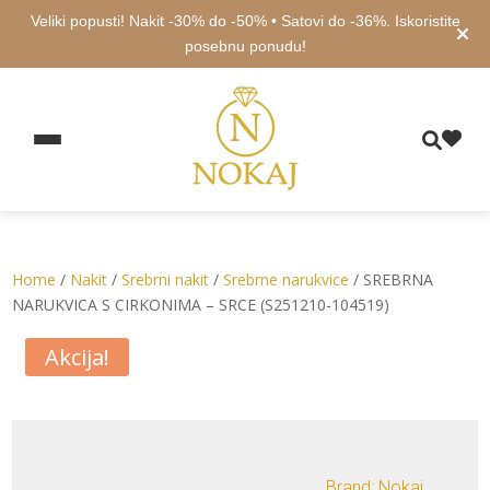
Veliki popusti! Nakit -30% do -50% • Satovi do -36%. Iskoristite
posebnu ponudu!
Home
/
Nakit
/
Srebrni nakit
/
Srebrne narukvice
/ SREBRNA
NARUKVICA S CIRKONIMA – SRCE (S251210-104519)
Akcija!
Brand: Nokaj