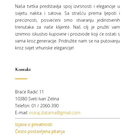
Naša tvrtka predstavlja spoj izvrsnosti i elegancije u
svijetu nakita i satova. Sa strašću prema ljepoti i
preciznosti, posvećeni smo stvaranju jedinstvenih
trenutaka za naše klijente. Naš cilj je pružiti vam
iznimno iskustvo kupovine i proizvode koji će ostati s
vama kroz generacije.
Pridružite nam se na putovanju
kroz svijet vrhunske elegancije!
Kontakt
Braće Radić 11
10380 Sveti Ivan Zelina
Telefon: 01 / 2060-390
E-mail:
nokaj.zlatarna@gmail.com
Izjava o privatnosti
Često postavljena pitanja