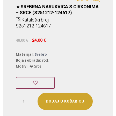
🔹SREBRNA NARUKVICA S CIRKONIMA
– SRCE (S251212-124617)
🆔 Kataloški broj:
S251212-124617
Izvorna
Trenutna
24,00
€
48,00
€
cijena
cijena
bila
je:
Materijal:
Srebro
je:
24,00 €.
Boja i obrada:
rod.
48,00 €.
Motivi:
❤️ Srce
SREBRNA
DODAJ U KOŠARICU
NARUKVICA
S
CIRKONIMA