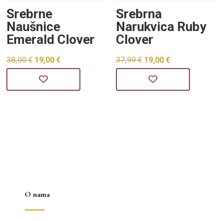
Srebrne
Srebrna
Naušnice
Narukvica Ruby
Emerald Clover
Clover
Izvorna
Trenutna
Izvorna
Trenutna
38,00
€
19,00
€
37,99
€
19,00
€
cijena
cijena
cijena
cijena
bila
je:
bila
je:
je:
19,00 €.
je:
19,00 €.
38,00 €.
37,99 €.
O nama