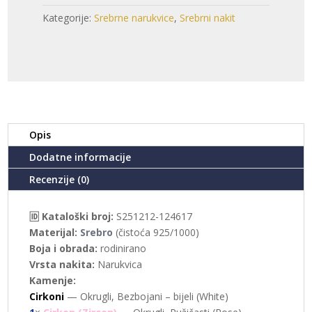
-
Kategorije:
Srebrne narukvice
,
Srebrni nakit
SRCE
(S251212-
124617)
količina
Opis
Dodatne informacije
Recenzije (0)
🆔 Kataloški broj:
S251212-124617
Materijal:
Srebro
(čistoća 925/1000)
Boja i obrada:
rodinirano
Vrsta nakita:
Narukvica
Kamenje:
Cirkoni
— Okrugli, Bezbojani – bijeli (White)