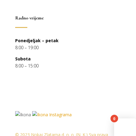
Radno vrijeme
Ponedjeljak – petak
8:00 – 19:00
Subota
8:00 – 15:00
0
You
© 2023 Nokaj Zlatarna d. o. o. (N. K.) Sva prava