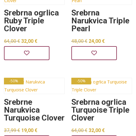
Srebrna ogrlica
Srebrna
Ruby Triple
Narukvica Triple
Clover
Pearl
Izvorna
Trenutna
Izvorna
Trenutna
64,00
€
32,00
€
48,00
€
24,00
€
cijena
cijena
cijena
cijena
bila
je:
bila
je:
je:
32,00 €.
je:
24,00 €.
64,00 €.
48,00 €.
-50%
-50%
Srebrne
Srebrna ogrlica
Narukvica
Turquoise Triple
Turquoise Clover
Clover
Izvorna
Trenutna
Izvorna
Trenutna
37,99
€
19,00
€
64,00
€
32,00
€