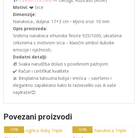
1
×
Cirkon (Zircon)
— Okrugli, Ružičasti (Rose)
Motivi:
❤️ Srce
Dimenzije:
Narukvica:, duljina: 17+3 cm •
Mjera srca: 10 mm
Opis proizvoda:
Srebrna narukvica vrhunske finoće 925/1000, ukrašena
cirkonima s motivom srca – klasični simbol duboke
emocije i nježnosti..
Dodatni detalji:
🎁 Svaka narudžba dolazi s posebnom pažnjom:
✔️ Račun i certifikat kvalitete
🎀 Besplatna luksuzna kutija i vrećica – savršeno i
elegantno zapakirano kako bi razveselilo vas ili vaše
najdraže!😊
Povezani proizvodi
-50%
-50%