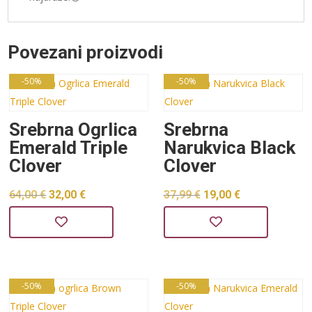
Povezani proizvodi
-50%
-50%
Srebrna Ogrlica
Srebrna
Emerald Triple
Narukvica Black
Clover
Clover
Izvorna
Trenutna
Izvorna
Trenutna
64,00
€
32,00
€
37,99
€
19,00
€
cijena
cijena
cijena
cijena
bila
je:
bila
je:
je:
32,00 €.
je:
19,00 €.
64,00 €.
37,99 €.
-50%
-50%