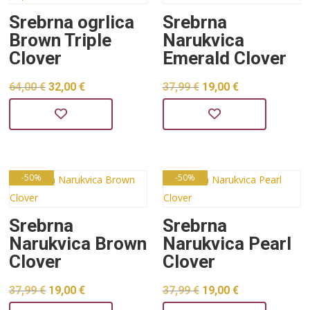
Srebrna ogrlica
Srebrna
Brown Triple
Narukvica
Clover
Emerald Clover
Izvorna
Trenutna
Izvorna
Trenutna
64,00
€
32,00
€
37,99
€
19,00
€
cijena
cijena
cijena
cijena
bila
je:
bila
je:
je:
32,00 €.
je:
19,00 €.
64,00 €.
37,99 €.
-50%
-50%
Srebrna
Srebrna
Narukvica Brown
Narukvica Pearl
Clover
Clover
Izvorna
Trenutna
Izvorna
Trenutna
37,99
€
19,00
€
37,99
€
19,00
€