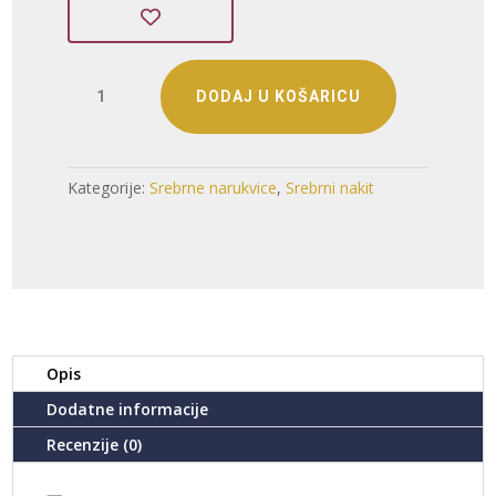
SREBRNA
DODAJ U KOŠARICU
NARUKVICA
S
CIRKONIMA
-
Kategorije:
Srebrne narukvice
,
Srebrni nakit
SRCE
(S251216-
165526)
količina
Opis
Dodatne informacije
Recenzije (0)