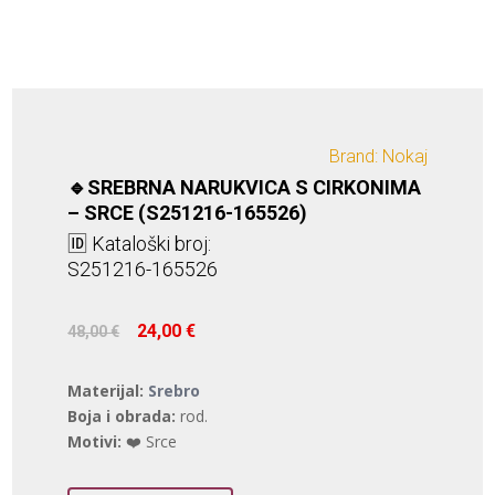
Brand: Nokaj
🔹SREBRNA NARUKVICA S CIRKONIMA
– SRCE (S251216-165526)
🆔 Kataloški broj:
S251216-165526
Izvorna
Trenutna
24,00
€
48,00
€
cijena
cijena
bila
je:
Materijal:
Srebro
je:
24,00 €.
Boja i obrada:
rod.
48,00 €.
Motivi:
❤️ Srce