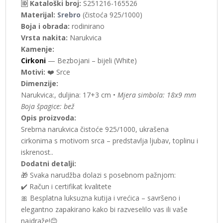
🆔 Kataloški broj:
S251216-165526
Materijal:
Srebro
(čistoća 925/1000)
Boja i obrada:
rodinirano
Vrsta nakita:
Narukvica
Kamenje:
Cirkoni
— Bezbojani – bijeli (White)
Motivi:
❤️ Srce
Dimenzije:
Narukvica:, duljina: 17+3 cm •
Mjera simbola: 18x9 mm
Boja špagice: bež
Opis proizvoda:
Srebrna narukvica čistoće 925/1000, ukrašena
cirkonima s motivom srca – predstavlja ljubav, toplinu i
iskrenost..
Dodatni detalji:
🎁 Svaka narudžba dolazi s posebnom pažnjom:
✔️ Račun i certifikat kvalitete
🎀 Besplatna luksuzna kutija i vrećica – savršeno i
elegantno zapakirano kako bi razveselilo vas ili vaše
najdraže!😊