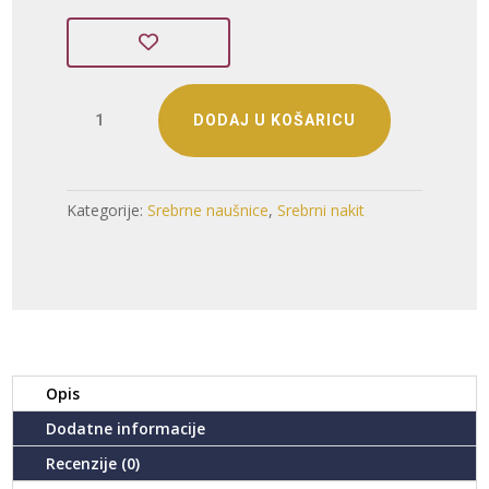
SREBRNE
DODAJ U KOŠARICU
NAUŠNICE
S
CIRKONIMA
-
Kategorije:
Srebrne naušnice
,
Srebrni nakit
CVIJET
(S251202-
122329)
količina
Opis
Dodatne informacije
Recenzije (0)