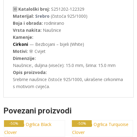
🆔 Kataloški broj:
S251202-122329
Materijal:
Srebro
(čistoća 925/1000)
Boja i obrada:
rodinirano
Vrsta nakita:
Naušnice
Kamenje:
Cirkoni
— Bezbojani – bijeli (White)
Motivi:
🌸 Cvijet
Dimenzije:
Naušnice:, duljina (viseće): 15.0 mm, širina: 15.0 mm
Opis proizvoda:
Srebrne naušnice čistoće 925/1000, ukrašene cirkonima
s motivom cvijeća.
Povezani proizvodi
-50%
-50%