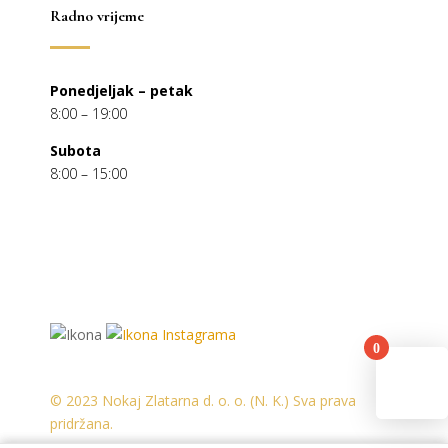
Radno vrijeme
Ponedjeljak – petak
8:00 – 19:00
Subota
8:00 – 15:00
0
You
© 2023 Nokaj Zlatarna d. o. o. (N. K.) Sva prava
pridržana.