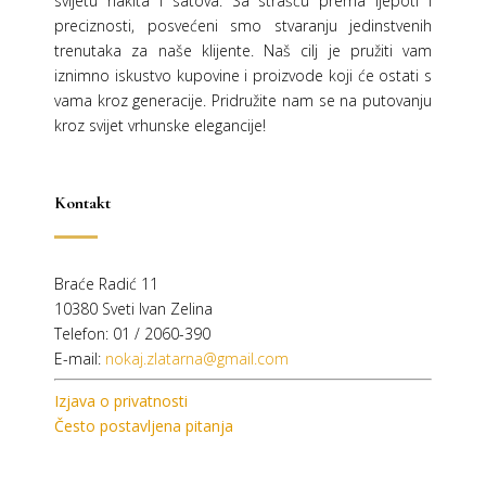
svijetu nakita i satova. Sa strašću prema ljepoti i
preciznosti, posvećeni smo stvaranju jedinstvenih
trenutaka za naše klijente. Naš cilj je pružiti vam
iznimno iskustvo kupovine i proizvode koji će ostati s
vama kroz generacije.
Pridružite nam se na putovanju
kroz svijet vrhunske elegancije!
Kontakt
Braće Radić 11
10380 Sveti Ivan Zelina
Telefon: 01 / 2060-390
E-mail:
nokaj.zlatarna@gmail.com
Izjava o privatnosti
Često postavljena pitanja