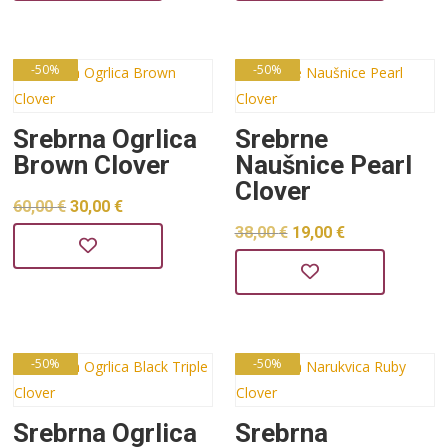
bila
je:
bila
je:
je:
32,00 €.
je:
24,00 €.
64,00 €.
48,00 €.
-50%
-50%
Srebrna Ogrlica
Srebrne
Brown Clover
Naušnice Pearl
Clover
Izvorna
Trenutna
60,00
€
30,00
€
Izvorna
Trenutna
38,00
€
19,00
€
cijena
cijena
cijena
cijena
bila
je:
bila
je:
je:
30,00 €.
je:
19,00 €.
60,00 €.
38,00 €.
-50%
-50%
Srebrna Ogrlica
Srebrna