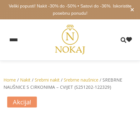
Veliki popusti! Nakit -30% do -50% • Satovi do -36%. Iskoristite
posebnu ponudu!
Home
/
Nakit
/
Srebrni nakit
/
Srebrne naušnice
/ SREBRNE
NAUŠNICE S CIRKONIMA – CVIJET (S251202-122329)
Akcija!