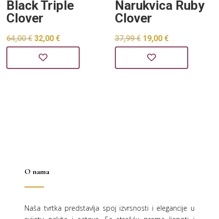
Black Triple
Narukvica Ruby
Clover
Clover
Izvorna
Trenutna
Izvorna
Trenutna
64,00
€
32,00
€
37,99
€
19,00
€
cijena
cijena
cijena
cijena
bila
je:
bila
je:
je:
32,00 €.
je:
19,00 €.
64,00 €.
37,99 €.
O nama
Naša tvrtka predstavlja spoj izvrsnosti i elegancije u