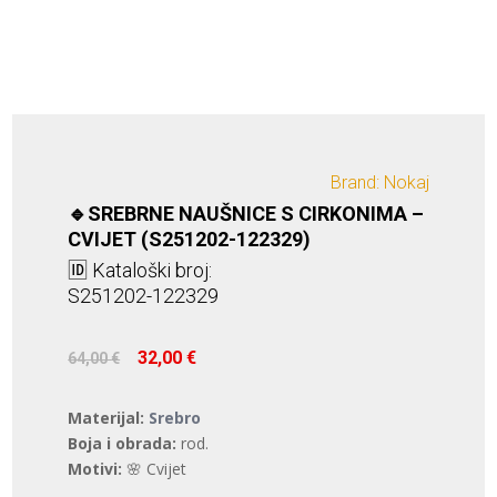
Brand: Nokaj
🔹SREBRNE NAUŠNICE S CIRKONIMA –
CVIJET (S251202-122329)
🆔 Kataloški broj:
S251202-122329
Izvorna
Trenutna
32,00
€
64,00
€
cijena
cijena
bila
je:
Materijal:
Srebro
je:
32,00 €.
Boja i obrada:
rod.
64,00 €.
Motivi:
🌸 Cvijet