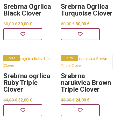
Srebrna Ogrlica
Srebrna Ogrlica
Black Clover
Turquoise Clover
Izvorna
Trenutna
Izvorna
Trenutna
60,00
€
30,00
€
60,00
€
30,00
€
cijena
cijena
cijena
cijena
bila
je:
bila
je:
je:
30,00 €.
je:
30,00 €.
60,00 €.
60,00 €.
-50%
-50%
Srebrna ogrlica
Srebrna
Ruby Triple
narukvica Brown
Clover
Triple Clover
Izvorna
Trenutna
Izvorna
Trenutna
64,00
€
32,00
€
48,00
€
24,00
€
cijena
cijena
cijena
cijena