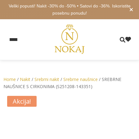
Veliki popusti! Nakit -30% do -50% • Satovi do -36%. Iskoristite
posebnu ponudu!
Home
/
Nakit
/
Srebrni nakit
/
Srebrne naušnice
/ SREBRNE
NAUŠNICE S CIRKONIMA (S251208-143351)
Akcija!