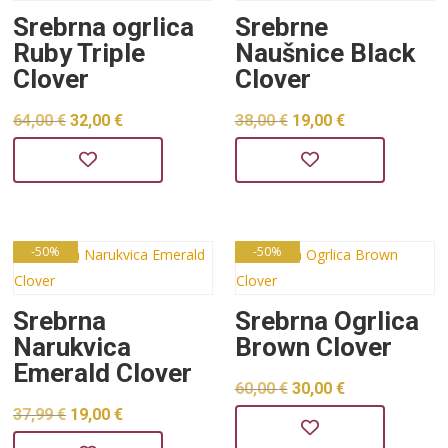
Srebrna ogrlica
Srebrne
Ruby Triple
Naušnice Black
Clover
Clover
Izvorna
Trenutna
Izvorna
Trenutna
64,00
€
32,00
€
38,00
€
19,00
€
cijena
cijena
cijena
cijena
bila
je:
bila
je:
je:
32,00 €.
je:
19,00 €.
64,00 €.
38,00 €.
-50%
-50%
Srebrna
Srebrna Ogrlica
Narukvica
Brown Clover
Emerald Clover
Izvorna
Trenutna
60,00
€
30,00
€
Izvorna
Trenutna
37,99
€
19,00
€
cijena
cijena
cijena
cijena