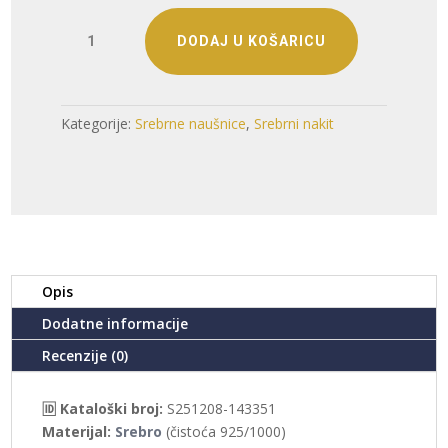
SREBRNE
DODAJ U KOŠARICU
NAUŠNICE
S
CIRKONIMA
(S251208-
Kategorije:
Srebrne naušnice
,
Srebrni nakit
143351)
količina
Opis
Dodatne informacije
Recenzije (0)
🆔 Kataloški broj:
S251208-143351
Materijal:
Srebro
(čistoća 925/1000)