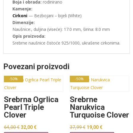
Boja i obrada:
rodinirano
Kamenje:
Cirkoni
— Bezbojani – bijeli (White)
Dimenzije:
Naušnice:, duljina (viseće): 17.0 mm, širina: 8.0 mm
Opis proizvoda:
Srebrne naušnice čistoće 925/1000, ukrašene cirkonima.
Povezani proizvodi
-50%
-50%
Srebrna Ogrlica
Srebrne
Pearl Triple
Narukvica
Clover
Turquoise Clover
Izvorna
Trenutna
Izvorna
Trenutna
64,00
€
32,00
€
37,99
€
19,00
€