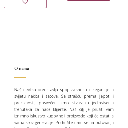
bila
je:
bila
je:
je:
30,00 €.
je:
19,00 €.
60,00 €.
37,99 €.
O nama
Naša tvrtka predstavlja spoj izvrsnosti i elegancije u
svijetu nakita i satova. Sa strašću prema ljepoti i
preciznosti, posvećeni smo stvaranju jedinstvenih
trenutaka za naše klijente. Naš cilj je pružiti vam
iznimno iskustvo kupovine i proizvode koji će ostati s
vama kroz generacije.
Pridružite nam se na putovanju