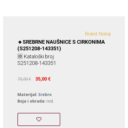
Brand: Nokaj
🔹SREBRNE NAUŠNICE S CIRKONIMA
(S251208-143351)
🆔 Kataloški broj:
S251208-143351
Izvorna
Trenutna
35,00
€
70,00
€
cijena
cijena
bila
je:
Materijal:
Srebro
je:
35,00 €.
Boja i obrada:
rod.
70,00 €.