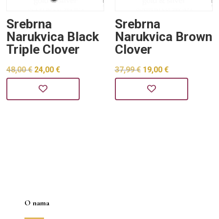
Srebrna
Srebrna
Narukvica Black
Narukvica Brown
Triple Clover
Clover
Izvorna
Trenutna
Izvorna
Trenutna
48,00
€
24,00
€
37,99
€
19,00
€
cijena
cijena
cijena
cijena
bila
je:
bila
je:
je:
24,00 €.
je:
19,00 €.
48,00 €.
37,99 €.
O nama