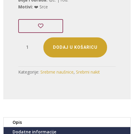
40,82 €.
Motivi:
❤️ Srce
SREBRNE
DODAJ U KOŠARICU
NAUŠNICE
S
CIRKONIMA
-
Kategorije:
Srebrne naušnice
,
Srebrni nakit
SRCE
(S251204-
140028)
količina
Opis
Dodatne informacije