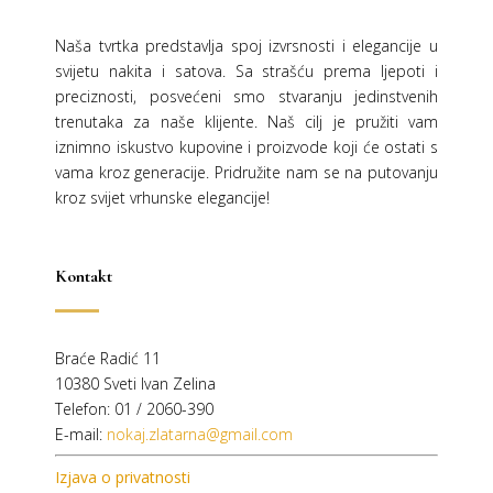
Naša tvrtka predstavlja spoj izvrsnosti i elegancije u
svijetu nakita i satova. Sa strašću prema ljepoti i
preciznosti, posvećeni smo stvaranju jedinstvenih
trenutaka za naše klijente. Naš cilj je pružiti vam
iznimno iskustvo kupovine i proizvode koji će ostati s
vama kroz generacije.
Pridružite nam se na putovanju
kroz svijet vrhunske elegancije!
Kontakt
Braće Radić 11
10380 Sveti Ivan Zelina
Telefon: 01 / 2060-390
E-mail:
nokaj.zlatarna@gmail.com
Izjava o privatnosti