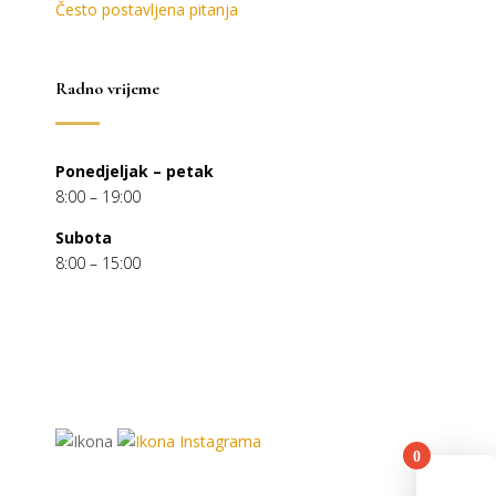
Često postavljena pitanja
Radno vrijeme
Ponedjeljak – petak
8:00 – 19:00
Subota
8:00 – 15:00
0
You