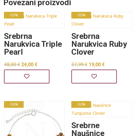
Povezani proizvodi
-50%
-50%
Srebrna
Srebrna
Narukvica Triple
Narukvica Ruby
Pearl
Clover
Izvorna
Trenutna
Izvorna
Trenutna
48,00
€
24,00
€
37,99
€
19,00
€
cijena
cijena
cijena
cijena
bila
je:
bila
je:
je:
24,00 €.
je:
19,00 €.
48,00 €.
37,99 €.
-50%
-50%
Srebrne
Naušnice