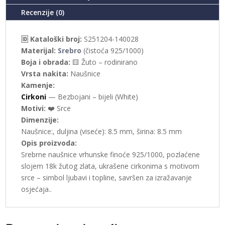
Recenzije (0)
🆔 Kataloški broj:
S251204-140028
Materijal:
Srebro
(čistoća 925/1000)
Boja i obrada:
🟨 Žuto – rodinirano
Vrsta nakita:
Naušnice
Kamenje:
Cirkoni
— Bezbojani – bijeli (White)
Motivi:
❤️ Srce
Dimenzije:
Naušnice:, duljina (viseće): 8.5 mm, širina: 8.5 mm
Opis proizvoda:
Srebrne naušnice vrhunske finoće 925/1000, pozlaćene
slojem 18k žutog zlata, ukrašene cirkonima s motivom
srce – simbol ljubavi i topline, savršen za izražavanje
osjećaja..