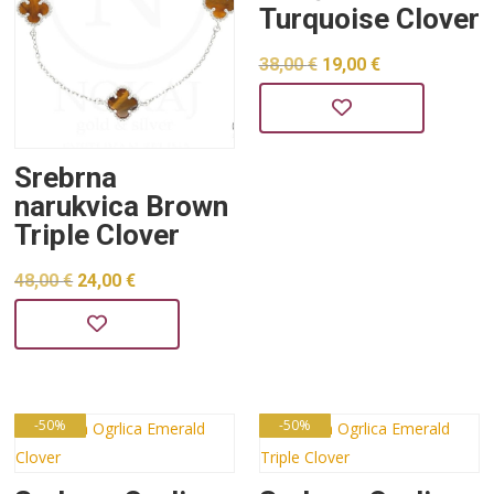
Turquoise Clover
Izvorna
Trenutna
38,00
€
19,00
€
cijena
cijena
bila
je:
je:
19,00 €.
Srebrna
narukvica Brown
38,00 €.
Triple Clover
Izvorna
Trenutna
48,00
€
24,00
€
cijena
cijena
bila
je:
je:
24,00 €.
48,00 €.
-50%
-50%