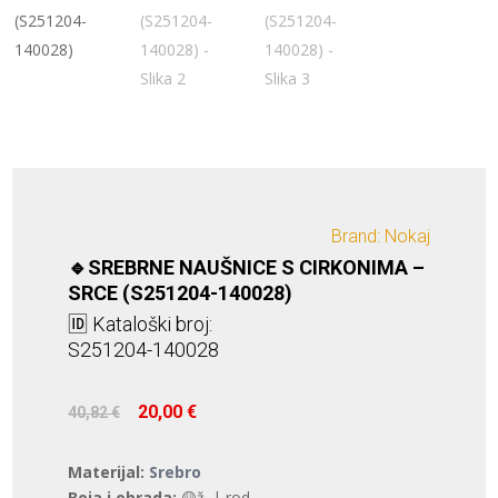
Brand: Nokaj
🔹SREBRNE NAUŠNICE S CIRKONIMA –
SRCE (S251204-140028)
🆔 Kataloški broj:
S251204-140028
Izvorna
Trenutna
20,00
€
40,82
€
cijena
cijena
bila
je:
Materijal:
Srebro
je:
20,00 €.
Boja i obrada:
🟡ž. | rod.