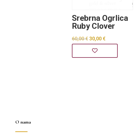
je:
30,00 €.
Srebrna Ogrlica
60,00 €.
Ruby Clover
Izvorna
Trenutna
60,00
€
30,00
€
cijena
cijena
bila
je:
je:
30,00 €.
60,00 €.
O nama