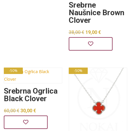
je:
19,00 €.
Srebrne
Naušnice Brown
38,00 €.
Clover
Izvorna
Trenutna
38,00
€
19,00
€
cijena
cijena
bila
je:
je:
19,00 €.
38,00 €.
-50%
-50%
Srebrna Ogrlica
Black Clover
Izvorna
Trenutna
60,00
€
30,00
€
cijena
cijena
bila
je: