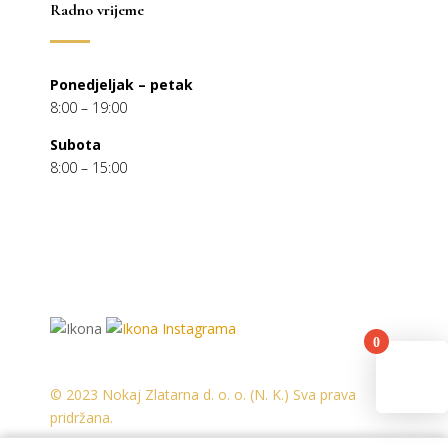
Radno vrijeme
Ponedjeljak – petak
8:00 – 19:00
Subota
8:00 – 15:00
0
You
© 2023 Nokaj Zlatarna d. o. o. (N. K.) Sva prava
pridržana.