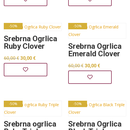
bila
je:
bila
je:
je:
19,00 €.
je:
24,00 €.
37,99 €.
48,00 €.
-50%
-50%
Srebrna Ogrlica
Ruby Clover
Srebrna Ogrlica
Emerald Clover
Izvorna
Trenutna
60,00
€
30,00
€
Izvorna
Trenutna
60,00
€
30,00
€
cijena
cijena
cijena
cijena
bila
je:
bila
je:
je:
30,00 €.
je:
30,00 €.
60,00 €.
60,00 €.
-50%
-50%
Srebrna ogrlica
Srebrna Ogrlica