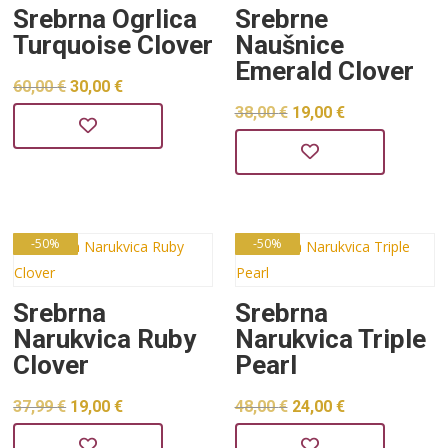
Srebrna Ogrlica
Srebrne
Turquoise Clover
Naušnice
Emerald Clover
Izvorna
Trenutna
60,00
€
30,00
€
Izvorna
Trenutna
38,00
€
19,00
€
cijena
cijena
cijena
cijena
bila
je:
bila
je:
je:
30,00 €.
je:
19,00 €.
60,00 €.
38,00 €.
-50%
-50%
Srebrna
Srebrna
Narukvica Ruby
Narukvica Triple
Clover
Pearl
Izvorna
Trenutna
Izvorna
Trenutna
37,99
€
19,00
€
48,00
€
24,00
€
cijena
cijena
cijena
cijena