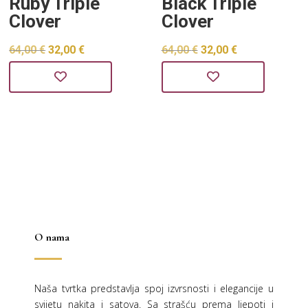
Ruby Triple
Black Triple
Clover
Clover
Izvorna
Trenutna
Izvorna
Trenutna
64,00
€
32,00
€
64,00
€
32,00
€
cijena
cijena
cijena
cijena
bila
je:
bila
je:
je:
32,00 €.
je:
32,00 €.
64,00 €.
64,00 €.
O nama
Naša tvrtka predstavlja spoj izvrsnosti i elegancije u
svijetu nakita i satova. Sa strašću prema ljepoti i