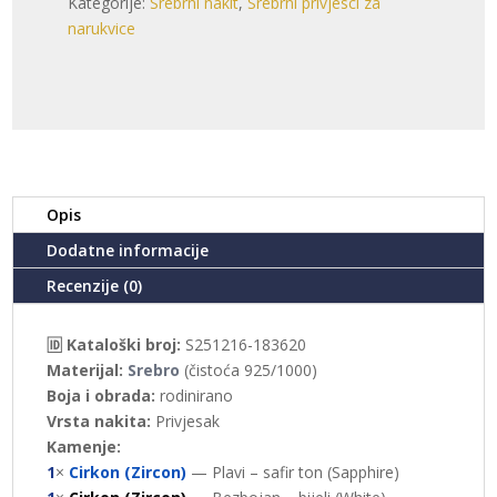
Kategorije:
Srebrni nakit
,
Srebrni privjesci za
SOVA
narukvice
(S251216-
183620)
količina
Opis
Dodatne informacije
Recenzije (0)
🆔 Kataloški broj:
S251216-183620
Materijal:
Srebro
(čistoća 925/1000)
Boja i obrada:
rodinirano
Vrsta nakita:
Privjesak
Kamenje:
1
×
Cirkon (Zircon)
— Plavi – safir ton (Sapphire)