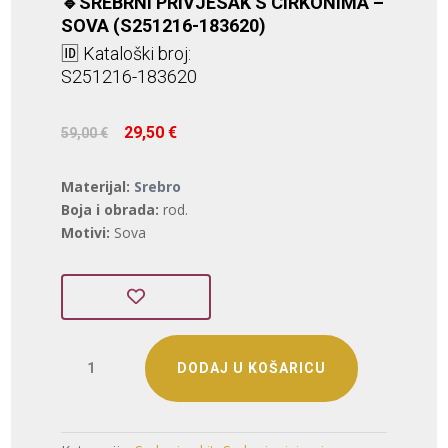
🔹SREBRNI PRIVJESAK S CIRKONIMA –
SOVA (S251216-183620)
🆔 Kataloški broj:
S251216-183620
Izvorna
Trenutna
29,50
€
59,00
€
cijena
cijena
bila
je:
Materijal:
Srebro
je:
29,50 €.
Boja i obrada:
rod.
59,00 €.
Motivi:
Sova
SREBRNI
DODAJ U KOŠARICU
PRIVJESAK
S
CIRKONIMA
-