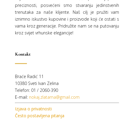
preciznosti, posvećeni smo stvaranju jedinstvenih
trenutaka za naše klijente. Naš cilj je pružiti vam
iznimno iskustvo kupovine i proizvode koji će ostati s
vama kroz generacije.
Pridružite nam se na putovanju
kroz svijet vrhunske elegancije!
Kontakt
Braće Radić 11
10380 Sveti Ivan Zelina
Telefon: 01 / 2060-390
E-mail:
nokaj.zlatarna@gmail.com
Izjava o privatnosti
Često postavljena pitanja