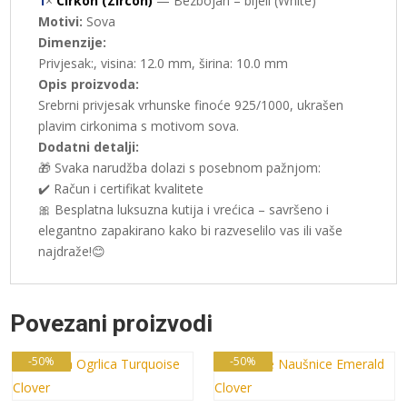
1
×
Cirkon (Zircon)
— Bezbojan – bijeli (White)
Motivi:
Sova
Dimenzije:
Privjesak:, visina: 12.0 mm, širina: 10.0 mm
Opis proizvoda:
Srebrni privjesak vrhunske finoće 925/1000, ukrašen
plavim cirkonima s motivom sova.
Dodatni detalji:
🎁 Svaka narudžba dolazi s posebnom pažnjom:
✔️ Račun i certifikat kvalitete
🎀 Besplatna luksuzna kutija i vrećica – savršeno i
elegantno zapakirano kako bi razveselilo vas ili vaše
najdraže!😊
Povezani proizvodi
-50%
-50%