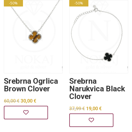
38,00 €.
64,00 €.
-50%
-50%
Srebrna Ogrlica
Srebrna
Brown Clover
Narukvica Black
Clover
Izvorna
Trenutna
60,00
€
30,00
€
Izvorna
Trenutna
37,99
€
19,00
€
cijena
cijena
cijena
cijena
bila
je:
bila
je:
je:
30,00 €.