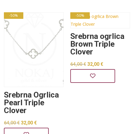
je:
19,00 €.
60,00 €.
37,99 €.
-50%
-50%
Srebrna ogrlica
Brown Triple
Clover
Izvorna
Trenutna
64,00
€
32,00
€
cijena
cijena
bila
je:
je:
32,00 €.
Srebrna Ogrlica
Pearl Triple
64,00 €.
Clover
Izvorna
Trenutna
64,00
€
32,00
€
cijena
cijena