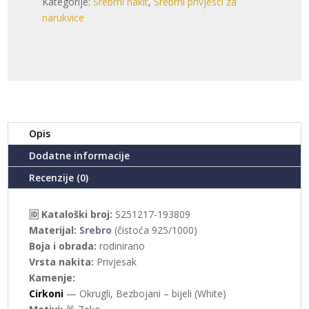
Kategorije:
Srebrni nakit
,
Srebrni privjesci za
ZEKO
narukvice
(S251217-
193809)
količina
Opis
Dodatne informacije
Recenzije (0)
🆔 Kataloški broj:
S251217-193809
Materijal:
Srebro
(čistoća 925/1000)
Boja i obrada:
rodinirano
Vrsta nakita:
Privjesak
Kamenje:
Cirkoni
— Okrugli, Bezbojani – bijeli (White)