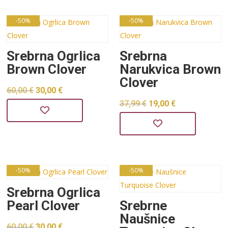
je:
30,00 €.
60,00 €.
60,00 €.
-50%
-50%
Srebrna Ogrlica
Srebrna
Brown Clover
Narukvica Brown
Clover
Izvorna
Trenutna
60,00
€
30,00
€
Izvorna
Trenutna
37,99
€
19,00
€
cijena
cijena
cijena
cijena
bila
je:
bila
je:
je:
30,00 €.
je:
19,00 €.
60,00 €.
37,99 €.
-50%
-50%
Srebrna Ogrlica
Pearl Clover
Srebrne
Naušnice
Izvorna
Trenutna
60,00
€
30,00
€