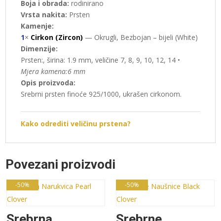
Boja i obrada:
rodinirano
Vrsta nakita:
Prsten
Kamenje:
1
×
Cirkon (Zircon)
— Okrugli, Bezbojan – bijeli (White)
Dimenzije:
Prsten:, širina: 1.9 mm, veličine 7, 8, 9, 10, 12, 14 •
Mjera kamena:6 mm
Opis proizvoda:
Srebrni prsten finoće 925/1000, ukrašen cirkonom.
Kako odrediti veličinu prstena?
Povezani proizvodi
-50%
-50%
Srebrna
Srebrne