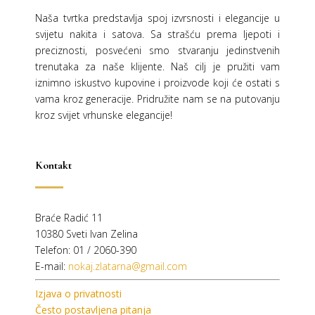
Naša tvrtka predstavlja spoj izvrsnosti i elegancije u
svijetu nakita i satova. Sa strašću prema ljepoti i
preciznosti, posvećeni smo stvaranju jedinstvenih
trenutaka za naše klijente. Naš cilj je pružiti vam
iznimno iskustvo kupovine i proizvode koji će ostati s
vama kroz generacije.
Pridružite nam se na putovanju
kroz svijet vrhunske elegancije!
Kontakt
Braće Radić 11
10380 Sveti Ivan Zelina
Telefon: 01 / 2060-390
E-mail:
nokaj.zlatarna@gmail.com
Izjava o privatnosti
Često postavljena pitanja