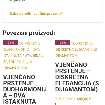
Kako odrediti veličinu prstena?
Povezani proizvodi
-36%
-36%
VJENČANO
PRSTENJE –
VJENČANO
DISKRETNA
PRSTENJE
ELEGANCIJA (S
DUOHARMONIJ
DIJAMANTOM)
A – DVA
Izvorna
Trenu
2.302,00
€
1.480,00
€
ISTAKNUTA