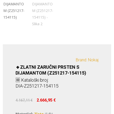
Brand: Nokaj
🔹ZLATNI ZARUČNI PRSTEN S
DIJAMANTOM (Z251217-154115)
🆔 Kataloški broj:
DIA-Z251217-154115
Izvorna
Trenutna
2.666,95
€
4.167,11
€
cijena
cijena
bila
je:
Materijal:
Zlato
(14k)