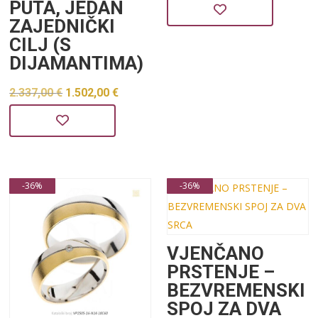
PUTA, JEDAN
cijena
cijena
ZAJEDNIČKI
bila
je:
CILJ (S
je:
1.480,0
DIJAMANTIMA)
2.302,00 €.
Izvorna
Trenutna
2.337,00
€
1.502,00
€
cijena
cijena
bila
je:
je:
1.502,00 €.
2.337,00 €.
-36%
-36%
VJENČANO
PRSTENJE –
BEZVREMENSKI
SPOJ ZA DVA