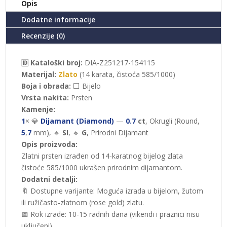
Opis
Dodatne informacije
Recenzije (0)
🆔 Kataloški broj:
DIA-Z251217-154115
Materijal:
Zlato
(14 karata, čistoća 585/1000)
Boja i obrada:
⬜ Bijelo
Vrsta nakita:
Prsten
Kamenje:
1
× 💎
Dijamant (Diamond)
—
0.7
ct
, Okrugli (Round,
5
,
7
mm), 🔹
SI
, 🔹
G
, Prirodni Dijamant
Opis proizvoda:
Zlatni prsten izrađen od 14-karatnog bijelog zlata
čistoće 585/1000 ukrašen prirodnim dijamantom.
Dodatni detalji:
🔖 Dostupne varijante: Moguća izrada u bijelom, žutom
ili ružičasto-zlatnom (rose gold) zlatu.
📅 Rok izrade: 10-15 radnih dana (vikendi i praznici nisu
uključeni).