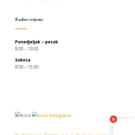
Radno vrijeme
Ponedjeljak – petak
8:00 – 19:00
Subota
8:00 – 15:00
0
You