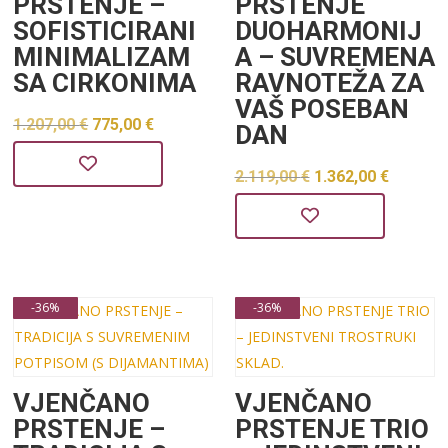
PRSTENJE –
PRSTENJE
SOFISTICIRANI
DUOHARMONIJ
MINIMALIZAM
A – SUVREMENA
SA CIRKONIMA
RAVNOTEŽA ZA
VAŠ POSEBAN
Izvorna
Trenutna
1.207,00
€
775,00
€
DAN
cijena
cijena
Izvorna
Trenu
2.119,00
€
1.362,00
€
bila
je:
cijena
cijena
je:
775,00 €.
bila
je:
1.207,00 €.
je:
1.362,0
2.119,00 €.
-36%
-36%
VJENČANO
VJENČANO
PRSTENJE –
PRSTENJE TRIO