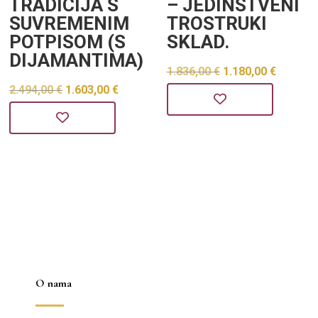
TRADICIJA S
– JEDINSTVENI
SUVREMENIM
TROSTRUKI
POTPISOM (S
SKLAD.
DIJAMANTIMA)
Izvorna
Trenu
1.836,00
€
1.180,00
€
Izvorna
Trenutna
2.494,00
€
1.603,00
€
cijena
cijena
cijena
cijena
bila
je:
bila
je:
je:
1.180,0
je:
1.603,00 €.
1.836,00 €.
2.494,00 €.
O nama