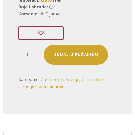
je:
2.666,95 €.
Boja i obrada:
⚪b.
4.167,11 €.
Kamenje:
💎 Dijamant
ZLATNI
DODAJ U KOŠARICU
ZARUČNI
PRSTEN
S
DIJAMANTOM
Kategorije:
Zaručničko prstenje
,
Zaručničko
(Z251217-
prstenje s dijamantima
154115)
količina