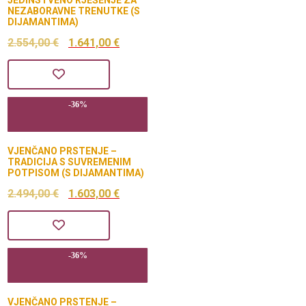
JEDINSTVENO RJEŠENJE ZA
NEZABORAVNE TRENUTKE (S
DIJAMANTIMA)
Izvorna
Trenutna
2.554,00
€
1.641,00
€
cijena
cijena
bila
je:
-36%
je:
1.641,00 €.
2.554,00 €.
VJENČANO PRSTENJE –
TRADICIJA S SUVREMENIM
POTPISOM (S DIJAMANTIMA)
Izvorna
Trenutna
2.494,00
€
1.603,00
€
cijena
cijena
bila
je:
-36%
je:
1.603,00 €.
2.494,00 €.
VJENČANO PRSTENJE –