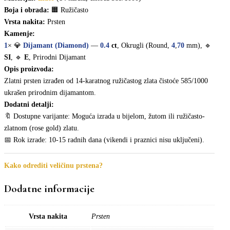
Boja i obrada:
🟧 Ružičasto
Vrsta nakita:
Prsten
Kamenje:
1
× 💎
Dijamant (Diamond)
—
0.4
ct
, Okrugli (Round,
4
,
70
mm), 🔹
SI
, 🔹
E
, Prirodni Dijamant
Opis proizvoda:
Zlatni prsten izrađen od 14-karatnog ružičastog zlata čistoće 585/1000
ukrašen prirodnim dijamantom.
Dodatni detalji:
🔖 Dostupne varijante: Moguća izrada u bijelom, žutom ili ružičasto-
zlatnom (rose gold) zlatu.
📅 Rok izrade: 10-15 radnih dana (vikendi i praznici nisu uključeni).
Kako odrediti veličinu prstena?
Dodatne informacije
Vrsta nakita
Prsten