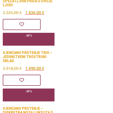
UPEČATLJIVA PRIČA O DVOJE
LJUDI
Izvorna
Trenutna
2.234,00
€
1.436,00
€
cijena
cijena
bila
je:
-36%
je:
1.436,00 €.
2.234,00 €.
VJENČANO PRSTENJE TRIO –
JEDINSTVENI TROSTRUKI
SKLAD.
Izvorna
Trenutna
2.318,00
€
1.490,00
€
cijena
cijena
bila
je:
-36%
je:
1.490,00 €.
2.318,00 €.
VJENČANO PRSTENJE –
DISKRETNA NOTA LUKSUZA S