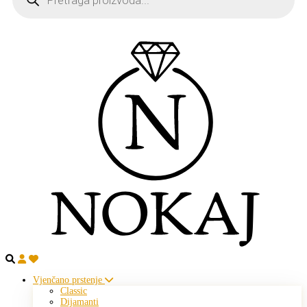
Vjenčano prstenje
Classic
Dijamanti