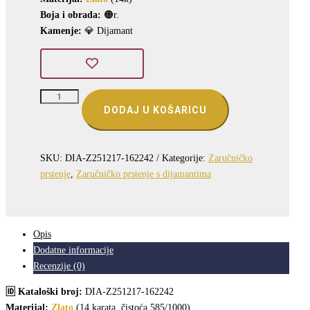
je:
1.396,71 €.
Boja i obrada:
🟠r.
2.182,36 €.
Kamenje:
💎 Dijamant
ZLATNI
ZARUČNI
DODAJ U KOŠARICU
PRSTEN
S
DIJAMANTOM
(Z251217-
SKU:
DIA-Z251217-162242
Kategorije:
Zaručničko
162242)
količina
prstenje
,
Zaručničko prstenje s dijamantima
Opis
Dodatne informacije
Recenzije (0)
🆔 Kataloški broj:
DIA-Z251217-162242
Materijal:
Zlato
(14 karata, čistoća 585/1000)