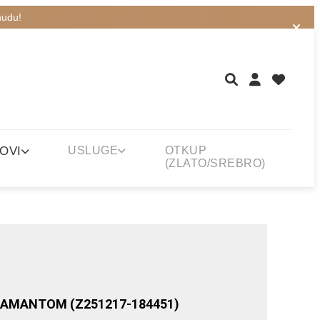
nudu!
OVI
USLUGE
OTKUP
(ZLATO/SREBRO)
JAMANTOM (Z251217-184451)