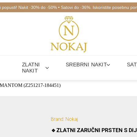
ki popusti! Nakit -30% do -50% • Satovi do -36%. Iskoristite posebnu po
ZLATNI
SREBRNI NAKIT
SAT
NAKIT
MANTOM (Z251217-184451)
Brand: Nokaj
🔹ZLATNI ZARUČNI PRSTEN S DI