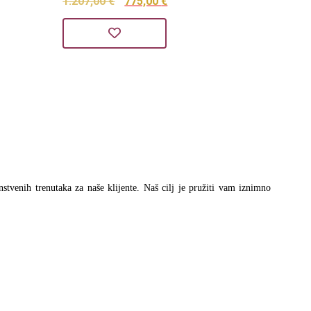
Izvorna
Trenutna
1.207,00
€
775,00
€
cijena
cijena
bila
je:
je:
775,00 €.
1.207,00 €.
instvenih trenutaka za naše klijente. Naš cilj je pružiti vam iznimno