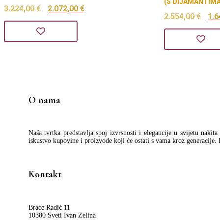
(S DIJAMANTIMA
Izvorna
Trenutna
3.224,00
€
2.072,00
€
Izv
2.554,00
€
1.6
cijena
cijena
cij
bila
je:
bil
je:
2.072,00 €.
je:
3.224,00 €.
2.5
O nama
Naša tvrtka predstavlja spoj izvrsnosti i elegancije u svijetu nakit
iskustvo kupovine i proizvode koji će ostati s vama kroz generacije.
Kontakt
Braće Radić 11
10380 Sveti Ivan Zelina