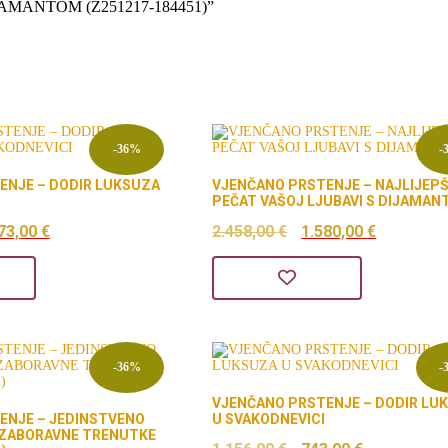
DIJAMANTOM (Z251217-184451)”
-36%
-
ENJE – DODIR LUKSUZA
VJENČANO PRSTENJE – NAJLIJEPŠ
PEČAT VAŠOJ LJUBAVI S DIJAMA
orna
Trenutna
Izvorna
Trenutn
73,00
€
2.458,00
€
1.580,00
€
ena
cijena
cijena
cijena
a
je:
bila
je:
1.773,00 €.
je:
1.580,00
59,00 €.
2.458,00 €.
-36%
-
VJENČANO PRSTENJE – DODIR LU
ENJE – JEDINSTVENO
U SVAKODNEVICI
EZABORAVNE TRENUTKE