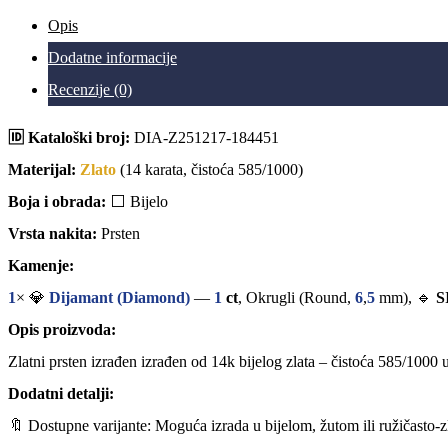
Opis
Dodatne informacije
Recenzije (0)
🆔 Kataloški broj:
DIA-Z251217-184451
Materijal:
Zlato
(14 karata, čistoća 585/1000)
Boja i obrada:
⬜ Bijelo
Vrsta nakita:
Prsten
Kamenje:
1
× 💎
Dijamant (Diamond)
—
1
ct
, Okrugli (Round,
6
,
5
mm), 🔹
S
Opis proizvoda:
Zlatni prsten izrađen izrađen od 14k bijelog zlata – čistoća 585/1000
Dodatni detalji:
🔖 Dostupne varijante: Moguća izrada u bijelom, žutom ili ružičasto-z