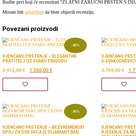
Budite prvi koji će recenzirati “ZLATNI ZARUČNI PRSTEN S 
Morate biti
prijavljeni
da biste objavili recenziju.
Povezani proizvodi
-36%
VJENČANO PRSTENJE – ELEGANTAN
VJENČANO PRST
PRATITELJ UZ SVAKU PRIGODU
U SVAKODNEVICI
Izvorna
Trenutna
Izv
2.412,00
€
1.550,00
€
2.759,00
€
1.7
cijena
cijena
cij
bila
je:
bil
je:
1.550,00 €.
je:
2.412,00 €.
2.7
-36%
VJENČANO PRSTENJE – BEZVREMENSKI
VJENČANO PRST
SPOJ ZA DVA SRCA (S DIJAMANTIMA)
RJEŠENJE ZA N