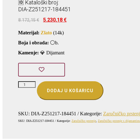
🆔 Kataloški broj:
DIA-Z251217-184451
Izvorna
Trenutna
5.230,18
€
8.172,15
€
cijena
cijena
bila
je:
Materijal:
Zlato
(14k)
je:
5.230,18 €.
8.172,15 €.
Boja i obrada:
⚪b.
Kamenje:
💎 Dijamant
ZLATNI
ZARUČNI
DODAJ U KOŠARICU
PRSTEN
S
DIJAMANTOM
(Z251217-
184451)
SKU:
DIA-Z251217-184451
Kategorije:
Zaručničko prsten
količina
SKU:
DIA-Z251217-184451
Kategorije:
Zaručničko prstenje
,
Zaručničko prstenje s dijamantim