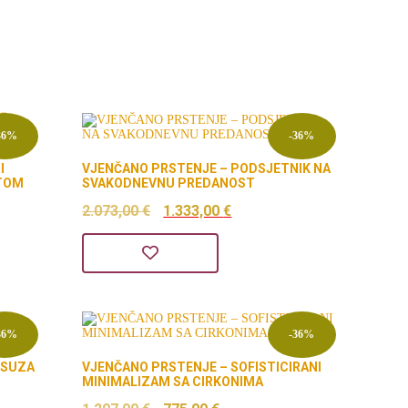
36%
-36%
I
VJENČANO PRSTENJE – PODSJETNIK NA
NTOM
SVAKODNEVNU PREDANOST
a
Izvorna
Trenutna
2.073,00
€
1.333,00
€
cijena
cijena
bila
je:
 €.
je:
1.333,00 €.
2.073,00 €.
36%
-36%
KSUZA
VJENČANO PRSTENJE – SOFISTICIRANI
MINIMALIZAM SA CIRKONIMA