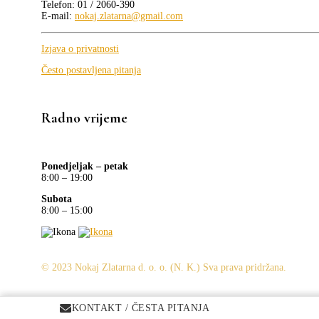
Telefon: 01 / 2060-390
E-mail:
nokaj.zlatarna@gmail.com
Izjava o privatnosti
Često postavljena pitanja
Radno vrijeme
Ponedjeljak – petak
8:00 – 19:00
Subota
8:00 – 15:00
© 2023 Nokaj Zlatarna d. o. o. (N. K.) Sva prava pridržana.
KONTAKT / ČESTA PITANJA
KONTAKT / ČESTA PITANJA