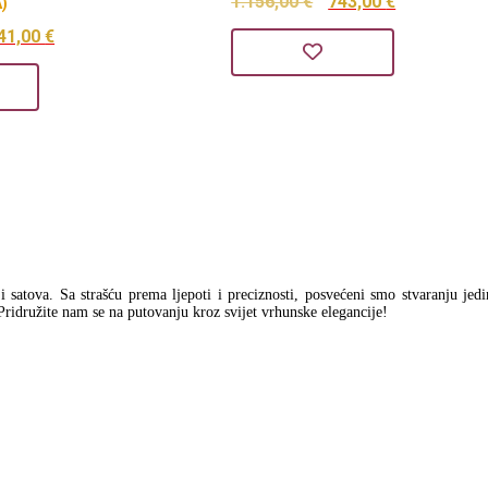
Izvorna
Trenutna
1.156,00
€
743,00
€
)
orna
Trenutna
cijena
cijena
41,00
€
ena
cijena
bila
je:
a
je:
je:
743,00 €.
1.641,00 €.
1.156,00 €.
54,00 €.
a i satova. Sa strašću prema ljepoti i preciznosti, posvećeni smo stvaranju jed
Pridružite nam se na putovanju kroz svijet vrhunske elegancije!