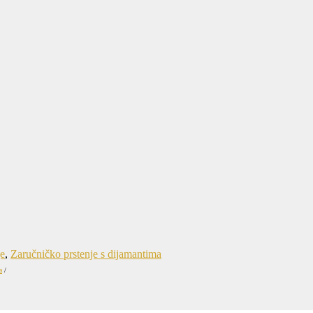
je
,
Zaručničko prstenje s dijamantima
a