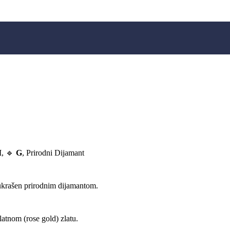
I
, 🔹
G
, Prirodni Dijamant
 ukrašen prirodnim dijamantom.
latnom (rose gold) zlatu.