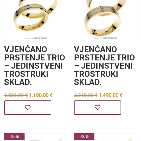
VJENČANO
VJENČANO
PRSTENJE TRIO
PRSTENJE TRIO
– JEDINSTVENI
– JEDINSTVENI
TROSTRUKI
TROSTRUKI
SKLAD.
SKLAD.
Izvorna
Trenutna
Izvorna
Trenu
1.836,00
€
1.180,00
€
2.318,00
€
1.490,00
€
cijena
cijena
cijena
cijena
bila
je:
bila
je:
je:
1.180,00 €.
je:
1.490,0
1.836,00 €.
2.318,00 €.
-36%
-36%