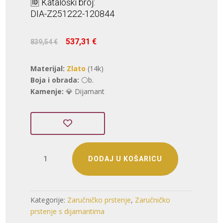
🆔 Kataloški broj:
DIA-Z251222-120844
Izvorna
Trenutna
537,31
€
839,54
€
cijena
cijena
bila
je:
Materijal:
Zlato
(14k)
je:
537,31 €.
Boja i obrada:
⚪b.
839,54 €.
Kamenje:
💎 Dijamant
ZLATNI
DODAJ U KOŠARICU
ZARUČNI
PRSTEN
S
DIJAMANTOM
Kategorije:
Zaručničko prstenje
,
Zaručničko
(Z251222-
prstenje s dijamantima
120844)