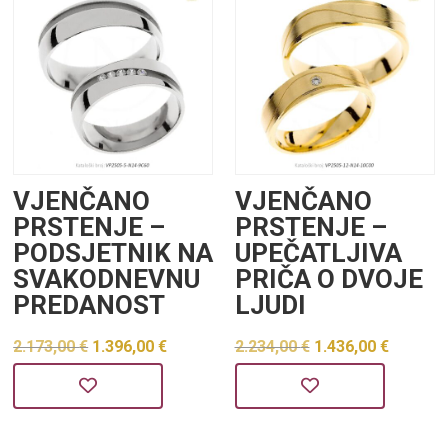
VJENČANO
VJENČANO
PRSTENJE –
PRSTENJE –
PODSJETNIK NA
UPEČATLJIVA
SVAKODNEVNU
PRIČA O DVOJE
PREDANOST
LJUDI
Izvorna
Trenutna
Izvorna
Trenu
2.173,00
€
1.396,00
€
2.234,00
€
1.436,00
€
cijena
cijena
cijena
cijena
bila
je:
bila
je:
je:
1.396,00 €.
je:
1.436,0