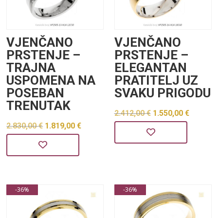
VJENČANO
VJENČANO
PRSTENJE –
PRSTENJE –
TRAJNA
ELEGANTAN
USPOMENA NA
PRATITELJ UZ
POSEBAN
SVAKU PRIGODU
TRENUTAK
Izvorna
Trenu
2.412,00
€
1.550,00
€
Izvorna
Trenutna
2.830,00
€
1.819,00
€
cijena
cijena
cijena
cijena
bila
je:
bila
je:
je:
1.550,0
je:
1.819,00 €.
2.412,00 €.
2.830,00 €.
-36%
-36%