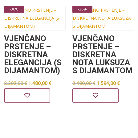
2.173,00 €.
2.234,00 €.
-36%
-36%
VJENČANO
VJENČANO
PRSTENJE –
PRSTENJE –
DISKRETNA
DISKRETNA
ELEGANCIJA (S
NOTA LUKSUZA
DIJAMANTOM)
S DIJAMANTOM
Izvorna
Trenutna
Izvorna
Trenu
2.302,00
€
1.480,00
€
2.480,00
€
1.594,00
€
cijena
cijena
cijena
cijena
bila
je:
bila
je:
je:
1.480,00 €.
je:
1.594,0
2.302,00 €.
2.480,00 €.