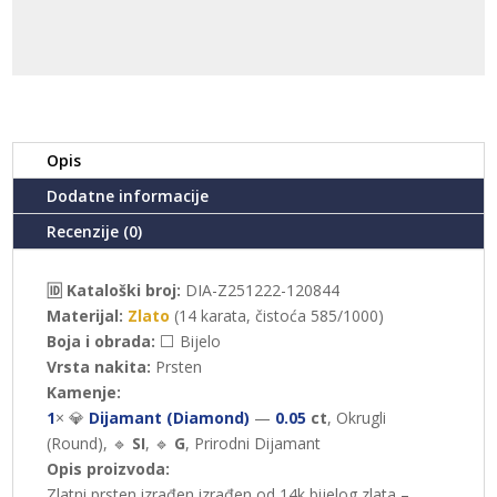
količina
Opis
Dodatne informacije
Recenzije (0)
🆔 Kataloški broj:
DIA-Z251222-120844
Materijal:
Zlato
(14 karata, čistoća 585/1000)
Boja i obrada:
⬜ Bijelo
Vrsta nakita:
Prsten
Kamenje:
1
× 💎
Dijamant (Diamond)
—
0.05
ct
, Okrugli
(Round), 🔹
SI
, 🔹
G
, Prirodni Dijamant
Opis proizvoda:
Zlatni prsten izrađen izrađen od 14k bijelog zlata –