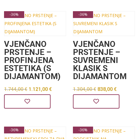
je:
1.542,00 €.
2.399,00 €.
-36%
-36%
VJENČANO
VJENČANO
PRSTENJE –
PRSTENJE –
PROFINJENA
SUVREMENI
ESTETIKA (S
KLASIK S
DIJAMANTOM)
DIJAMANTOM
Izvorna
Trenutna
Izvorna
Trenutn
1.744,00
€
1.121,00
€
1.304,00
€
838,00
€
cijena
cijena
cijena
cijena
bila
je:
bila
je:
je:
1.121,00 €.
je:
838,00 €
1.744,00 €.
1.304,00 €.
-36%
-36%