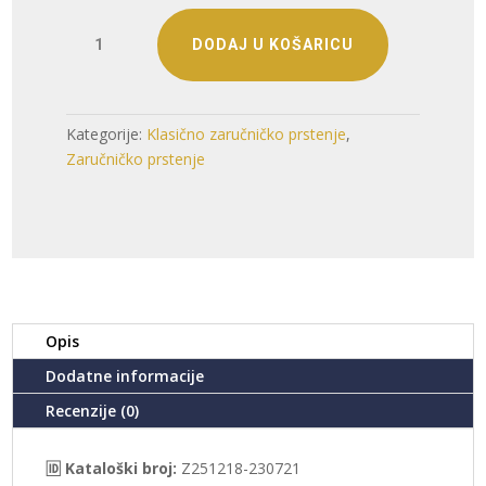
ZLATNI
DODAJ U KOŠARICU
ZARUČNI
PRSTEN
(Z251218-
230721)
Kategorije:
Klasično zaručničko prstenje
,
količina
Zaručničko prstenje
Opis
Dodatne informacije
Recenzije (0)
🆔 Kataloški broj:
Z251218-230721