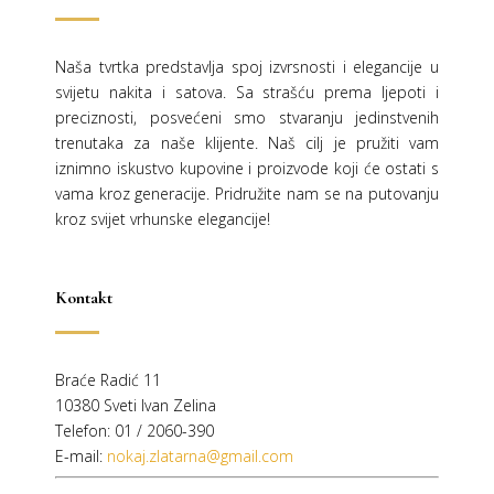
Naša tvrtka predstavlja spoj izvrsnosti i elegancije u
svijetu nakita i satova. Sa strašću prema ljepoti i
preciznosti, posvećeni smo stvaranju jedinstvenih
trenutaka za naše klijente. Naš cilj je pružiti vam
iznimno iskustvo kupovine i proizvode koji će ostati s
vama kroz generacije.
Pridružite nam se na putovanju
kroz svijet vrhunske elegancije!
Kontakt
Braće Radić 11
10380 Sveti Ivan Zelina
Telefon: 01 / 2060-390
E-mail:
nokaj.zlatarna@gmail.com