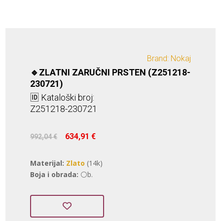
Brand: Nokaj
🔹ZLATNI ZARUČNI PRSTEN (Z251218-
230721)
🆔 Kataloški broj:
Z251218-230721
Izvorna
Trenutna
634,91
€
992,04
€
cijena
cijena
bila
je:
Materijal:
Zlato
(14k)
je:
634,91 €.
Boja i obrada:
⚪b.
992,04 €.