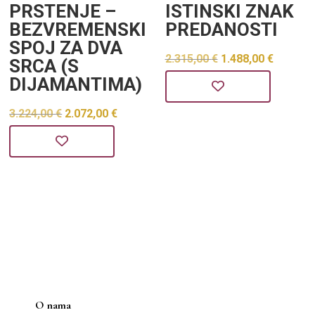
PRSTENJE –
ISTINSKI ZNAK
BEZVREMENSKI
PREDANOSTI
SPOJ ZA DVA
Izvorna
Trenu
2.315,00
€
1.488,00
€
SRCA (S
DIJAMANTIMA)
cijena
cijena
bila
je:
Izvorna
Trenutna
3.224,00
€
2.072,00
€
je:
1.488,0
cijena
cijena
2.315,00 €.
bila
je:
je:
2.072,00 €.
3.224,00 €.
O nama