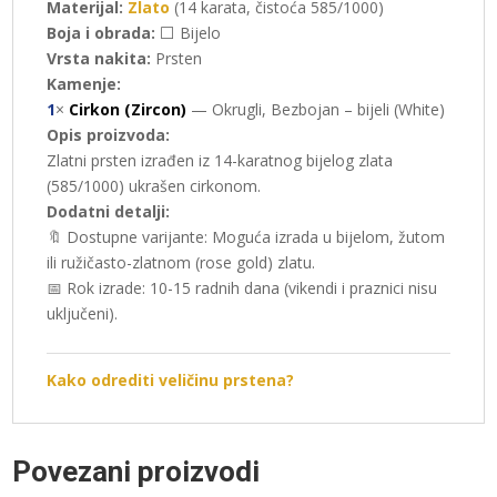
Materijal:
Zlato
(14 karata, čistoća 585/1000)
Boja i obrada:
⬜ Bijelo
Vrsta nakita:
Prsten
Kamenje:
1
×
Cirkon (Zircon)
— Okrugli, Bezbojan – bijeli (White)
Opis proizvoda:
Zlatni prsten izrađen iz 14-karatnog bijelog zlata
(585/1000) ukrašen cirkonom.
Dodatni detalji:
🔖 Dostupne varijante: Moguća izrada u bijelom, žutom
ili ružičasto-zlatnom (rose gold) zlatu.
📅 Rok izrade: 10-15 radnih dana (vikendi i praznici nisu
uključeni).
Kako odrediti veličinu prstena?
Povezani proizvodi