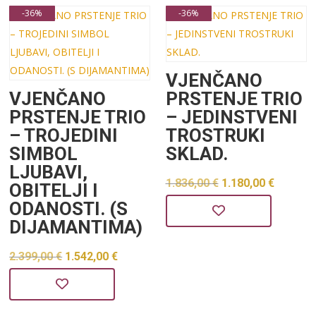
-36%
-36%
VJENČANO
VJENČANO
PRSTENJE TRIO
PRSTENJE TRIO
– JEDINSTVENI
– TROJEDINI
TROSTRUKI
SIMBOL
SKLAD.
LJUBAVI,
Izvorna
Trenu
1.836,00
€
1.180,00
€
OBITELJI I
ODANOSTI. (S
cijena
cijena
DIJAMANTIMA)
bila
je:
je:
1.180,0
Izvorna
Trenutna
2.399,00
€
1.542,00
€
1.836,00 €.
cijena
cijena
bila
je: