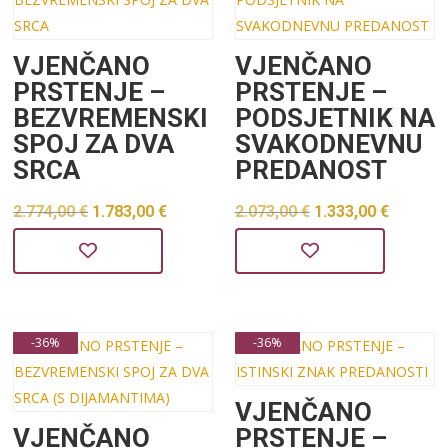
VJENČANO
VJENČANO
PRSTENJE –
PRSTENJE –
BEZVREMENSKI
PODSJETNIK NA
SPOJ ZA DVA
SVAKODNEVNU
SRCA
PREDANOST
Izvorna
Trenutna
Izvorna
Trenu
2.774,00
€
1.783,00
€
2.073,00
€
1.333,00
€
cijena
cijena
cijena
cijena
bila
je:
bila
je:
je:
1.783,00 €.
je:
1.333,0
2.774,00 €.
2.073,00 €.
-36%
-36%
VJENČANO
VJENČANO
PRSTENJE –