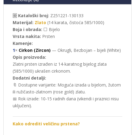
🆔 Kataloški broj:
Z251221-130133
Materijal:
Zlato
(14 karata, čistoća 585/1000)
Boja i obrada:
⬜ Bijelo
Vrsta nakita:
Prsten
Kamenje:
1
×
Cirkon (Zircon)
— Okrugli, Bezbojan – bijeli (White)
Opis proizvoda:
Zlatni prsten izrađen iz 14-karatnog bijelog zlata
(585/1000) ukrašen cirkonom.
Dodatni detalji:
🔖 Dostupne varijante: Moguća izrada u bijelom, žutom
ili ružičasto-zlatnom (rose gold) zlatu.
📅 Rok izrade: 10-15 radnih dana (vikendi i praznici nisu
uključeni).
Kako odrediti veličinu prstena?