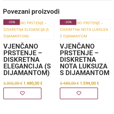
Povezani proizvodi
-36%
-36%
VJENČANO
VJENČANO
PRSTENJE –
PRSTENJE –
DISKRETNA
DISKRETNA
ELEGANCIJA (S
NOTA LUKSUZA
DIJAMANTOM)
S DIJAMANTOM
Izvorna
Trenutna
Izvorna
Trenu
2.302,00
€
1.480,00
€
2.480,00
€
1.594,00
€
cijena
cijena
cijena
cijena
bila
je:
bila
je:
je:
1.480,00 €.
je:
1.594,0