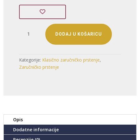
ZLATNI
DODAJ U KOŠARICU
ZARUČNI
PRSTEN
(Z251221-
130133)
Kategorije:
Klasično zaručničko prstenje
,
količina
Zaručničko prstenje
Opis
Dodatne informacije
Recenzije (0)