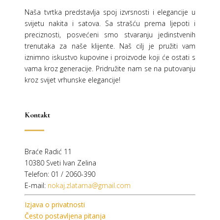
Naša tvrtka predstavlja spoj izvrsnosti i elegancije u
svijetu nakita i satova. Sa strašću prema ljepoti i
preciznosti, posvećeni smo stvaranju jedinstvenih
trenutaka za naše klijente. Naš cilj je pružiti vam
iznimno iskustvo kupovine i proizvode koji će ostati s
vama kroz generacije.
Pridružite nam se na putovanju
kroz svijet vrhunske elegancije!
Kontakt
Braće Radić 11
10380 Sveti Ivan Zelina
Telefon: 01 / 2060-390
E-mail:
nokaj.zlatarna@gmail.com
Izjava o privatnosti
Često postavljena pitanja