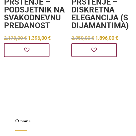
PRSTENJE –
PRSTENJE –
PODSJETNIK NA
DISKRETNA
SVAKODNEVNU
ELEGANCIJA (S
PREDANOST
DIJAMANTIMA)
Izvorna
Trenutna
Izvorna
Trenu
2.173,00
€
1.396,00
€
2.950,00
€
1.896,00
€
cijena
cijena
cijena
cijena
bila
je:
bila
je:
je:
1.396,00 €.
je:
1.896,0
2.173,00 €.
2.950,00 €.
O nama