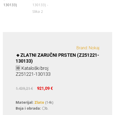
Brand: Nokaj
🔹ZLATNI ZARUČNI PRSTEN (Z251221-
130133)
🆔 Kataloški broj:
Z251221-130133
Izvorna
Trenutna
921,09
€
1.439,21
€
cijena
cijena
bila
je:
Materijal:
Zlato
(14k)
je:
921,09 €.
Boja i obrada:
⚪b.
1.439,21 €.