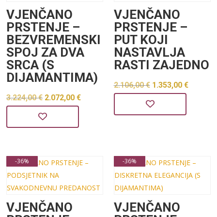
VJENČANO
VJENČANO
PRSTENJE –
PRSTENJE –
BEZVREMENSKI
PUT KOJI
SPOJ ZA DVA
NASTAVLJA
SRCA (S
RASTI ZAJEDNO
DIJAMANTIMA)
Izvorna
Trenu
2.106,00
€
1.353,00
€
Izvorna
Trenutna
3.224,00
€
2.072,00
€
cijena
cijena
cijena
cijena
bila
je:
bila
je:
je:
1.353,0
je:
2.072,00 €.
2.106,00 €.
3.224,00 €.
-36%
-36%
VJENČANO
VJENČANO