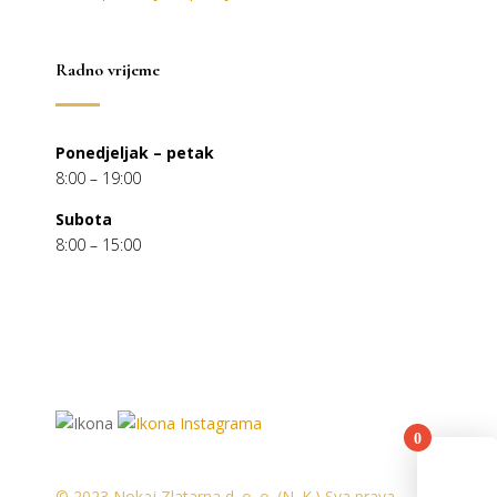
Radno vrijeme
Ponedjeljak – petak
8:00 – 19:00
Subota
8:00 – 15:00
0
You
© 2023 Nokaj Zlatarna d. o. o. (N. K.) Sva prava