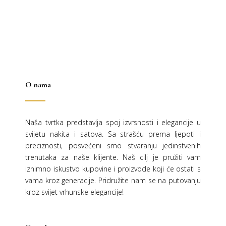
2.458,00 €.
O nama
Naša tvrtka predstavlja spoj izvrsnosti i elegancije u
svijetu nakita i satova. Sa strašću prema ljepoti i
preciznosti, posvećeni smo stvaranju jedinstvenih
trenutaka za naše klijente. Naš cilj je pružiti vam
iznimno iskustvo kupovine i proizvode koji će ostati s
vama kroz generacije.
Pridružite nam se na putovanju
kroz svijet vrhunske elegancije!