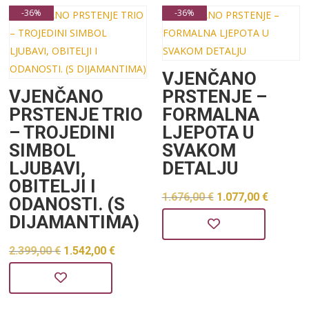
-36%
-36%
VJENČANO
VJENČANO
PRSTENJE –
PRSTENJE TRIO
FORMALNA
– TROJEDINI
LJEPOTA U
SIMBOL
SVAKOM
LJUBAVI,
DETALJU
OBITELJI I
Izvorna
Trenu
1.676,00
€
1.077,00
€
ODANOSTI. (S
DIJAMANTIMA)
cijena
cijena
bila
je:
Izvorna
Trenutna
2.399,00
€
1.542,00
€
je:
1.077,0
cijena
cijena
1.676,00 €.
bila
je: