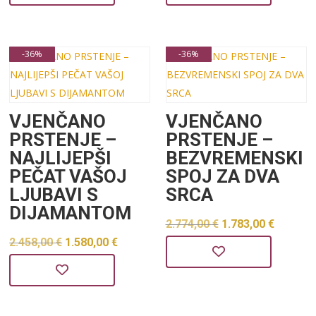
bila
je:
bila
je:
je:
1.819,00 €.
je:
2.102,0
2.830,00 €.
3.270,00 €.
-36%
-36%
VJENČANO
VJENČANO
PRSTENJE –
PRSTENJE –
NAJLIJEPŠI
BEZVREMENSKI
PEČAT VAŠOJ
SPOJ ZA DVA
LJUBAVI S
SRCA
DIJAMANTOM
Izvorna
Trenu
2.774,00
€
1.783,00
€
Izvorna
Trenutna
2.458,00
€
1.580,00
€
cijena
cijena
cijena
cijena
bila
je:
bila
je:
je:
1.783,0
je:
1.580,00 €.
2.774,00 €.