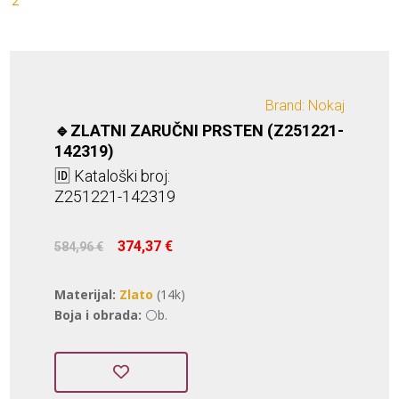
Brand: Nokaj
🔹ZLATNI ZARUČNI PRSTEN (Z251221-
142319)
🆔 Kataloški broj:
Z251221-142319
Izvorna
Trenutna
374,37
€
584,96
€
cijena
cijena
bila
je:
Materijal:
Zlato
(14k)
je:
374,37 €.
Boja i obrada:
⚪b.
584,96 €.