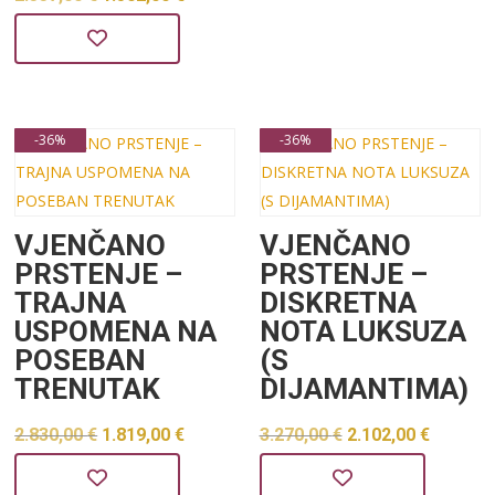
cijena
cijena
bila
je:
je:
1.502,00 €.
2.337,00 €.
-36%
-36%
VJENČANO
VJENČANO
PRSTENJE –
PRSTENJE –
TRAJNA
DISKRETNA
USPOMENA NA
NOTA LUKSUZA
POSEBAN
(S
TRENUTAK
DIJAMANTIMA)
Izvorna
Trenutna
Izvorna
Trenu
2.830,00
€
1.819,00
€
3.270,00
€
2.102,00
€
cijena
cijena
cijena
cijena