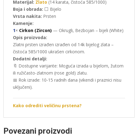
Materijal:
Zlato
(14 karata, čistoća 585/1000)
Boja i obrada:
⬜ Bijelo
Vrsta nakita:
Prsten
Kamenje:
1
×
Cirkon (Zircon)
— Okrugli, Bezbojan – bijeli (White)
Opis proizvoda:
Zlatni prsten izrađen izrađen od 14k bijelog zlata –
čistoća 585/1000 ukrašen cirkonom.
Dodatni detalji:
🔖 Dostupne varijante: Moguća izrada u bijelom, žutom
ili ružičasto-zlatnom (rose gold) zlatu.
📅 Rok izrade: 10-15 radnih dana (vikendi i praznici nisu
uključeni).
Kako odrediti veličinu prstena?
Povezani proizvodi