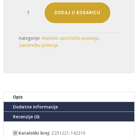
ZLATNI
DODAJ U KOŠARICU
ZARUČNI
PRSTEN
(Z251221-
142319)
Kategorije:
Klasično zaručničko prstenje
,
količina
Zaručničko prstenje
Opis
Dodatne informacije
Recenzije (0)
🆔 Kataloški broj:
Z251221-142319