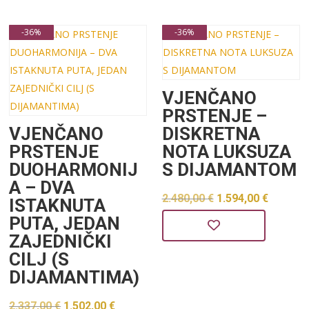
je:
1.542,00 €.
2.399,00 €.
-36%
-36%
VJENČANO
PRSTENJE –
VJENČANO
DISKRETNA
PRSTENJE
NOTA LUKSUZA
DUOHARMONIJ
S DIJAMANTOM
A – DVA
Izvorna
Trenu
2.480,00
€
1.594,00
€
ISTAKNUTA
PUTA, JEDAN
cijena
cijena
ZAJEDNIČKI
bila
je:
CILJ (S
je:
1.594,0
DIJAMANTIMA)
2.480,00 €.
Izvorna
Trenutna
2.337,00
€
1.502,00
€