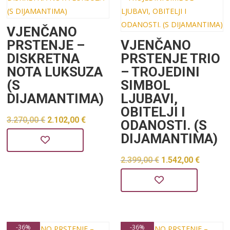
VJENČANO
PRSTENJE –
VJENČANO
DISKRETNA
PRSTENJE TRIO
NOTA LUKSUZA
– TROJEDINI
(S
SIMBOL
DIJAMANTIMA)
LJUBAVI,
OBITELJI I
Izvorna
Trenutna
3.270,00
€
2.102,00
€
ODANOSTI. (S
cijena
cijena
DIJAMANTIMA)
bila
je:
Izvorna
Trenu
2.399,00
€
1.542,00
€
je:
2.102,00 €.
cijena
cijena
3.270,00 €.
bila
je:
je:
1.542,0
2.399,00 €.
-36%
-36%