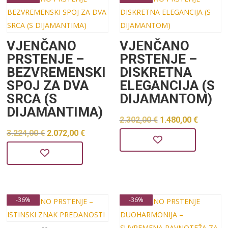
VJENČANO
VJENČANO
PRSTENJE –
PRSTENJE –
BEZVREMENSKI
DISKRETNA
SPOJ ZA DVA
ELEGANCIJA (S
SRCA (S
DIJAMANTOM)
DIJAMANTIMA)
Izvorna
Trenu
2.302,00
€
1.480,00
€
Izvorna
Trenutna
3.224,00
€
2.072,00
€
cijena
cijena
cijena
cijena
bila
je:
bila
je:
je:
1.480,0
je:
2.072,00 €.
2.302,00 €.
3.224,00 €.
-36%
-36%