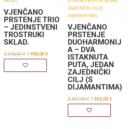
VJENČANO
PRSTENJE TRIO
– JEDINSTVENI
VJENČANO
TROSTRUKI
PRSTENJE
SKLAD.
DUOHARMONIJ
A – DVA
Izvorna
Trenutna
2.318,00
€
1.490,00
€
ISTAKNUTA
cijena
cijena
PUTA, JEDAN
ZAJEDNIČKI
bila
je:
CILJ (S
je:
1.490,00 €.
DIJAMANTIMA)
2.318,00 €.
Izvorna
Trenu
2.337,00
€
1.502,00
€
cijena
cijena
bila
je:
je:
1.502,0