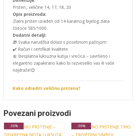
Dimenzije:
Prsten:, veličine 14, 17, 18, 20
Opis proizvoda:
Zlatni prsten izrađen od 14-karatnog bijelog zlata
čistoće 585/1000.
Dodatni detalji:
🎁 Svaka narudžba dolazi s posebnom pažnjom:
✔️ Račun i certifikat kvalitete
🎀 Besplatna luksuzna kutija i vrećica – savršeno i
elegantno zapakirano kako bi razveselilo vas ili vaše
najdraže!😊
Kako odrediti veličinu prstena?
Povezani proizvodi
-36%
-36%