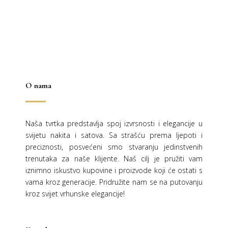
2.337,00 €.
O nama
Naša tvrtka predstavlja spoj izvrsnosti i elegancije u
svijetu nakita i satova. Sa strašću prema ljepoti i
preciznosti, posvećeni smo stvaranju jedinstvenih
trenutaka za naše klijente. Naš cilj je pružiti vam
iznimno iskustvo kupovine i proizvode koji će ostati s
vama kroz generacije.
Pridružite nam se na putovanju
kroz svijet vrhunske elegancije!