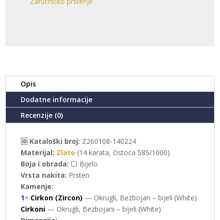
Zaručničko prstenje
Opis
Dodatne informacije
Recenzije (0)
🆔 Kataloški broj:
Z260108-140224
Materijal:
Zlato
(14 karata, čistoća 585/1000)
Boja i obrada:
⬜ Bijelo
Vrsta nakita:
Prsten
Kamenje:
1
×
Cirkon (Zircon)
— Okrugli, Bezbojan – bijeli (White)
Cirkoni
— Okrugli, Bezbojani – bijeli (White)