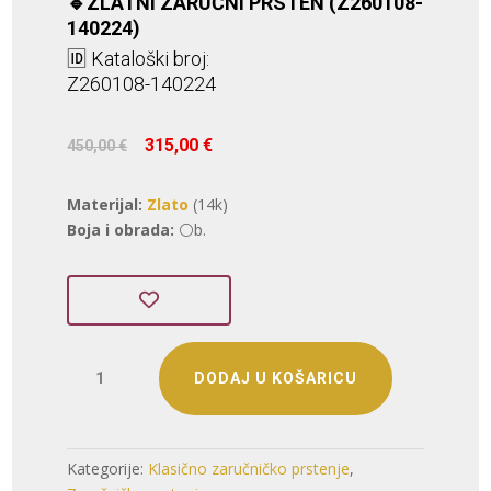
🔹ZLATNI ZARUČNI PRSTEN (Z260108-
140224)
🆔 Kataloški broj:
Z260108-140224
Izvorna
Trenutna
315,00
€
450,00
€
cijena
cijena
bila
je:
Materijal:
Zlato
(14k)
je:
315,00 €.
Boja i obrada:
⚪b.
450,00 €.
ZLATNI
DODAJ U KOŠARICU
ZARUČNI
PRSTEN
(Z260108-
140224)
Kategorije:
Klasično zaručničko prstenje
,
količina