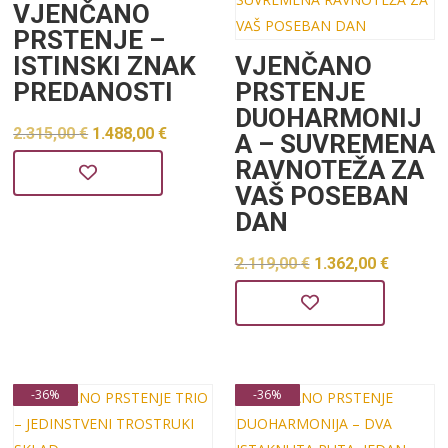
VJENČANO
PRSTENJE –
ISTINSKI ZNAK
VJENČANO
PREDANOSTI
PRSTENJE
DUOHARMONIJ
Izvorna
Trenutna
2.315,00
€
1.488,00
€
A – SUVREMENA
cijena
cijena
RAVNOTEŽA ZA
VAŠ POSEBAN
bila
je:
DAN
je:
1.488,00 €.
2.315,00 €.
Izvorna
Trenu
2.119,00
€
1.362,00
€
cijena
cijena
bila
je:
je:
1.362,0
2.119,00 €.
-36%
-36%