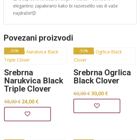
elegantno zapakirano kako bi razveselilo vas ili vaše
najdraže!😊
Povezani proizvodi
-50%
-50%
Srebrna
Srebrna Ogrlica
Narukvica Black
Black Clover
Triple Clover
Izvorna
Trenutna
60,00
€
30,00
€
Izvorna
Trenutna
48,00
€
24,00
€
cijena
cijena
cijena
cijena
bila
je:
bila
je:
je:
30,00 €.
je:
24,00 €.
60,00 €.