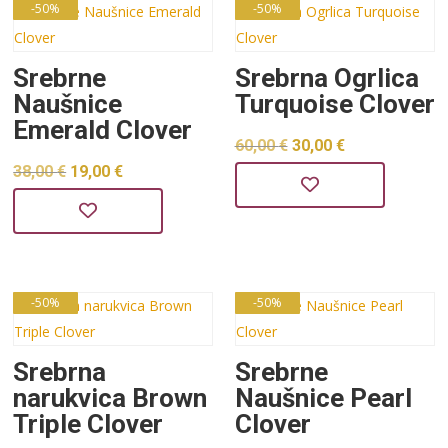
48,00 €.
-50%
-50%
Srebrne
Srebrna Ogrlica
Naušnice
Turquoise Clover
Emerald Clover
Izvorna
Trenutna
60,00
€
30,00
€
Izvorna
Trenutna
38,00
€
19,00
€
cijena
cijena
cijena
cijena
bila
je:
bila
je:
je:
30,00 €.
je:
19,00 €.
60,00 €.
38,00 €.
-50%
-50%
Srebrna
Srebrne
narukvica Brown
Naušnice Pearl
Triple Clover
Clover