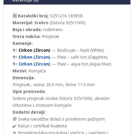
🆔 Kataloški broj:
S251216-183858
Materijal:
Srebro
(čistoća 925/1000)
Boja i obrada:
rodinirano
Vrsta nakita:
Privjesak
Kamenje:
1
×
Cirkon (Zircon)
— Bezbojan – bijeli (White)
1
×
Cirkon (Zircon)
— Plavi – safir ton (Sapphire)
1
×
Cirkon (Zircon)
— Plavi – aqua ton (Aqua blue)
Motivi:
Kornjača
Dimenzije:
Privjesak:, visina: 26.0 mm, širina: 11.0 mm
Opis proizvoda:
Srebrni privjesak visoke čistoće 925/1000, ukrašen
cirkonima s motivom kornjače.
Dodatni detalji:
🎁 Svaka narudžba dolazi s posebnom pažnjom:
✔️ Račun i certifikat kvalitete
🎀 Besplatna luksuzna kutija i vrećica – savršeno i