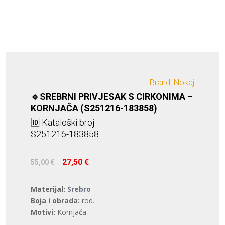
Brand: Nokaj
🔹SREBRNI PRIVJESAK S CIRKONIMA –
KORNJAČA (S251216-183858)
🆔 Kataloški broj:
S251216-183858
Izvorna
Trenutna
27,50
€
55,00
€
cijena
cijena
bila
je:
Materijal:
Srebro
je:
27,50 €.
Boja i obrada:
rod.
55,00 €.
Motivi:
Kornjača