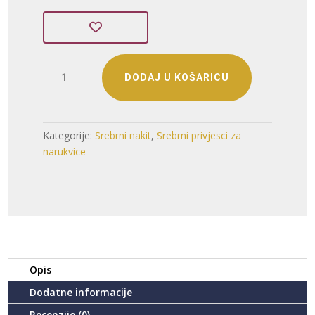
SREBRNI
DODAJ U KOŠARICU
PRIVJESAK
S
CIRKONIMA
-
Kategorije:
Srebrni nakit
,
Srebrni privjesci za
KORNJAČA
narukvice
(S251216-
183858)
količina
Opis
Dodatne informacije
Recenzije (0)