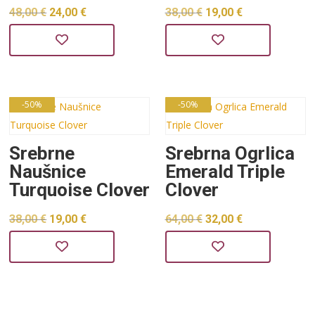
Izvorna
Trenutna
Izvorna
Trenutna
48,00
€
24,00
€
38,00
€
19,00
€
cijena
cijena
cijena
cijena
bila
je:
bila
je:
je:
24,00 €.
je:
19,00 €.
48,00 €.
38,00 €.
-50%
-50%
Srebrne
Srebrna Ogrlica
Naušnice
Emerald Triple
Turquoise Clover
Clover
Izvorna
Trenutna
Izvorna
Trenutna
38,00
€
19,00
€
64,00
€
32,00
€
cijena
cijena
cijena
cijena
bila
je:
bila
je:
je:
19,00 €.
je:
32,00 €.
38,00 €.
64,00 €.